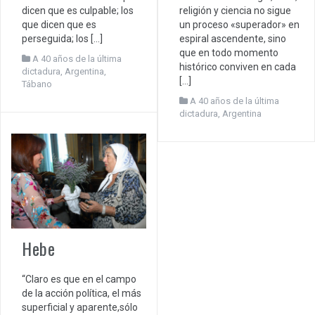
religión y ciencia no sigue
dicen que es culpable; los
un proceso «superador» en
que dicen que es
espiral ascendente, sino
perseguida; los […]
que en todo momento
A 40 años de la última
histórico conviven en cada
dictadura
,
Argentina
,
[…]
Tábano
A 40 años de la última
dictadura
,
Argentina
Hebe
“Claro es que en el campo
de la acción política, el más
superficial y aparente,sólo