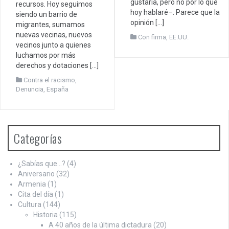
gustaría, pero no por lo que
recursos. Hoy seguimos
hoy hablaré–. Parece que la
siendo un barrio de
opinión […]
migrantes, sumamos
nuevas vecinas, nuevos
Con firma
,
EE.UU.
vecinos junto a quienes
luchamos por más
derechos y dotaciones […]
Contra el racismo
,
Denuncia
,
España
Categorías
¿Sabías que…?
(4)
Aniversario
(32)
Armenia
(1)
Cita del día
(1)
Cultura
(144)
Historia
(115)
A 40 años de la última dictadura
(20)