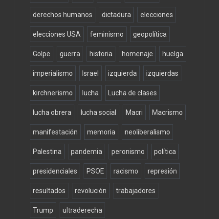
derechos humanos
dictadura
elecciones
elecciones USA
feminismo
geopolítica
Golpe
guerra
historia
homenaje
huelga
imperialismo
Israel
izquierda
izquierdas
kirchnerismo
lucha
Lucha de clases
lucha obrera
lucha social
Macri
Macrismo
manifestación
memoria
neoliberalismo
Palestina
pandemia
peronismo
política
presidenciales
PSOE
racismo
represión
resultados
revolución
trabajadores
Trump
ultraderecha