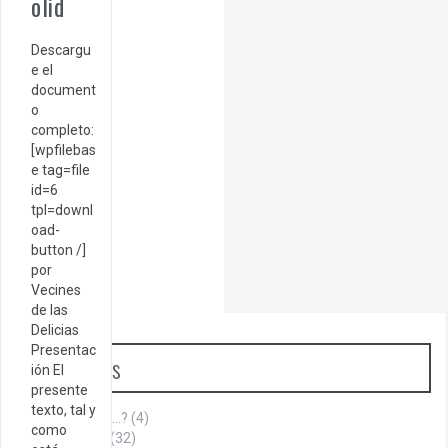
olid
Descargu
e el
document
o
completo:
[wpfilebas
e tag=file
id=6
tpl=downl
oad-
button /]
por
Vecines
de las
Delicias
Presentac
Categorías
ión El
presente
texto, tal y
¿Sabías que…?
(4)
como
Aniversario
(32)