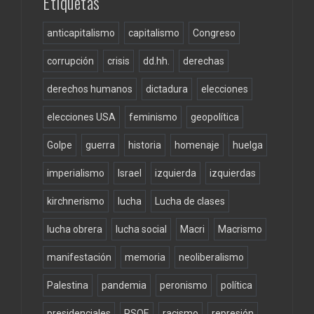
Etiquetas
anticapitalismo
capitalismo
Congreso
corrupción
crisis
dd.hh.
derechas
derechos humanos
dictadura
elecciones
elecciones USA
feminismo
geopolítica
Golpe
guerra
historia
homenaje
huelga
imperialismo
Israel
izquierda
izquierdas
kirchnerismo
lucha
Lucha de clases
lucha obrera
lucha social
Macri
Macrismo
manifestación
memoria
neoliberalismo
Palestina
pandemia
peronismo
política
presidenciales
PSOE
racismo
represión