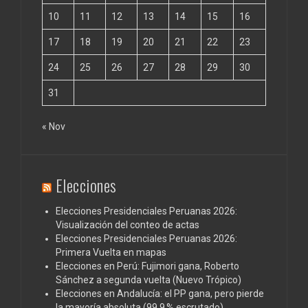
10
11
12
13
14
15
16
17
18
19
20
21
22
23
24
25
26
27
28
29
30
31
« Nov
Elecciones
Elecciones Presidenciales Peruanas 2026:
Visualización del conteo de actas
Elecciones Presidenciales Peruanas 2026:
Primera Vuelta en mapas
Elecciones en Perú: Fujimori gana, Roberto
Sánchez a segunda vuelta (Nuevo Trópico)
Elecciones en Andalucía: el PP gana, pero pierde
la mayoría absoluta (99,9 % escrutado)