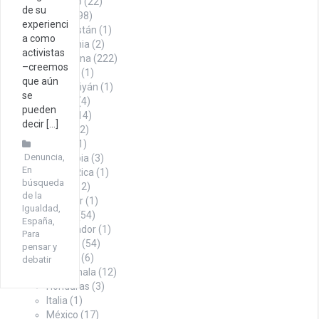
Sindicalismo
(22)
de su
Territorio
(498)
experienci
Afganistán
(1)
a como
Alemania
(2)
activistas
Argentina
(222)
–creemos
Austria
(1)
que aún
Azerbaiyán
(1)
se
Bolivia
(4)
pueden
Brasil
(14)
decir […]
Chile
(12)
China
(1)
Denuncia
,
Colombia
(3)
En
Costa Rica
(1)
búsqueda
Cuba
(12)
de la
Ecuador
(1)
Igualdad
,
EE.UU.
(54)
España
,
El Salvador
(1)
Para
España
(54)
pensar y
Francia
(6)
debatir
Guatemala
(12)
Honduras
(3)
Italia
(1)
México
(17)