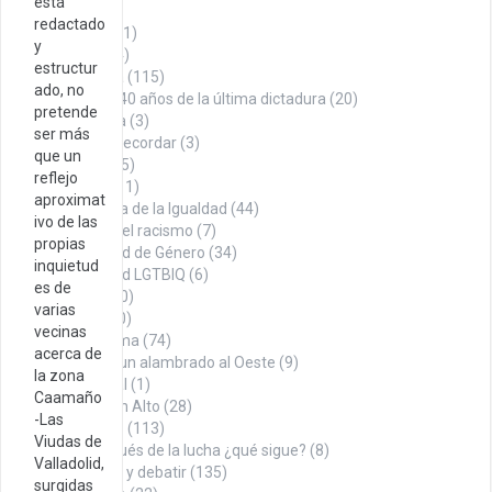
está
Armenia
(1)
redactado
Cita del día
(1)
y
Cultura
(144)
estructur
Historia
(115)
ado, no
A 40 años de la última dictadura
(20)
pretende
La Roca
(3)
ser más
Datos para recordar
(3)
que un
Denuncia
(75)
reflejo
Economía
(11)
aproximat
En búsqueda de la Igualdad
(44)
ivo de las
Contra el racismo
(7)
propias
Igualdad de Género
(34)
inquietud
Igualdad LGTBIQ
(6)
es de
Noticias
(100)
varias
Opinión
(260)
vecinas
Con firma
(74)
acerca de
Desde un alambrado al Oeste
(9)
la zona
Editorial
(1)
Caamaño
Puño en Alto
(28)
-Las
Tábano
(113)
Viudas de
Y después de la lucha ¿qué sigue?
(8)
Valladolid,
Para pensar y debatir
(135)
surgidas