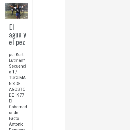
El
agua y
el pez
por Kurt
Lutman*
Secuenci
a 1 /
TUCUMA
N 8 DE
AGOSTO
DE 1977
El
Gobernad
or de
Facto
Antonio
Domingo