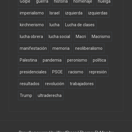
Golpe
guerra
historia
homenaje
huelga
imperialismo
Israel
izquierda
izquierdas
kirchnerismo
lucha
Lucha de clases
lucha obrera
lucha social
Macri
Macrismo
manifestación
memoria
neoliberalismo
Palestina
pandemia
peronismo
política
presidenciales
PSOE
racismo
represión
resultados
revolución
trabajadores
Trump
ultraderecha