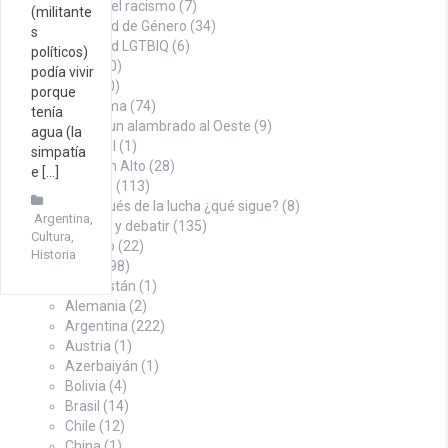
Contra el racismo
(7)
(militante
Igualdad de Género
(34)
s
Igualdad LGTBIQ
(6)
políticos)
Noticias
(100)
podía vivir
Opinión
(260)
porque
Con firma
(74)
tenía
Desde un alambrado al Oeste
(9)
agua (la
Editorial
(1)
simpatía
Puño en Alto
(28)
e […]
Tábano
(113)
Y después de la lucha ¿qué sigue?
(8)
Argentina
,
Para pensar y debatir
(135)
Cultura
,
Sindicalismo
(22)
Historia
Territorio
(498)
Afganistán
(1)
Alemania
(2)
Argentina
(222)
Austria
(1)
Azerbaiyán
(1)
Bolivia
(4)
Brasil
(14)
Chile
(12)
China
(1)