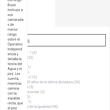
Bussi
instruye a
sus
camarada
s de
menor
rango
Categorías
sobre el
Operativo
Independ
¿Sabías que…?
(4)
encia y
Aniversario
(32)
detalla la
Armenia
(1)
teoría del
Cita del día
(1)
Agua y el
Cultura
(144)
pez. Les
Historia
(115)
cuenta,
A 40 años de la última dictadura
(20)
mientras
La Roca
(3)
camina
Datos para recordar
(3)
con la
Denuncia
(75)
espalda
Economía
(11)
recta, que
En búsqueda de la Igualdad
(44)
el pez