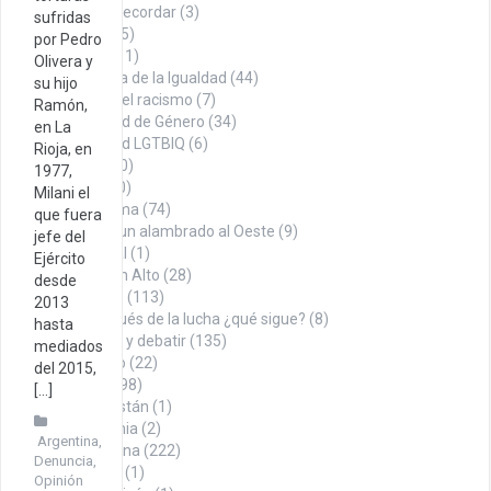
Datos para recordar
(3)
sufridas
Denuncia
(75)
por Pedro
Economía
(11)
Olivera y
En búsqueda de la Igualdad
(44)
su hijo
Contra el racismo
(7)
Ramón,
Igualdad de Género
(34)
en La
Igualdad LGTBIQ
(6)
Rioja, en
Noticias
(100)
1977,
Opinión
(260)
Milani el
Con firma
(74)
que fuera
Desde un alambrado al Oeste
(9)
jefe del
Editorial
(1)
Ejército
Puño en Alto
(28)
desde
Tábano
(113)
2013
Y después de la lucha ¿qué sigue?
(8)
hasta
Para pensar y debatir
(135)
mediados
Sindicalismo
(22)
del 2015,
Territorio
(498)
[…]
Afganistán
(1)
Alemania
(2)
Argentina
,
Argentina
(222)
Denuncia
,
Austria
(1)
Opinión