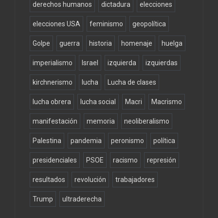
derechos humanos
dictadura
elecciones
elecciones USA
feminismo
geopolítica
Golpe
guerra
historia
homenaje
huelga
imperialismo
Israel
izquierda
izquierdas
kirchnerismo
lucha
Lucha de clases
lucha obrera
lucha social
Macri
Macrismo
manifestación
memoria
neoliberalismo
Palestina
pandemia
peronismo
política
presidenciales
PSOE
racismo
represión
resultados
revolución
trabajadores
Trump
ultraderecha