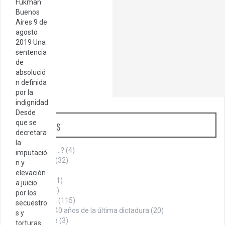
Fukman
Buenos
Aires 9 de
agosto
2019 Una
sentencia
de
absolució
n definida
por la
indignidad
Desde
Categorías
que se
decretara
la
¿Sabías que…?
(4)
imputació
Aniversario
(32)
n y
Armenia
(1)
elevación
Cita del día
(1)
a juicio
Cultura
(144)
por los
Historia
(115)
secuestro
A 40 años de la última dictadura
(20)
s y
La Roca
(3)
torturas