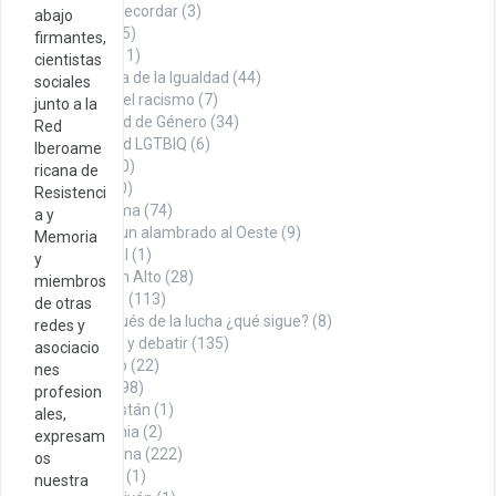
Datos para recordar
(3)
abajo
Denuncia
(75)
firmantes,
Economía
(11)
cientistas
En búsqueda de la Igualdad
(44)
sociales
Contra el racismo
(7)
junto a la
Igualdad de Género
(34)
Red
Igualdad LGTBIQ
(6)
Iberoame
Noticias
(100)
ricana de
Opinión
(260)
Resistenci
Con firma
(74)
a y
Desde un alambrado al Oeste
(9)
Memoria
Editorial
(1)
y
Puño en Alto
(28)
miembros
Tábano
(113)
de otras
Y después de la lucha ¿qué sigue?
(8)
redes y
Para pensar y debatir
(135)
asociacio
Sindicalismo
(22)
nes
Territorio
(498)
profesion
Afganistán
(1)
ales,
Alemania
(2)
expresam
Argentina
(222)
os
Austria
(1)
nuestra