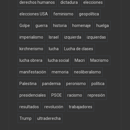
derechos humanos
dictadura
elecciones
elecciones USA
feminismo
geopolítica
Golpe
guerra
historia
homenaje
huelga
imperialismo
Israel
izquierda
izquierdas
kirchnerismo
lucha
Lucha de clases
lucha obrera
lucha social
Macri
Macrismo
manifestación
memoria
neoliberalismo
Palestina
pandemia
peronismo
política
presidenciales
PSOE
racismo
represión
resultados
revolución
trabajadores
Trump
ultraderecha