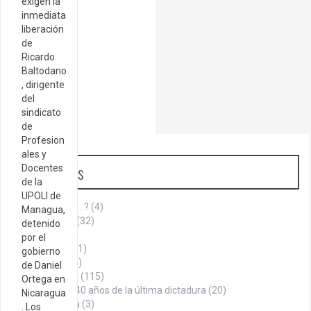
exigen la
inmediata
liberación
de
Ricardo
Baltodano
, dirigente
del
sindicato
de
Profesion
ales y
Categorías
Docentes
de la
UPOLI de
¿Sabías que…?
(4)
Managua,
Aniversario
(32)
detenido
Armenia
(1)
por el
Cita del día
(1)
gobierno
Cultura
(144)
de Daniel
Historia
(115)
Ortega en
A 40 años de la última dictadura
(20)
Nicaragua
La Roca
(3)
. Los