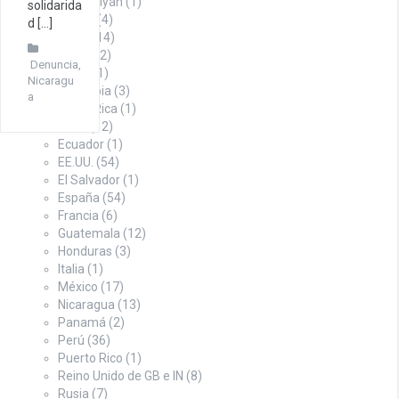
Azerbaiyán
(1)
solidarida
Bolivia
(4)
d […]
Brasil
(14)
Chile
(12)
Denuncia
,
China
(1)
Nicaragu
Colombia
(3)
a
Costa Rica
(1)
Cuba
(12)
Ecuador
(1)
EE.UU.
(54)
El Salvador
(1)
España
(54)
Francia
(6)
Guatemala
(12)
Honduras
(3)
Italia
(1)
México
(17)
Nicaragua
(13)
Panamá
(2)
Perú
(36)
Puerto Rico
(1)
Reino Unido de GB e IN
(8)
Rusia
(7)