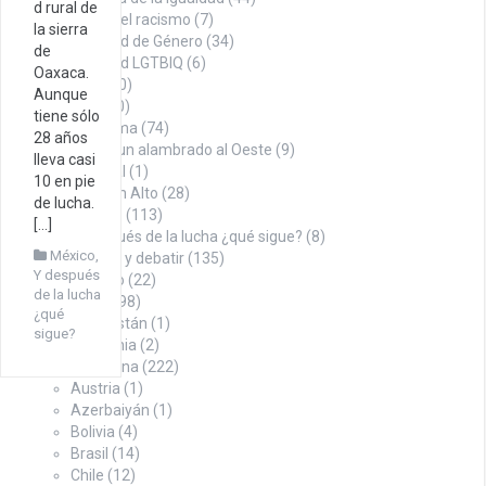
d rural de
Contra el racismo
(7)
la sierra
Igualdad de Género
(34)
de
Igualdad LGTBIQ
(6)
Oaxaca.
Noticias
(100)
Aunque
Opinión
(260)
tiene sólo
Con firma
(74)
28 años
Desde un alambrado al Oeste
(9)
lleva casi
Editorial
(1)
10 en pie
Puño en Alto
(28)
de lucha.
Tábano
(113)
[…]
Y después de la lucha ¿qué sigue?
(8)
México
,
Para pensar y debatir
(135)
Y después
Sindicalismo
(22)
de la lucha
Territorio
(498)
¿qué
Afganistán
(1)
sigue?
Alemania
(2)
Argentina
(222)
Austria
(1)
Azerbaiyán
(1)
Bolivia
(4)
Brasil
(14)
Chile
(12)