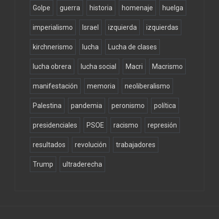
Golpe
guerra
historia
homenaje
huelga
imperialismo
Israel
izquierda
izquierdas
kirchnerismo
lucha
Lucha de clases
lucha obrera
lucha social
Macri
Macrismo
manifestación
memoria
neoliberalismo
Palestina
pandemia
peronismo
política
presidenciales
PSOE
racismo
represión
resultados
revolución
trabajadores
Trump
ultraderecha