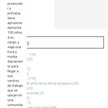
preescola
r y
primaria,
tiene
aproxima
damente
100 niños
a su
Categorías
cargo, y
viaja una
hora y
¿Sabías que…?
(4)
media
Aniversario
(32)
diariamen
Armenia
(1)
te para
Cita del día
(1)
llegar a
Cultura
(144)
sus
Historia
(115)
centros
A 40 años de la última dictadura
(20)
de trabajo
La Roca
(3)
que se
Datos para recordar
(3)
ubican en
Denuncia
(75)
una
Economía
(11)
comunida
En búsqueda de la Igualdad
(44)