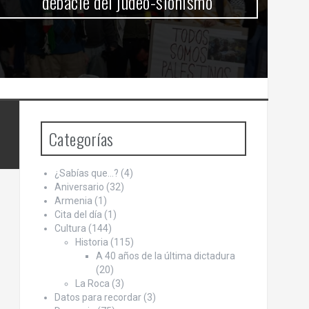
debacle del judeo-sionismo
Categorías
¿Sabías que…?
(4)
Aniversario
(32)
Armenia
(1)
Cita del día
(1)
Cultura
(144)
Historia
(115)
A 40 años de la última dictadura
(20)
La Roca
(3)
Datos para recordar
(3)