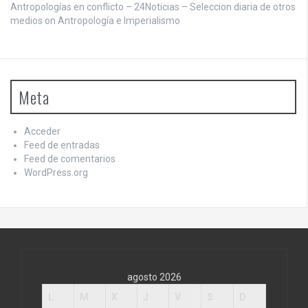
Antropologías en conflicto – 24Noticias – Seleccion diaria de otros
medios on
Antropología e Imperialismo
Meta
Acceder
Feed de entradas
Feed de comentarios
WordPress.org
agosto 2026
L
M
X
J
V
S
D