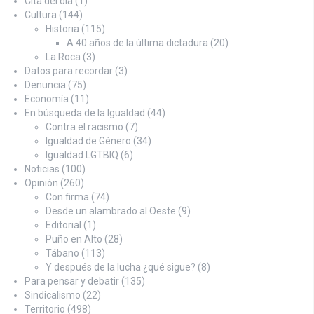
Cita del día
(1)
Cultura
(144)
Historia
(115)
A 40 años de la última dictadura
(20)
La Roca
(3)
Datos para recordar
(3)
Denuncia
(75)
Economía
(11)
En búsqueda de la Igualdad
(44)
Contra el racismo
(7)
Igualdad de Género
(34)
Igualdad LGTBIQ
(6)
Noticias
(100)
Opinión
(260)
Con firma
(74)
Desde un alambrado al Oeste
(9)
Editorial
(1)
Puño en Alto
(28)
Tábano
(113)
Y después de la lucha ¿qué sigue?
(8)
Para pensar y debatir
(135)
Sindicalismo
(22)
Territorio
(498)