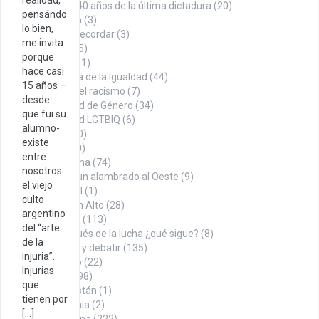
realidad,
A 40 años de la última dictadura
(20)
pensándo
La Roca
(3)
lo bien,
Datos para recordar
(3)
me invita
Denuncia
(75)
porque
Economía
(11)
hace casi
En búsqueda de la Igualdad
(44)
15 años –
Contra el racismo
(7)
desde
Igualdad de Género
(34)
que fui su
Igualdad LGTBIQ
(6)
alumno-
Noticias
(100)
existe
Opinión
(260)
entre
Con firma
(74)
nosotros
Desde un alambrado al Oeste
(9)
el viejo
Editorial
(1)
culto
Puño en Alto
(28)
argentino
Tábano
(113)
del “arte
Y después de la lucha ¿qué sigue?
(8)
de la
Para pensar y debatir
(135)
injuria”.
Sindicalismo
(22)
Injurias
Territorio
(498)
que
Afganistán
(1)
tienen por
Alemania
(2)
[…]