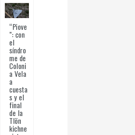
“Piove
”: con
el
síndro
me de
Coloni
a Vela
a
cuesta
s y el
final
de la
Tlön
kichne