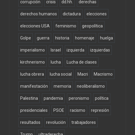
corrupción
crisis
dd.hh.
derechas
derechos humanos
dictadura
elecciones
elecciones USA
feminismo
geopolítica
Golpe
guerra
historia
homenaje
huelga
imperialismo
Israel
izquierda
izquierdas
kirchnerismo
lucha
Lucha de clases
lucha obrera
lucha social
Macri
Macrismo
manifestación
memoria
neoliberalismo
Palestina
pandemia
peronismo
política
presidenciales
PSOE
racismo
represión
resultados
revolución
trabajadores
Trump
ultraderecha