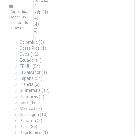
Argentina
(222)
Austria
(1)
Argentina
,
Azerbaiyán
(1)
Desde un
Bolivia
(4)
alambrado
Brasil
(14)
al Oeste
Chile
(12)
China
(1)
Colombia
(3)
Costa Rica
(1)
Cuba
(12)
Ecuador
(1)
EE.UU.
(54)
El Salvador
(1)
España
(54)
Francia
(6)
Guatemala
(12)
Honduras
(3)
Italia
(1)
México
(17)
Nicaragua
(13)
Panamá
(2)
Perú
(36)
Puerto Rico
(1)