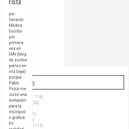
rista
por
Gerardo
Médica
Escribo
por
primera
vez en
DIAI (blog
de zurdos
pienso en
voz baja)
porque
Categorías
Pablo
Pozzi me
cursó una
¿Sabías que…?
(4)
invitación
Aniversario
(32)
para la
Armenia
(1)
inscripció
Cita del día
(1)
n gráfica.
Cultura
(144)
En
Historia
(115)