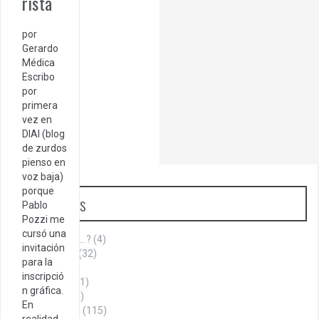
rista
por
Gerardo
Médica
Escribo
por
primera
vez en
DIAI (blog
de zurdos
pienso en
voz baja)
porque
Categorías
Pablo
Pozzi me
cursó una
¿Sabías que…?
(4)
invitación
Aniversario
(32)
para la
Armenia
(1)
inscripció
Cita del día
(1)
n gráfica.
Cultura
(144)
En
Historia
(115)