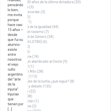
realidad,
A 40 años de la última dictadura
(20)
pensándo
La Roca
(3)
lo bien,
Datos para recordar
(3)
me invita
Denuncia
(75)
porque
Economía
(11)
hace casi
En búsqueda de la Igualdad
(44)
15 años –
Contra el racismo
(7)
desde
Igualdad de Género
(34)
que fui su
Igualdad LGTBIQ
(6)
alumno-
Noticias
(100)
existe
Opinión
(260)
entre
Con firma
(74)
nosotros
Desde un alambrado al Oeste
(9)
el viejo
Editorial
(1)
culto
Puño en Alto
(28)
argentino
Tábano
(113)
del “arte
Y después de la lucha ¿qué sigue?
(8)
de la
Para pensar y debatir
(135)
injuria”.
Sindicalismo
(22)
Injurias
Territorio
(498)
que
Afganistán
(1)
tienen por
Alemania
(2)
[…]