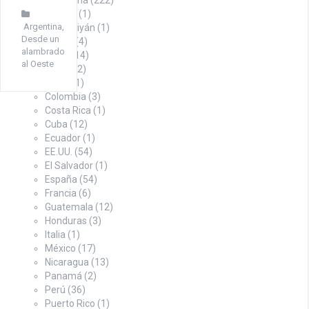
Argentina
(222)
Austria
(1)
Argentina
,
Azerbaiyán
(1)
Desde un
Bolivia
(4)
alambrado
Brasil
(14)
al Oeste
Chile
(12)
China
(1)
Colombia
(3)
Costa Rica
(1)
Cuba
(12)
Ecuador
(1)
EE.UU.
(54)
El Salvador
(1)
España
(54)
Francia
(6)
Guatemala
(12)
Honduras
(3)
Italia
(1)
México
(17)
Nicaragua
(13)
Panamá
(2)
Perú
(36)
Puerto Rico
(1)