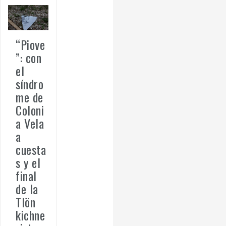
“Piove
”: con
el
síndro
me de
Coloni
a Vela
a
cuesta
s y el
final
de la
Tlön
kichne