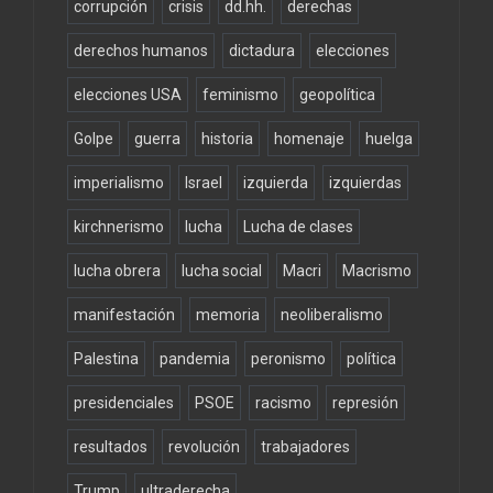
corrupción
crisis
dd.hh.
derechas
derechos humanos
dictadura
elecciones
elecciones USA
feminismo
geopolítica
Golpe
guerra
historia
homenaje
huelga
imperialismo
Israel
izquierda
izquierdas
kirchnerismo
lucha
Lucha de clases
lucha obrera
lucha social
Macri
Macrismo
manifestación
memoria
neoliberalismo
Palestina
pandemia
peronismo
política
presidenciales
PSOE
racismo
represión
resultados
revolución
trabajadores
Trump
ultraderecha