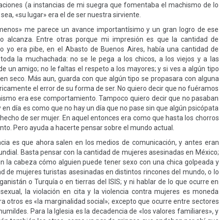
paciones (a instancias de mi suegra que fomentaba el machismo de lo
sea, «su lugar» era el de ser nuestra sirviente.
na menos» me parece un avance importantísimo y un gran logro de ese
 alcanza. Entre otras porque mi impresión es que la cantidad de
 yo era pibe, en el Abasto de Buenos Aires, había una cantidad de
da la muchachada: no se le pega a los chicos, a los viejos y a las
e un amigo; no le faltas el respeto a los mayores; y si ves a algún tipo
 en seco. Más aun, guarda con que algún tipo se propasara con alguna
ricamente el error de su forma de ser. No quiero decir que no fuéramos
hismo era ese comportamiento. Tampoco quiero decir que no pasaban
 en día es como que no hay un día que no pase sin que algún psicópata
o hecho de ser mujer. En aquel entonces era como que hasta los chorros
stinto. Pero ayuda a hacerte pensar sobre el mundo actual.
ia es que ahora salen en los medios de comunicación, y antes eran
ndial. Basta pensar con la cantidad de mujeres asesinadas en México;
 en la cabeza cómo alguien puede tener sexo con una chica golpeada y
 de mujeres turistas asesinadas en distintos rincones del mundo, o lo
anistán o Turquía o en tierras del ISIS; y ni hablar de lo que ocurre en
exual, la violación en cita y la violencia contra mujeres es moneda
a otros es «la marginalidad social»; excepto que ocurre entre sectores
mildes. Para la Iglesia es la decadencia de «los valores familiares», y