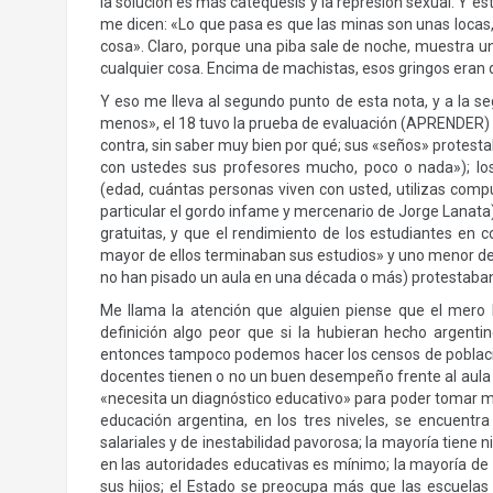
la solución es más catequesis y la represión sexual. Y e
me dicen: «Lo que pasa es que las minas son unas locas,
cosa». Claro, porque una piba sale de noche, muestra un
cualquier cosa. Encima de machistas, esos gringos eran 
Y eso me lleva al segundo punto de esta nota, y a la se
menos», el 18 tuvo la prueba de evaluación (APRENDER) a 
contra, sin saber muy bien por qué; sus «seños» protest
con ustedes sus profesores mucho, poco o nada»); los
(edad, cuántas personas viven con usted, utilizas comp
particular el gordo infame y mercenario de Jorge Lanata)
gratuitas, y que el rendimiento de los estudiantes en 
mayor de ellos terminaban sus estudios» y uno menor des
no han pisado un aula en una década o más) protestaban 
Me llama la atención que alguien piense que el mero 
definición algo peor que si la hubieran hecho argentin
entonces tampoco podemos hacer los censos de població
docentes tienen o no un buen desempeño frente al aula o 
«necesita un diagnóstico educativo» para poder tomar me
educación argentina, en los tres niveles, se encuentr
salariales y de inestabilidad pavorosa; la mayoría tiene 
en las autoridades educativas es mínimo; la mayoría de l
sus hijos; el Estado se preocupa más que las escuela