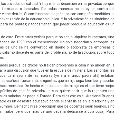
 y las privadas de calidad. Y hay menos deserción en las privadas porque
familiares o laborales. De todas maneras no estoy en contra del
e viene detrás. Si combinamos diagnóstico con campaña mediática, la
privatización de la educación pública. Y la privatización es sinónimo de
a para los pobres; y todos tienen que pagar porque la educación es un
 de esto. Entre otras yerbas porque no son ni siquiera burócratas, sino
 década de 1990 con el menemismo. No solo negocian y entregan las
e más de uno se ha convertido en dueño o accionista de empresas o
dicalismo docente es parte del problema, no de la solución, sobre todo
io.
adas porque los chicos no traigan problemas a casa y no anden en la
dar a una discusión que tuve en la escuela de mi nena. Las señoritas les
cos. La mayoría de las madres (yo era el único padre ahí) estaban
 las «seños» fueran más exigentes; que mi hija sepa bien leer y escribir
sos mentales. De hecho el secundario de mi hijo es el que tiene mejor
público de gestión privada»; lo cual quiere decir que lo regentea una
 los salarios los paga el Estado. Para ellos ese es el «Nacional Buenos
gio es un desastre educativo donde el énfasis es en la disciplina y en
s alumnos. De hecho ni se preocupan que los docentes sean buenos, sino
son malos, pero que más de uno debería dedicarse a otra cosa). Para