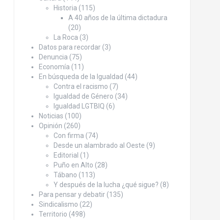
Historia
(115)
A 40 años de la última dictadura
(20)
La Roca
(3)
Datos para recordar
(3)
Denuncia
(75)
Economía
(11)
En búsqueda de la Igualdad
(44)
Contra el racismo
(7)
Igualdad de Género
(34)
Igualdad LGTBIQ
(6)
Noticias
(100)
Opinión
(260)
Con firma
(74)
Desde un alambrado al Oeste
(9)
Editorial
(1)
Puño en Alto
(28)
Tábano
(113)
Y después de la lucha ¿qué sigue?
(8)
Para pensar y debatir
(135)
Sindicalismo
(22)
Territorio
(498)