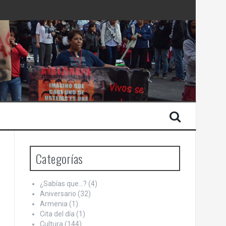
 Estado de Israel
Categorías
¿Sabías que…?
(4)
Aniversario
(32)
Armenia
(1)
Cita del día
(1)
Cultura
(144)