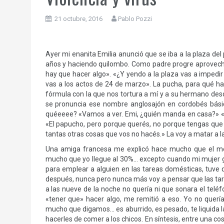
21 octubre, 2016
Pablo Pozzi
Ayer mi enanita Emilia anunció que se iba a la plaza de
años y haciendo quilombo. Como padre progre aprovech
hay que hacer algo». «¿Y yendo a la plaza vas a impedi
vas a los actos de 24 de marzo». La pucha, para qué hab
fórmula con la que nos tortura a mí y a su hermano des
se pronuncia ese nombre anglosajón en cordobés básic
quéeeee? «Vamos a ver. Emi, ¿quién manda en casa?» «La
«El papucho, pero porque querés, no porque tengas que 
tantas otras cosas que vos no hacés.» La voy a matar a la
Una amiga francesa me explicó hace mucho que el mejo
mucho que yo llegue al 30%… excepto cuando mi mujer gan
para emplear a alguien en las tareas domésticas, tuve
después, nunca pero nunca más voy a pensar que las tar
a las nueve de la noche no quería ni que sonara el teléf
«tener que» hacer algo, me remitió a eso. Yo no quer
mucho que digamos… es aburrido, es pesado, te liquida 
hacerles de comer a los chicos. En síntesis, entre una co