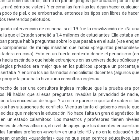
stán también los otros, como un par de gringos que andaban por ahí que
 ¿mirá cómo se visten? Y encima las familias les dejan hacer cualquier
 poco de piel, o se emborracha, entonces los tipos son libres de hacer
dos reverendos pelotudos.
gunda intervención de mi nena: si el 19 fue la movilización de «Ni una
la que el Estado sometió a 1,4 millones de estudiantes. Ella estaba en
aban porque había preguntas sobre lo que pasaba en el aula («se enojan
 compañeros de mi hijo insistían que había «preguntas personales»
utadora en casa). Esto en un fuerte contexto donde el periodismo (en
 hacía escándalo que había extranjeros en las universidades públicas y
colegios privados era mejor que en los públicos «porque un porcentaje
ertaba. Y encima los así llamados sindicalistas docentes (algunos que
porque la prueba la hizo «una consultora inglesa».
hecho de ser una consultora inglesa implique que la prueba era por
os. Ni hablar que si esas preguntas invadían la privacidad de nadie,
n o las encuestas de hogar. Y a mí me parece importante saber si los
si hay situaciones de conflicto. Mientras tanto el gobierno insiste que
didas que mejoren la educación. No hace falta un gran diagnóstico: la
a en un estado calamitoso. Los maestros y profesores tienen niveles
niveles de
stress
altísimo; el nivel de apoyo que los docentes encuentran
as familias prefieren «invertir» en una tele HD y no en la educación de
s sean grandes «guarderías» que no que sean centros educativos. Las