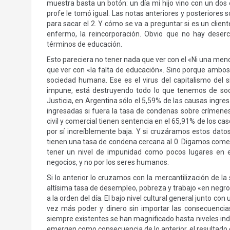
muestra basta un botón: un día mi hijo vino con un dos
profe le tomó igual. Las notas anteriores y posteriores 
para sacar el 2. Y cómo se va a preguntar si es un clien
enfermo, la reincorporación. Obvio que no hay dese
términos de educación.
Esto pareciera no tener nada que ver con el «Ni una menos
que ver con «la falta de educación». Sino porque ambos
sociedad humana. Ese es el virus del capitalismo del s
impune, está destruyendo todo lo que tenemos de soci
Justicia, en Argentina sólo el 5,59% de las causas ingre
ingresadas si fuera la tasa de condenas sobre crímene
civil y comercial tienen sentencia en el 65,91% de los c
por sí increíblemente baja. Y si cruzáramos estos dato
tienen una tasa de condena cercana al 0. Digamos comete
tener un nivel de impunidad como pocos lugares en e
negocios, y no por los seres humanos.
Si lo anterior lo cruzamos con la mercantilización de la 
altísima tasa de desempleo, pobreza y trabajo «en negro
a la orden del día. El bajo nivel cultural general junto 
vez más poder y dinero sin importar las consecuencia
siempre existentes se han magnificado hasta niveles inde
emergen como consecuencia de lo anterior, el resultado e