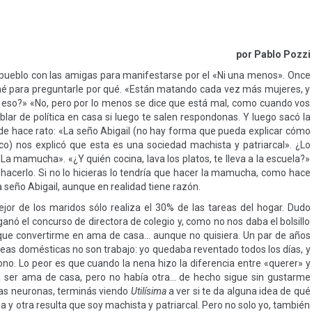
por Pablo Pozzi
l pueblo con las amigas para manifestarse por el «Ni una menos». Once
é para preguntarle por qué. «Están matando cada vez más mujeres, y
r eso?» «No, pero por lo menos se dice que está mal, como cuando vos
lar de política en casa si luego te salen respondonas. Y luego sacó la
de hace rato: «La seño Abigail (no hay forma que pueda explicar cómo
o) nos explicó que esta es una sociedad machista y patriarcal». ¿Lo
 mamucha». «¿Y quién cocina, lava los platos, te lleva a la escuela?»
hacerlo. Si no lo hicieras lo tendría que hacer la mamucha, como hace
 seño Abigail, aunque en realidad tiene razón.
r de los maridos sólo realiza el 30% de las tareas del hogar. Dudo
ó el concurso de directora de colegio y, como no nos daba el bolsillo
 que convertirme en ama de casa… aunque no quisiera. Un par de años
eas domésticas no son trabajo: yo quedaba reventado todos los días, y
ono. Lo peor es que cuando la nena hizo la diferencia entre «querer» y
ía ser ama de casa, pero no había otra… de hecho sigue sin gustarme
las neuronas, terminás viendo
Utilísima
a ver si te da alguna idea de qué
sa y otra resulta que soy machista y patriarcal. Pero no solo yo, también