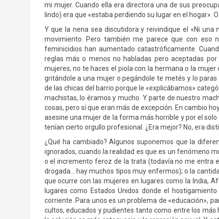
mi mujer. Cuando ella era directora una de sus preocu
lindo) era que «estaba perdiendo su lugar en el hogar». O 
Y que la nena sea discutidora y reivindique el «Ni u
movimiento. Pero también me parece que con eso no
feminicidios han aumentado catastróficamente. Cuando
reglas más o menos no habladas pero aceptadas por to
mujeres; no te haces el piola con la hermana o la mujer d
gritándole a una mujer o pegándole te metés y lo paras
de las chicas del barrio porque le «explicábamos» categó
machistas, lo éramos y mucho. Y parte de nuestro mac
cosas, pero sí que eran más de excepción. En cambio hoy
asesine una mujer de la forma más horrible y por el sol
tenían cierto orgullo profesional. ¿Era mejor? No, era di
¿Qué ha cambiado? Algunos suponemos que la diferenc
ignorados, cuando la realidad es que es un fenómeno mu
o el incremento feroz de la trata (todavía no me entra
drogada… hay muchos tipos muy enfermos); o la cantidad
que ocurre con las mujeres en lugares como la India, Afg
lugares como Estados Unidos donde el hostigamiento s
corriente. Para unos es un problema de «educación», par
cultos, educados y pudientes tanto como entre los más hu