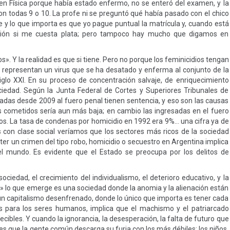
 en Física porque había estado enfermo, no se enteró del examen, y la
son todas 9 o 10. La profe ni se preguntó qué había pasado con el chico
te y lo que importa es que yo pague puntual la matrícula y, cuando está
rción si me cuesta plata; pero tampoco hay mucho que digamos en
». Y la realidad es que si tiene. Pero no porque los feminicidios tengan
 representan un virus que se ha desatado y enferma al conjunto de la
iglo XXI. En su proceso de concentración salvaje, de enriquecimiento
edad. Según la Junta Federal de Cortes y Superiores Tribunales de
sadas desde 2009 al fuero penal tienen sentencia, y eso son las causas
s cometidos sería aun más baja; en cambio las ingresadas en el fuero
asos. La tasa de condenas por homicidio en 1992 era 9%… una cifra ya de
s con clase social veríamos que los sectores más ricos de la sociedad
r un crimen del tipo robo, homicidio o secuestro en Argentina implica
l mundo. Es evidente que el Estado se preocupa por los delitos de
sociedad, el crecimiento del individualismo, el deterioro educativo, y la
» lo que emerge es una sociedad donde la anomia y la alienación están
con un capitalismo desenfrenado, donde lo único que importa es tener cada
s para los seres humanos, implica que el machismo y el patriarcado
cibles. Y cuando la ignorancia, la desesperación, la falta de futuro que
s que la gente común descarga su furia con los más débiles: los niños,