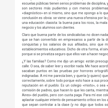
escuelas públicas tienen serios problemas de disciplina,
son sectores más pudientes y con menos problemas 
«diagnóstico» en sí mismo, sino que me opongo a lo qu
conclusión es obvia: se viene una nueva ofensiva por la 
una educación clasista: la buena para los ricos, la mal
negocio y los alumnos son clientes.
Claro que buena parte de los sindicalistas no dicen nada
que se han convertido en empresarios a partir de la
conquistas y los salarios de sus afiliados, sino qu
establecimientos educativos. Dicho de otra forma, el sin
porque si se privatiza seguro que ellos van a hacer negoc
¿Y las familias? Como me dijo un amigo: están preocup
calle. O sea, de saber leer y escribir nada. Me hace acor
sacaban puntos en las pruebas por horrores ortográfi
indignadas. A mí me parecía bien, y quería (y quiero) que
correctamente, sobre todo porque esto hace a sus proce
reputación en el pueblo. Es un colegio «mixto», o sea «
comisión de padres, que hacen lo que les canta, mientras
Aires» del pueblo, pero con cuota paga. Para mí ese cole
aplastar cualquier intento de pensamiento crítico en lo
que sepan controlar a la clase (y no digo que todos 