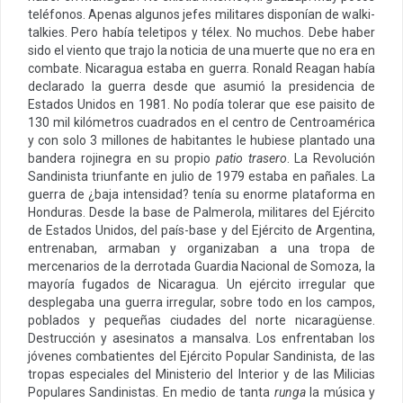
teléfonos. Apenas algunos jefes militares disponían de walki-
talkies. Pero había teletipos y télex. No muchos. Debe haber
sido el viento que trajo la noticia de una muerte que no era en
combate. Nicaragua estaba en guerra. Ronald Reagan había
declarado la guerra desde que asumió la presidencia de
Estados Unidos en 1981. No podía tolerar que ese paisito de
130 mil kilómetros cuadrados en el centro de Centroamérica
y con solo 3 millones de habitantes le hubiese plantado una
bandera rojinegra en su propio
patio trasero
. La Revolución
Sandinista triunfante en julio de 1979 estaba en pañales. La
guerra de ¿baja intensidad? tenía su enorme plataforma en
Honduras. Desde la base de Palmerola, militares del Ejército
de Estados Unidos, del país-base y del Ejército de Argentina,
entrenaban, armaban y organizaban a una tropa de
mercenarios de la derrotada Guardia Nacional de Somoza, la
mayoría fugados de Nicaragua. Un ejército irregular que
desplegaba una guerra irregular, sobre todo en los campos,
poblados y pequeñas ciudades del norte nicaragüense.
Destrucción y asesinatos a mansalva. Los enfrentaban los
jóvenes combatientes del Ejército Popular Sandinista, de las
tropas especiales del Ministerio del Interior y de las Milicias
Populares Sandinistas. En medio de tanta
runga
la música y