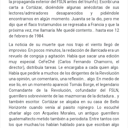
la propaganda exterior del FSLN antes del triunfo). Escribí una
carta a Cortázar, diciéndole algunas anécdotas de sus
lectores/admiradores desaparecidos y pidiéndole
encontrarnos en algún momento. Juanita se la dio, pero me
dijo que el flaco trotamundos se regresaba a Francia y que la
próxima vez, me llamaría. Me quedé contento… hasta ese 12
de febrero de 1984.
La noticia de su muerte que nos trajo el viento llegó de
improviso. En pocos minutos, la redacción de
Barricada
era un
revuelo de congoja y agitación. Había que sacar una edición
muy especial. CeFeChé (Carlos Fernando Chamorro, el
director), distribuía tareas. Le encargaba a cada quien algo.
Había que pedirle a muchos de los dirigentes de la Revolución
una opinión, un comentario, una reflexión… algo. En medio de
ese lío, en un momento apareció Tomás Borge, el legendario
Comandante de la Revolución, cofundador del FSLN,
guerrillero sobreviviente de las mazmorras de la dictadura… y
también escritor. Cortázar se alojaba en su casa de Bello
Horizonte cuando venía al paisito rojinegro. Lo escuché
charlar algo con Arqueles Morales, un antiguo guerrillero
guatemaltecto metido también a periodista. Entre tantos con
los que muchas/os habían hablado para que escriban algo