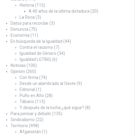
Historia
(115)
A 40 años de la última dictadura
(20)
La Roca
(3)
Datos para recordar
(3)
Denuncia
(75)
Economía
(11)
En búsqueda de la Igualdad
(44)
Contra el racismo
(7)
Igualdad de Género
(34)
Igualdad LGTBIQ
(6)
Noticias
(100)
Opinión
(260)
Con firma
(74)
Desde un alambrado al Oeste
(9)
Editorial
(1)
Puño en Alto
(28)
Tábano
(113)
Y después de la lucha ¿qué sigue?
(8)
Para pensar y debatir
(135)
Sindicalismo
(22)
Territorio
(498)
Afganistán
(1)