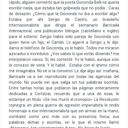
rápido, alguien comentó que la poeta Gioconda Belli no quería
escribir nada, que estaba tan golpeada que no podía… Caras
de desazón. ¿Cómo que la Gioconda no iba a escribir algo?
Estaba por ahí Sergio de Castro, un brasileño
internacionalista que dirigía el semanario
Barricada
Internacional
, una publicación bilingüe (castellano e inglés)
para el exterior. Sergio había sido pareja de Gioconda con
quien tiene un hijo, el Camilo. Lo agarré a Sergio y le dije:
dame el teléfono de Gioconda, yo le hablo. Todos me miraron
azorados e incrédulos. ¿Vos sabés lo que estás diciendo? me
interpelaron varios. Sí, les contesté. Yo le hablo, aunque solo
la conozco de vista. Y le hablé… Estaba con el ánimo cómo
me imaginaba. No sé si la convencí. Le dije algo así: mañana,
Barricada
va a ser reproducida por todas las agencias del
mundo. No puede ser que salga sin tus palabras escritas.
Entre tantas notas que poblaron las páginas enteramente
dedicadas a Cortázar, recuerdo que a una de esas, le
estampé un título: «Se nos murió el cronopio». La Revolución
rojinegra, en plena guerra de agresión imperialista le rindió
homenaje a ese internacionalista que sin armas en la mano,
combatió como uno más con su presencia física, sus
palabras dichas y escritas, en lo que él mismo llamó
«Nicaragua, tan violentamente dulce». No dejen de leerlo.