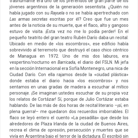
trashumante era uno de los preferidos de gran parte de los
jóvenes argentinos de la generación sesentista. ¿Quién no
había jugado con su
Rayuela
o no se había apertrechado con
Las armas secretas
escritas por él? Creo que fue un mes
antes de la noticia de su muerte, que el flaco, alto y gangoso
estuvo de visita. ¡Esta vez no me lo podía perder! En el
pequeño teatrito del gran teatro Rubén Darío daba un recital.
Ubicado en medio de «los escombros», ese edificio había
sobrevivido al terremoto que destruyó el caso chico céntrico
de Managua en 1972. Uno de mis dos laburos, era
vespertino/nocturno en
Barricada
, el diario del FSLN. Mi jefa
en la sección Internacional era Sofía Montenegro, una nica de
Ciudad Darío. Con ella rajamos desde la «ciudad plástica»
donde estaba el diario hacia «los escombros» y nos
sentamos en unas gradas de madera a escuchar al mítico
personaje. ¡Se imaginan ustedes escuchar de su propia voz
los relatos de Cortázar! Sí, porque de Julio Cortázar estaba
hablando. De las más de dos horas de recital literario –¡sí, en
plena guerra!– me quedaron dos recuerdos imborrables. El
flaco se leyó entero el cuento «La pesadilla» que desde los
alrededores de Plaza Irlanda de la ciudad de Buenos Aires,
recrea el clima de opresión, persecución y muertes que se
vivía en Argentina bajo el terror de la dictadura. Él escribió sin