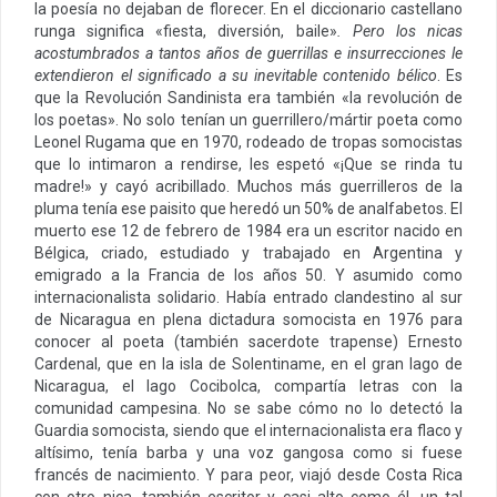
la poesía no dejaban de florecer. En el diccionario castellano
runga significa «fiesta, diversión, baile»
.
Pero los nicas
acostumbrados a tantos años de guerrillas e insurrecciones le
extendieron el significado a su inevitable contenido bélico
. Es
que la Revolución Sandinista era también «la revolución de
los poetas». No solo tenían un guerrillero/mártir poeta como
Leonel Rugama que en 1970, rodeado de tropas somocistas
que lo intimaron a rendirse, les espetó «¡Que se rinda tu
madre!» y cayó acribillado. Muchos más guerrilleros de la
pluma tenía ese paisito que heredó un 50% de analfabetos. El
muerto ese 12 de febrero de 1984 era un escritor nacido en
Bélgica, criado, estudiado y trabajado en Argentina y
emigrado a la Francia de los años 50. Y asumido como
internacionalista solidario. Había entrado clandestino al sur
de Nicaragua en plena dictadura somocista en 1976 para
conocer al poeta (también sacerdote trapense) Ernesto
Cardenal, que en la isla de Solentiname, en el gran lago de
Nicaragua, el lago Cocibolca, compartía letras con la
comunidad campesina. No se sabe cómo no lo detectó la
Guardia somocista, siendo que el internacionalista era flaco y
altísimo, tenía barba y una voz gangosa como si fuese
francés de nacimiento. Y para peor, viajó desde Costa Rica
con otro nica, también escritor y casi alto como él, un tal