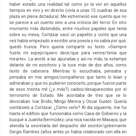
haber estado una realidad tal como yo la viví en aquellos
tiempos en vivo y en directo (vivía a unas 15 cuadras de esa
plaza en plena dictadura). Me estremeció ese cuento que no
se parece a un cuento sino a una crónica del terror. En otro
momento más distendido, entre muchos papeles que tenía
sobre su mesa, Cortázar sacó un papelito y contó que una
vez había empezado a escribir una poesía y no sabía por qué,
quedó trunca. Pero quería compartir su texto. «Siempre
fuiste mi espejo/quiero decir/que para verme/tenía que
mirarte»
.
La anoté a las apuradas y así no más, la estampé
delante de mi escritorio y la tuve más de dos años, como
texto de cabecera. Mientras lo escuchaba, pensaba y
pensaba en mis amigos/compañeros que tanto lo leían y
admiraban y que no pudieron conocerlo, porque fueron parte
de esos treinta mil (¿o más?) caídos/desaparecidos por el
terrorismo de Estado. Me acordaba de tres que se lo
devoraban: Ivar Brollo, Mingo Menna y Oscar Guidot. Quería
contárselo a Cortázar. ¿Cómo verlo? Al día siguiente, me fui
hasta el edificio que funcionaba como Casa de Gobierno y la
busqué a Juanita Bermúdez, una nica nacida en Masaya, que
atendía la secretaría del despacho del escritor/gobernante
Sergio Ramírez (años antes yo había colaborado con ella en