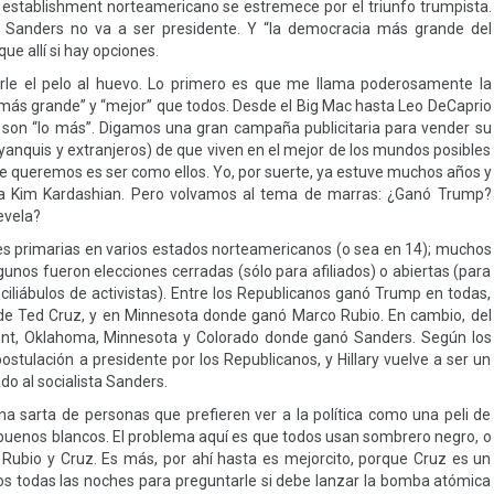
El establishment norteamericano se estremece por el triunfo trumpista.
 Sanders no va a ser presidente. Y “la democracia más grande del
e allí si hay opciones.
le el pelo al huevo. Lo primero es que me llama poderosamente la
“más grande” y “mejor” que todos. Desde el Big Mac hasta Leo DeCaprio
e son “lo más”. Digamos una gran campaña publicitaria para vender su
, yanquis y extranjeros) de que viven en el mejor de los mundos posibles
ue queremos es ser como ellos. Yo, por suerte, ya estuve muchos años y
ara Kim Kardashian. Pero volvamos al tema de marras: ¿Ganó Trump?
evela?
es primarias en varios estados norteamericanos (o sea en 14); muchos
gunos fueron elecciones cerradas (sólo para afiliados) o abiertas (para
ciliábulos de activistas). Entre los Republicanos ganó Trump en todas,
 de Ted Cruz, y en Minnesota donde ganó Marco Rubio. En cambio, del
ont, Oklahoma, Minnesota y Colorado donde ganó Sanders. Según los
stulación a presidente por los Republicanos, y Hillary vuelve a ser un
do al socialista Sanders.
a sarta de personas que prefieren ver a la política como una peli de
buenos blancos. El problema aquí es que todos usan sombrero negro, o
 Rubio y Cruz. Es más, por ahí hasta es mejorcito, porque Cruz es un
os todas las noches para preguntarle si debe lanzar la bomba atómica