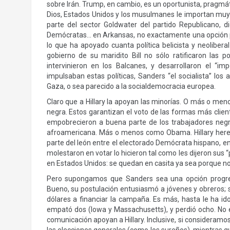
sobre Irán. Trump, en cambio, es un oportunista, pragmát
Dios, Estados Unidos y los musulmanes le importan muy p
parte del sector Goldwater del partido Republicano,
Demócratas… en Arkansas, no exactamente una opción pro
lo que ha apoyado cuanta política belicista y neoliber
gobierno de su maridito Bill no sólo ratificaron las
intervinieron en los Balcanes, y desarrollaron el “i
impulsaban estas políticas, Sanders “el socialista” lo
Gaza, o sea parecido a la socialdemocracia europea.
Claro que a Hillary la apoyan las minorías. O más o meno
negra. Estos garantizan el voto de las formas más clientel
empobrecieron a buena parte de los trabajadores negr
afroamericana. Más o menos como Obama. Hillary heredó
parte del león entre el electorado Demócrata hispano, 
molestaron en votar lo hicieron tal como les dijeron sus
en Estados Unidos: se quedan en casita ya sea porque n
Pero supongamos que Sanders sea una opción progres
Bueno, su postulación entusiasmó a jóvenes y obreros; 
dólares a financiar la campaña. Es más, hasta le ha id
empató dos (Iowa y Massachusetts), y perdió ocho. No
comunicación apoyan a Hillary. Inclusive, si consideramo