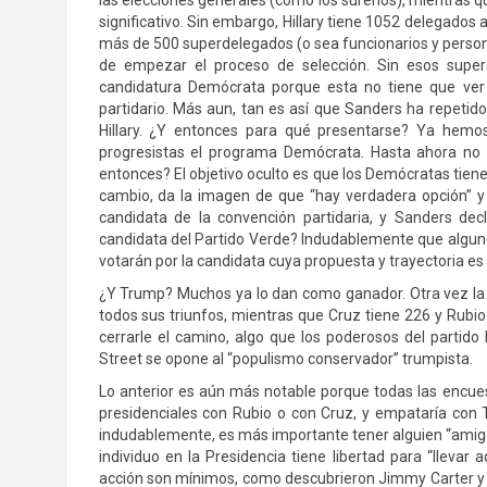
las elecciones generales (como los sureños), mientras 
significativo. Sin embargo, Hillary tiene 1052 delegados 
más de 500 superdelegados (o sea funcionarios y person
de empezar el proceso de selección. Sin esos supe
candidatura Demócrata porque esta no tiene que ver c
partidario. Más aun, tan es así que Sanders ha repetido
Hillary. ¿Y entonces para qué presentarse? Ya hemos
progresistas el programa Demócrata. Hasta ahora no ha
entonces? El objetivo oculto es que los Demócratas tiene
cambio, da la imagen de que “hay verdadera opción” y r
candidata de la convención partidaria, y Sanders dec
candidata del Partido Verde? Indudablemente que alguno
votarán por la candidata cuya propuesta y trayectoria es
¿Y Trump? Muchos ya lo dan como ganador. Otra vez la 
todos sus triunfos, mientras que Cruz tiene 226 y Rubi
cerrarle el camino, algo que los poderosos del partid
Street se opone al “populismo conservador” trumpista.
Lo anterior es aún más notable porque todas las encuest
presidenciales con Rubio o con Cruz, y empataría con 
indudablemente, es más importante tener alguien “amigab
individuo en la Presidencia tiene libertad para “llevar
acción son mínimos, como descubrieron Jimmy Carter y 