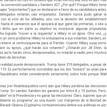
que Sanders los hizo en estados que votan Demócrata, esto es aun más
a la convención partidaria y Sanders 427. ¿Por qué? Porque Hillary tiene
ajes “importantes”) que se declararon a favor de su candidatura antes
rdelegados estarían casi empatados. Sanders nunca pudo ganar la
on el voto de los afiliados, sino con la decisión del establishment
 hasta el cansancio que él apoyará al que gane las primarias, o sea a
 dicho que en parte su objetivo es incorporar algunas propuestas
 logrado “mover a la izquierda” a Hillary ni un ápice. Otra vez, ¿y
n un serio problema: Hillary no entusiasma a sus votantes. Sanders, en
etiene al centroizquierda para el Partido. Cuando Hillary surja como
lare su apoyo, ¿qué harán sus votantes? ¿Votarán por Jill Stein, la
s así lo harán; otros, decepcionados, no votarán a nadie; pero muchos
 bien de derechas.
realidad puede decepcionarlo. Trump tiene 319 delegados, a pesar de
o 110. Es perfectamente concebible que los dos “loosers” se unan para
o Republicano están considerando seriamente; sobre todo porque Wall
as (ver Realclearpolitics.com) dan que Hillary perdería las elecciones
Trump. En cambio Sanders les ganaría por entre 8 y 10 puntos. Pero,
le” en la Presidencia y no ganar las elecciones. Claro, suponer que un
 adelante su programa” es una ilusión. Los márgenes de la libertad de
Barack Obama. El gobierno norteamericano define sus políticas no por