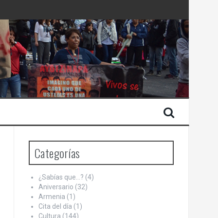
 Estado de Israel
Categorías
¿Sabías que…?
(4)
Aniversario
(32)
Armenia
(1)
Cita del día
(1)
Cultura
(144)