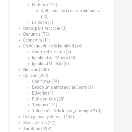
Historia
(115)
A 40 años de la última dictadura
(20)
La Roca
(3)
Datos para recordar
(3)
Denuncia
(75)
Economía
(11)
En búsqueda de la Igualdad
(44)
Contra el racismo
(7)
Igualdad de Género
(34)
Igualdad LGTBIQ
(6)
Noticias
(100)
Opinión
(260)
Con firma
(74)
Desde un alambrado al Oeste
(9)
Editorial
(1)
Puño en Alto
(28)
Tábano
(113)
Y después de la lucha ¿qué sigue?
(8)
Para pensar y debatir
(135)
Sindicalismo
(22)
Territorio
(498)