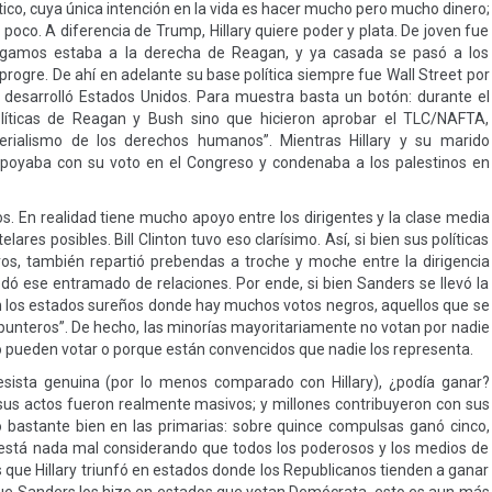
ico, cuya única intención en la vida es hacer mucho pero mucho dinero;
oco. A diferencia de Trump, Hillary quiere poder y plata. De joven fue
 digamos estaba a la derecha de Reagan, y ya casada se pasó a los
gre. De ahí en adelante su base política siempre fue Wall Street por
al desarrolló Estados Unidos. Para muestra basta un botón: durante el
 políticas de Reagan y Bush sino que hicieron aprobar el TLC/NAFTA,
mperialismo de los derechos humanos”. Mientras Hillary y su marido
s apoyaba con su voto en el Congreso y condenaba a los palestinos en
s. En realidad tiene mucho apoyo entre los dirigentes y la clase media
ares posibles. Bill Clinton tuvo eso clarísimo. Así, si bien sus políticas
os, también repartió prebendas a troche y moche entre la dirigencia
 ese entramado de relaciones. Por ende, si bien Sanders se llevó la
en los estados sureños donde hay muchos votos negros, aquellos que se
 “punteros”. De hecho, las minorías mayoritariamente no votan por nadie
o pueden votar o porque están convencidos que nadie los representa.
ista genuina (por lo menos comparado con Hillary), ¿podía ganar?
sus actos fueron realmente masivos; y millones contribuyeron con sus
o bastante bien en las primarias: sobre quince compulsas ganó cinco,
 está nada mal considerando que todos los poderosos y los medios de
s que Hillary triunfó en estados donde los Republicanos tienden a ganar