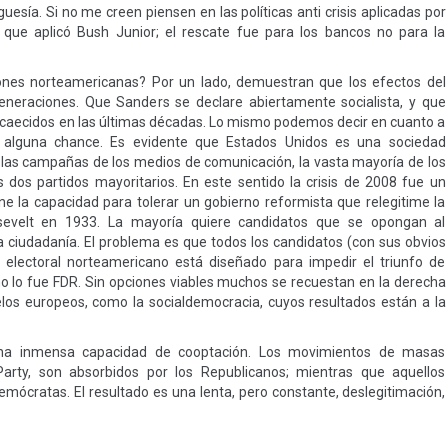
guesía. Si no me creen piensen en las políticas anti crisis aplicadas por
que aplicó Bush Junior; el rescate fue para los bancos no para la
ciones norteamericanas? Por un lado, demuestran que los efectos del
neraciones. Que Sanders se declare abiertamente socialista, y que
 acaecidos en las últimas décadas. Lo mismo podemos decir en cuanto a
 alguna chance. Es evidente que Estados Unidos es una sociedad
las campañas de los medios de comunicación, la vasta mayoría de los
 dos partidos mayoritarios. En este sentido la crisis de 2008 fue un
e la capacidad para tolerar un gobierno reformista que relegitime la
sevelt en 1933. La mayoría quiere candidatos que se opongan al
a ciudadanía. El problema es que todos los candidatos (con sus obvios
electoral norteamericano está diseñado para impedir el triunfo de
mo lo fue FDR. Sin opciones viables muchos se recuestan en la derecha
los europeos, como la socialdemocracia, cuyos resultados están a la
una inmensa capacidad de cooptación. Los movimientos de masas
arty, son absorbidos por los Republicanos; mientras que aquellos
emócratas. El resultado es una lenta, pero constante, deslegitimación,