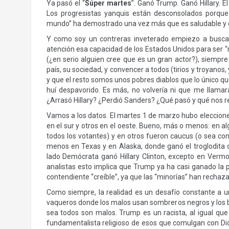
Ya pasó el “
Súper martes
”. Ganó Trump. Ganó Hillary. 
Los progresistas yanquis están desconsolados porque
mundo” ha demostrado una vez más que es saludable y qu
Y como soy un contreras inveterado empiezo a buscar
atención esa capacidad de los Estados Unidos para ser 
(¿en serio alguien cree que es un gran actor?), siempr
país, su sociedad, y convencer a todos (tirios y troyanos
y que el resto somos unos pobres diablos que lo único q
huí despavorido. Es más, no volvería ni que me llam
¿Arrasó Hillary? ¿Perdió Sanders? ¿Qué pasó y qué nos r
Vamos a los datos. El martes 1 de marzo hubo eleccion
en el sur y otros en el oeste. Bueno, más o menos: en al
todos los votantes) y en otros fueron caucus (o sea con
menos en Texas y en Alaska, donde ganó el troglodita
lado Demócrata ganó Hillary Clinton, excepto en Verm
analistas esto implica que Trump ya ha casi ganado la po
contendiente “creíble”, ya que las “minorías” han rechaza
Como siempre, la realidad es un desafío constante a un
vaqueros donde los malos usan sombreros negros y los 
sea todos son malos. Trump es un racista, al igual que
fundamentalista religioso de esos que comulgan con Di