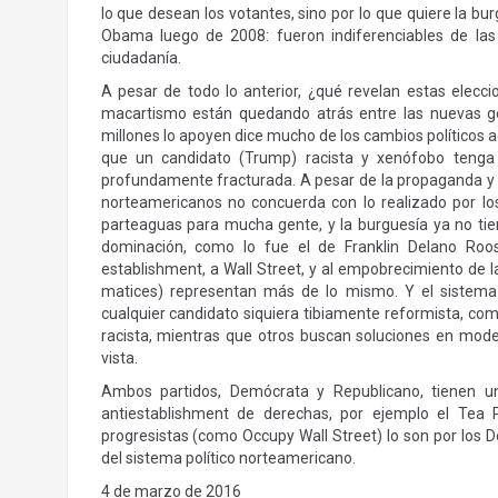
lo que desean los votantes, sino por lo que quiere la bur
Obama luego de 2008: fueron indiferenciables de las 
ciudadanía.
A pesar de todo lo anterior, ¿qué revelan estas elec
macartismo están quedando atrás entre las nuevas ge
millones lo apoyen dice mucho de los cambios políticos
que un candidato (Trump) racista y xenófobo tenga
profundamente fracturada. A pesar de la propaganda y 
norteamericanos no concuerda con lo realizado por los
parteaguas para mucha gente, y la burguesía ya no tien
dominación, como lo fue el de Franklin Delano Roo
establishment, a Wall Street, y al empobrecimiento de l
matices) representan más de lo mismo. Y el sistema 
cualquier candidato siquiera tibiamente reformista, co
racista, mientras que otros buscan soluciones en mode
vista.
Ambos partidos, Demócrata y Republicano, tienen 
antiestablishment de derechas, por ejemplo el Tea P
progresistas (como Occupy Wall Street) lo son por los D
del sistema político norteamericano.
4 de marzo de 2016