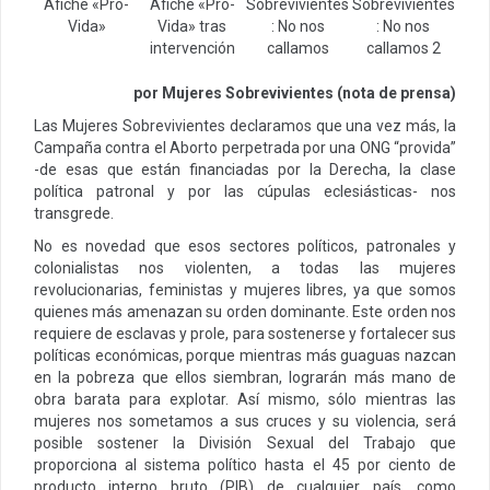
Afiche «Pro-
Afiche «Pro-
Sobrevivientes
Sobrevivientes
Vida»
Vida» tras
: No nos
: No nos
intervención
callamos
callamos 2
por Mujeres Sobrevivientes (nota de prensa)
Las Mujeres Sobrevivientes declaramos que una vez más, la
Campaña contra el Aborto perpetrada por una ONG “provida”
-de esas que están financiadas por la Derecha, la clase
política patronal y por las cúpulas eclesiásticas- nos
transgrede.
No es novedad que esos sectores políticos, patronales y
colonialistas nos violenten, a todas las mujeres
revolucionarias, feministas y mujeres libres, ya que somos
quienes más amenazan su orden dominante. Este orden nos
requiere de esclavas y prole, para sostenerse y fortalecer sus
políticas económicas, porque mientras más guaguas nazcan
en la pobreza que ellos siembran, lograrán más mano de
obra barata para explotar. Así mismo, sólo mientras las
mujeres nos sometamos a sus cruces y su violencia, será
posible sostener la División Sexual del Trabajo que
proporciona al sistema político hasta el 45 por ciento de
producto interno bruto (PIB) de cualquier país, como