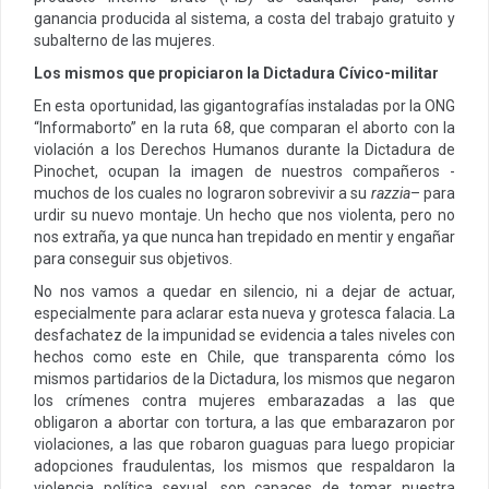
ganancia producida al sistema, a costa del trabajo gratuito y
subalterno de las mujeres.
Los mismos que propiciaron la Dictadura Cívico-militar
En esta oportunidad, las gigantografías instaladas por la ONG
“Informaborto” en la ruta 68, que comparan el aborto con la
violación a los Derechos Humanos durante la Dictadura de
Pinochet, ocupan la imagen de nuestros compañeros -
muchos de los cuales no lograron sobrevivir a su
razzia
– para
urdir su nuevo montaje. Un hecho que nos violenta, pero no
nos extraña, ya que nunca han trepidado en mentir y engañar
para conseguir sus objetivos.
No nos vamos a quedar en silencio, ni a dejar de actuar,
especialmente para aclarar esta nueva y grotesca falacia. La
desfachatez de la impunidad se evidencia a tales niveles con
hechos como este en Chile, que transparenta cómo los
mismos partidarios de la Dictadura, los mismos que negaron
los crímenes contra mujeres embarazadas a las que
obligaron a abortar con tortura, a las que embarazaron por
violaciones, a las que robaron guaguas para luego propiciar
adopciones fraudulentas, los mismos que respaldaron la
violencia política sexual, son capaces de tomar nuestra