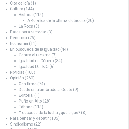
Cita del día
(1)
Cultura
(144)
Historia
(115)
A 40 años de la última dictadura
(20)
La Roca
(3)
Datos para recordar
(3)
Denuncia
(75)
Economía
(11)
En búsqueda de la Igualdad
(44)
Contra el racismo
(7)
Igualdad de Género
(34)
Igualdad LGTBIQ
(6)
Noticias
(100)
Opinión
(260)
Con firma
(74)
Desde un alambrado al Oeste
(9)
Editorial
(1)
Puño en Alto
(28)
Tábano
(113)
Y después de la lucha ¿qué sigue?
(8)
Para pensar y debatir
(135)
Sindicalismo
(22)