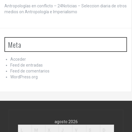
Antropologías en conflicto – 24Noticias – Seleccion diaria de otros
medios on
Antropología e Imperialismo
Meta
Acceder
Feed de entradas
Feed de comentarios
WordPress.org
agosto 2026
L
M
X
J
V
S
D