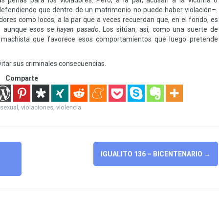
enas para los violadores. Pero, a la par, acusan a la víctima o
efendiendo que dentro de un matrimonio no puede haber violación–.
dores como locos, a la par que a veces recuerdan que, en el fondo, es
e, aunque esos se
hayan pasado
. Los sitúan, así, como una suerte de
 machista que favorece esos comportamientos que luego pretende
itar sus criminales consecuencias.
Comparte
sexual
,
violaciones
,
violencia
IGUALITO 136 – BICENTENARIO
→