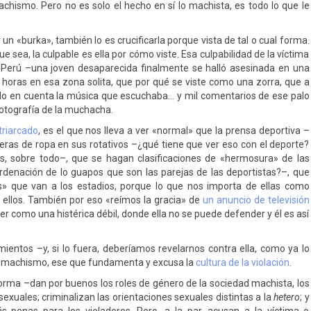
chismo. Pero no es solo el hecho en sí lo machista, es todo lo que le
un «burka», también lo es crucificarla porque vista de tal o cual forma.
 sea, la culpable es ella por cómo viste. Esa culpabilidad de la víctima
en Perú –una joven desaparecida finalmente se halló asesinada en una
s horas en esa zona solita, que por qué se viste como una zorra, que a
ndo en cuenta la música que escuchaba… y mil comentarios de ese palo
fotografía de la muchacha.
triarcado
, es el que nos lleva a ver «normal» que la prensa deportiva –
eras de ropa en sus rotativos –¿qué tiene que ver eso con el deporte?
es, sobre todo–, que se hagan clasificaciones de «hermosura» de las
ordenación de lo guapos que son las parejas de las deportistas?–, que
» que van a los estadios, porque lo que nos importa de ellas como
 ellos. También por eso «reímos la gracia» de
un anuncio de televisión
er como una histérica débil, donde ella no se puede defender y él es así
entos –y, si lo fuera, deberíamos revelarnos contra ella, como ya lo
 machismo, ese que fundamenta y excusa la
cultura de la violación
.
orma –dan por buenos los roles de género de la sociedad machista, los
exuales; criminalizan las orientaciones sexuales distintas a la
hetero
; y