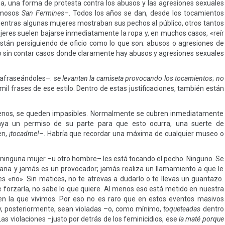
, una forma de protesta contra los abusos y las agresiones sexuales
famosos
San Fermines
–. Todos los años se dan, desde los tocamientos
mientras algunas mujeres mostraban sus pechos al público, otros tantos
jeres suelen bajarse inmediatamente la ropa y, en muchos casos, «reír
stán persiguiendo de oficio como lo que son: abusos o agresiones de
sto sin contar casos donde claramente hay abusos y agresiones sexuales
rafraseándoles–:
se levantan la camiseta provocando los tocamientos
;
no
 mil frases de ese estilo. Dentro de estas justificaciones, también están
s senos, se queden impasibles. Normalmente se cubren inmediatamente
ya un permiso de su parte para que esto ocurra, una suerte de
en,
¡tocadme!
–. Habría que recordar una máxima de cualquier museo o
ninguna mujer –u otro hombre– les está tocando el pecho. Ninguno. Se
na y jamás es un provocador; jamás realiza un llamamiento a que le
s «no». Sin matices, no te atrevas a dudarlo o te llevas un guantazo.
forzarla, no sabe lo que quiere. Al menos eso está metido en nuestra
a en la que vivimos. Por eso no es raro que en estos eventos masivos
, posteriormente, sean violadas –o, como mínimo,
toqueteadas
dentro
Las violaciones –justo por detrás de los feminicidios, ese
la maté porque