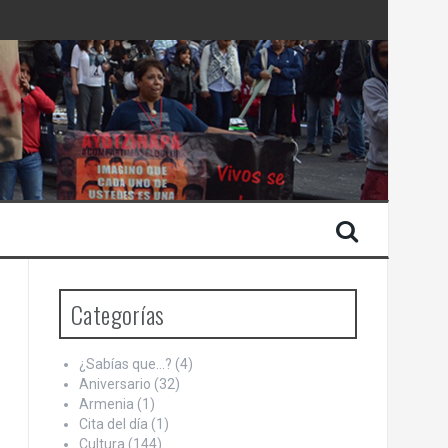
 Estado de Israel
Categorías
¿Sabías que…?
(4)
Aniversario
(32)
Armenia
(1)
Cita del día
(1)
Cultura
(144)