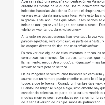
Ayer se realizó una pequeña concentración en Pamplona
durante las fiestas de la ciudad –los mundialmente 
indebidos hasta las violaciones. Durante el chupinazo, 
varones extendían la mano para tocar. Ante esto, las mu
la gracia». Este año –más que otros– esos hechos se e
índole sexual –ya se verá luego si son unos u otros–. E
«de libro» –contando, claro, violaciones–.
Ante esto, no pocas personas han levantado la voz –pa
parecen agredidas, mira como ríen
;
es parte de la fiesta
… y
los ataques directos del tipo:
son unas exhibicionistas
.
Es raro ver que alguna de ellas, mientras le tocan lo
comienzan los mismos. No parece, tampoco, que ha
llamamiento:
amigos desconocidos, ¡tóquenme!
–más bi
similar: se mira pero no se toca.
En las imágenes se ven muchos hombres sin camiseta y 
asume que un hombre puede enseñar cuanto le dé la ga
toque, a que le fuercen. Cuando un hombre dice «no», e
Cuando una mujer se niega a algo, simplemente hay que 
consciencia colectiva, es parte de la cultura machist
muchas mujeres sean acorraladas por varios hombres y
de la sana diversión de los hijos sanos del patriarcado–. 