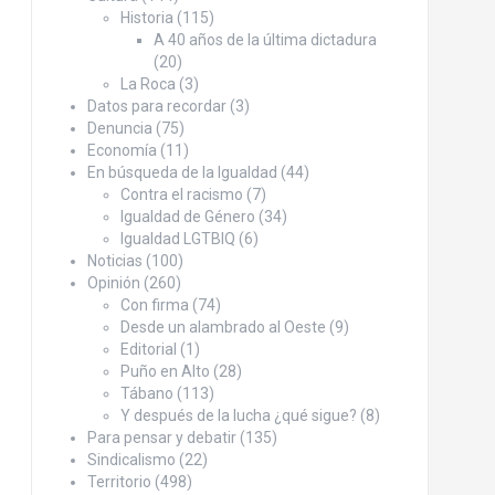
Historia
(115)
A 40 años de la última dictadura
(20)
La Roca
(3)
Datos para recordar
(3)
Denuncia
(75)
Economía
(11)
En búsqueda de la Igualdad
(44)
Contra el racismo
(7)
Igualdad de Género
(34)
Igualdad LGTBIQ
(6)
Noticias
(100)
Opinión
(260)
Con firma
(74)
Desde un alambrado al Oeste
(9)
Editorial
(1)
Puño en Alto
(28)
Tábano
(113)
Y después de la lucha ¿qué sigue?
(8)
Para pensar y debatir
(135)
Sindicalismo
(22)
Territorio
(498)