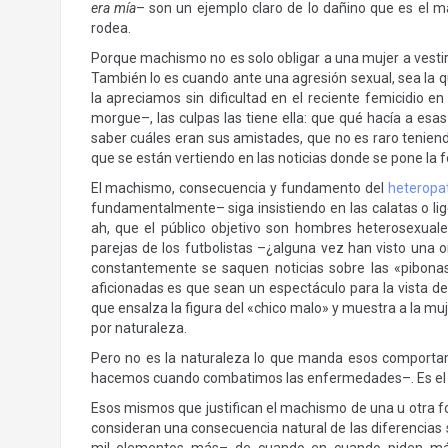
era mía
– son un ejemplo claro de lo dañino que es el ma
rodea.
Porque machismo no es solo obligar a una mujer a vestir 
También lo es cuando ante una agresión sexual, sea la que
la apreciamos sin dificultad en el reciente femicidio 
morgue–, las culpas las tiene ella: que qué hacía a esa
saber cuáles eran sus amistades, que no es raro tenie
que se están vertiendo en las noticias donde se pone la 
El machismo, consecuencia y fundamento del
heteropa
fundamentalmente– siga insistiendo en las calatas o lig
ah, que el público objetivo son hombres heterosexual
parejas de los futbolistas –¿alguna vez han visto una 
constantemente se saquen noticias sobre las «pibonas
aficionadas es que sean un espectáculo para la vista de
que ensalza la figura del «chico malo» y muestra a la muj
por naturaleza.
Pero no es la naturaleza lo que manda esos comportami
hacemos cuando combatimos las enfermedades–. Es el
Esos mismos que justifican el machismo de una u otra f
consideran una consecuencia natural de las diferencias s