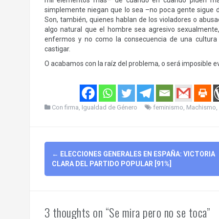
mil elementos más– de cuando en cuando piden más p
simplemente niegan que lo sea –no poca gente sigue d
Son, también, quienes hablan de los violadores o abusa
algo natural que el hombre sea agresivo sexualment
enfermos y no como la consecuencia de una cultura
castigar.
O acabamos con la raíz del problema, o será imposible ev
Con firma
,
Igualdad de Género
feminismo
,
Machismo
,
Post
←
ELECCIONES GENERALES EN ESPAÑA: VICTORIA
navigation
CLARA DEL PARTIDO POPULAR [91%]
3 thoughts on “Se mira pero no se toca”