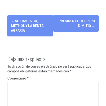
Post
←
SPILIMBERGO,
PRESIDENTE DEL PERÚ
navigation
METHOL Y LA RENTA
DIMITIÓ
→
AGRARIA
Deja una respuesta
Tu dirección de correo electrónico no será publicada.
Los
campos obligatorios están marcados con
*
Comentario
*