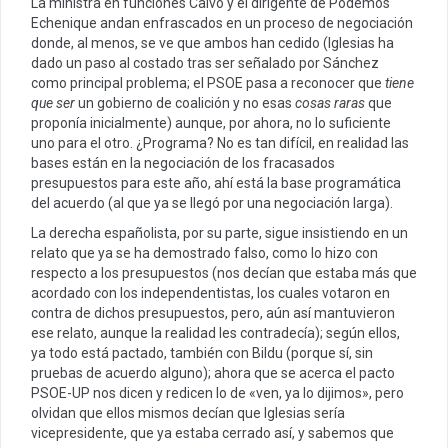
La ministra en funciones Calvo y el dirigente de Podemos
Echenique andan enfrascados en un proceso de negociación
donde, al menos, se ve que ambos han cedido (Iglesias ha
dado un paso al costado tras ser señalado por Sánchez
como principal problema; el PSOE pasa a reconocer que
tiene
que ser
un gobierno de coalición y no esas
cosas raras
que
proponía inicialmente) aunque, por ahora, no lo suficiente
uno para el otro. ¿Programa? No es tan difícil, en realidad las
bases están en la negociación de los fracasados
presupuestos para este año, ahí está la base programática
del acuerdo (al que ya se llegó por una negociación larga).
La derecha españolista, por su parte, sigue insistiendo en un
relato que ya se ha demostrado falso, como lo hizo con
respecto a los presupuestos (nos decían que estaba más que
acordado con los independentistas, los cuales votaron en
contra de dichos presupuestos, pero, aún así mantuvieron
ese relato, aunque la realidad les contradecía); según ellos,
ya todo está pactado, también con Bildu (porque sí, sin
pruebas de acuerdo alguno); ahora que se acerca el pacto
PSOE-UP nos dicen y redicen lo de «ven, ya lo dijimos», pero
olvidan que ellos mismos decían que Iglesias sería
vicepresidente, que ya estaba cerrado así, y sabemos que