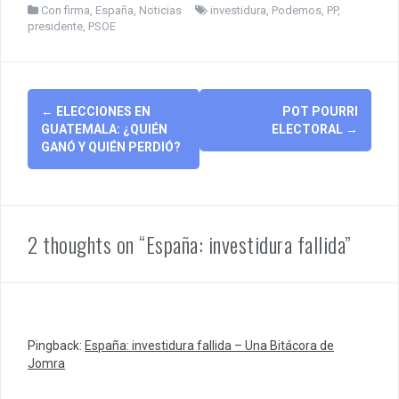
Con firma
,
España
,
Noticias
investidura
,
Podemos
,
PP
,
presidente
,
PSOE
Post
←
ELECCIONES EN
POT POURRI
navigation
GUATEMALA: ¿QUIÉN
ELECTORAL
→
GANÓ Y QUIÉN PERDIÓ?
2 thoughts on “España: investidura fallida”
Pingback:
España: investidura fallida – Una Bitácora de
Jomra