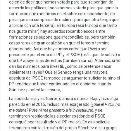
dejen de decir que hemos votado para que se pongan de
acuerdo los políticos, todos hemos votado para que gane la
formación que metíamos en el sobre correspondiente, no
para que sea comparsa de nadie ni para que otra tenga que
acordar con una tercera), en Europa (esa Europa que tanto
nos gusta mirar) hay acuerdos rocambolescos entre
formaciones se supone que irreconciliables, pero también
cosas raras de gran coalición en que el tercero termina
gobernando. Así que hay sumas como que Rivera sea
presidente por el voto del PP y el PSOE (más que de sobra) o
que UP apoye a las derechas (también suma). Además, si no
dan los números para investir, ¿cómo se pretende sacar
adelante las leyes? Que el Senado tenga una mayoría
absoluta del PSOE tampoco es argumento suficiente, sino el
PP tendría que haber continuado en el gobierno cuando
Sánchez planteó la censura,
La apuesta era y es fuerte: o ahora o nunca. Rajoy hizo algo
parecido en el 2015, incluso más exagerado (
¿que el PSOE no
me quiere? Pues ni me presento a la investidura
), y se
terminaron repitiendo las elecciones (donde el PSOE
consiguió peor resultado y el PP mejor). En esa película
terminaron con la dimisión del propio Sánchez de su grupo