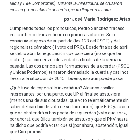
Bildu y 1 de Compromís). Durante la investidura, se cruzaron
incluso propuestas de acuerdo que no llegaron a nada.
por José María Rodríguez Arias
Cumpliendo todos los pronósticos, Pedro Sánchez fracasó
en su intento de investidura en primera votación. Solo
consiguió el apoyo de su partido (los 123 del PSOE) y del
regionalista cántabro (1 voto del PRC). Desde finales de abril
se debió abrir la negociación que pareciera (no sé qué tan
real es) que comenzó «de verdad» a finales de la semana
pasada. Las dos principales formaciones de a acordar (PSOE
y Unidas Podemos) tensaron demasiado la cuerda y casi nos
llevan a la situación de 2015… bueno, eso aún puede pasar.
¿Qué tuvo de especial la investidura? Algunas cosillas
interesantes, por una parte, que UP al final se abstuviera
(menos una de sus diputadas, que votó telemáticamente sin
saber del cambio de voto de su formación), que ERC ya avisa
que se abstendrá si hay pacto de izquierdas (votó que «no»,
por ahora), que Bildu también se abstuvo y que el PNV hasta
ha dicho que podría votar que sí (por ahora, abstención, igual
que Compromís).