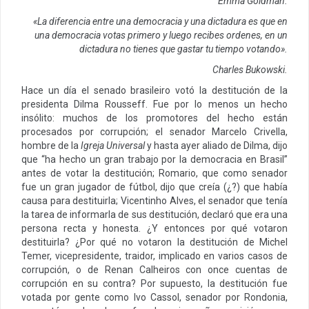
Emma Goldman.
«La diferencia entre una democracia y una dictadura es que en
una democracia votas primero y luego recibes ordenes, en un
dictadura no tienes que gastar tu tiempo votando».
Charles Bukowski.
Hace un día el senado brasileiro votó la destitución de la
presidenta Dilma Rousseff. Fue por lo menos un hecho
insólito: muchos de los promotores del hecho están
procesados por corrupción; el senador Marcelo Crivella,
hombre de la
Igreja
Universal
y hasta ayer aliado de Dilma, dijo
que “ha hecho un gran trabajo por la democracia en Brasil”
antes de votar la destitución; Romario, que como senador
fue un gran jugador de fútbol, dijo que creía (¿?) que había
causa para destituirla; Vicentinho Alves, el senador que tenía
la tarea de informarla de sus destitución, declaró que era una
persona recta y honesta. ¿Y entonces por qué votaron
destituirla? ¿Por qué no votaron la destitución de Michel
Temer, vicepresidente, traidor, implicado en varios casos de
corrupción, o de Renan Calheiros con once cuentas de
corrupción en su contra? Por supuesto, la destitución fue
votada por gente como Ivo Cassol, senador por Rondonia,