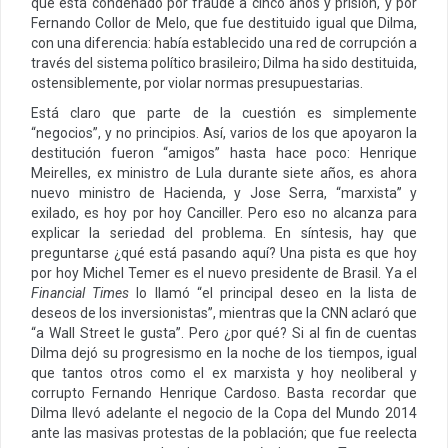
que está condenado por fraude a cinco años y prisión, y por
Fernando Collor de Melo, que fue destituido igual que Dilma,
con una diferencia: había establecido una red de corrupción a
través del sistema político brasileiro; Dilma ha sido destituida,
ostensiblemente, por violar normas presupuestarias.
Está claro que parte de la cuestión es simplemente
“negocios”, y no principios. Así, varios de los que apoyaron la
destitución fueron “amigos” hasta hace poco: Henrique
Meirelles, ex ministro de Lula durante siete años, es ahora
nuevo ministro de Hacienda, y Jose Serra, “marxista” y
exilado, es hoy por hoy Canciller. Pero eso no alcanza para
explicar la seriedad del problema. En síntesis, hay que
preguntarse ¿qué está pasando aquí? Una pista es que hoy
por hoy Michel Temer es el nuevo presidente de Brasil. Ya el
Financial Times
lo llamó “el principal deseo en la lista de
deseos de los inversionistas”, mientras que la CNN aclaró que
“a Wall Street le gusta”. Pero ¿por qué? Si al fin de cuentas
Dilma dejó su progresismo en la noche de los tiempos, igual
que tantos otros como el ex marxista y hoy neoliberal y
corrupto Fernando Henrique Cardoso. Basta recordar que
Dilma llevó adelante el negocio de la Copa del Mundo 2014
ante las masivas protestas de la población; que fue reelecta