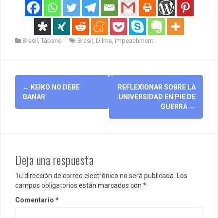
Brasil
,
Tábano
Brasil
,
Dilma
,
Impeachment
Post
←
KEIKO NO DEBE
REFLEXIONAR SOBRE LA
navigation
GANAR
UNIVERSIDAD EN PIE DE
GUERRA
→
Deja una respuesta
Tu dirección de correo electrónico no será publicada.
Los
campos obligatorios están marcados con
*
Comentario
*