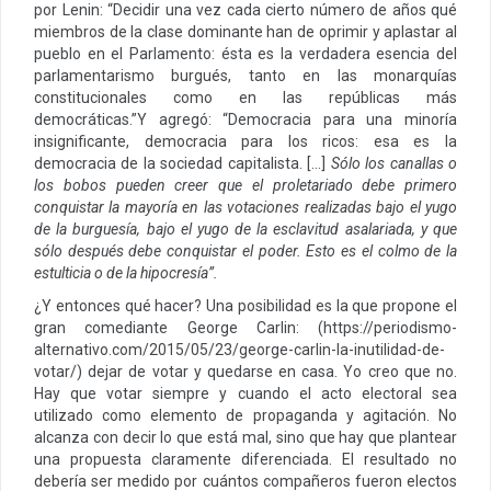
por Lenin: “Decidir una vez cada cierto número de años qué
miembros de la clase dominante han de oprimir y aplastar al
pueblo en el Parlamento: ésta es la verdadera esencia del
parlamentarismo burgués, tanto en las monarquías
constitucionales como en las repúblicas más
democráticas.”Y agregó: “Democracia para una minoría
insignificante, democracia para los ricos: esa es la
democracia de la sociedad capitalista. […]
Sólo los canallas o
los bobos pueden creer que el proletariado debe primero
conquistar la mayoría en las votaciones realizadas bajo el yugo
de la burguesía, bajo el yugo de la esclavitud asalariada, y que
sólo después debe conquistar el poder. Esto es el colmo de la
estulticia o de la hipocresía”.
¿Y entonces qué hacer? Una posibilidad es la que propone el
gran comediante George Carlin: (https://periodismo-
alternativo.com/2015/05/23/george-carlin-la-inutilidad-de-
votar/) dejar de votar y quedarse en casa. Yo creo que no.
Hay que votar siempre y cuando el acto electoral sea
utilizado como elemento de propaganda y agitación. No
alcanza con decir lo que está mal, sino que hay que plantear
una propuesta claramente diferenciada. El resultado no
debería ser medido por cuántos compañeros fueron electos