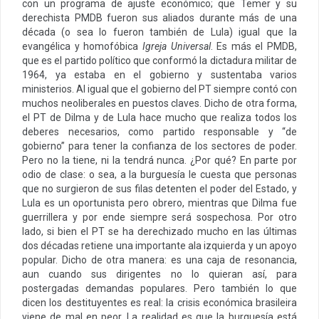
con un programa de ajuste económico; que Temer y su
derechista PMDB fueron sus aliados durante más de una
década (o sea lo fueron también de Lula) igual que la
evangélica y homofóbica
Igreja
Universal
. Es más el PMDB,
que es el partido político que conformó la dictadura militar de
1964, ya estaba en el gobierno y sustentaba varios
ministerios. Al igual que el gobierno del PT siempre contó con
muchos neoliberales en puestos claves. Dicho de otra forma,
el PT de Dilma y de Lula hace mucho que realiza todos los
deberes necesarios, como partido responsable y “de
gobierno” para tener la confianza de los sectores de poder.
Pero no la tiene, ni la tendrá nunca. ¿Por qué? En parte por
odio de clase: o sea, a la burguesía le cuesta que personas
que no surgieron de sus filas detenten el poder del Estado, y
Lula es un oportunista pero obrero, mientras que Dilma fue
guerrillera y por ende siempre será sospechosa. Por otro
lado, si bien el PT se ha derechizado mucho en las últimas
dos décadas retiene una importante ala izquierda y un apoyo
popular. Dicho de otra manera: es una caja de resonancia,
aun cuando sus dirigentes no lo quieran así, para
postergadas demandas populares. Pero también lo que
dicen los destituyentes es real: la crisis económica brasileira
viene de mal en peor. La realidad es que la burguesía está