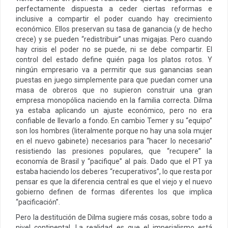
perfectamente dispuesta a ceder ciertas reformas e
inclusive a compartir el poder cuando hay crecimiento
económico. Ellos preservan su tasa de ganancia (y de hecho
crece) y se pueden “redistribuir” unas migajas. Pero cuando
hay crisis el poder no se puede, ni se debe compartir. El
control del estado define quién paga los platos rotos. Y
ningún empresario va a permitir que sus ganancias sean
puestas en juego simplemente para que puedan comer una
masa de obreros que no supieron construir una gran
empresa monopólica naciendo en la familia correcta. Dilma
ya estaba aplicando un ajuste económico, pero no era
confiable de llevarlo a fondo. En cambio Temer y su “equipo”
son los hombres (literalmente porque no hay una sola mujer
en el nuevo gabinete) necesarios para “hacer lo necesario”
resistiendo las presiones populares, que “recupere” la
economía de Brasil y “pacifique” al país. Dado que el PT ya
estaba haciendo los deberes “recuperativos”, lo que resta por
pensar es que la diferencia central es que el viejo y el nuevo
gobierno definen de formas diferentes los que implica
“pacificación”.
Pero la destitución de Dilma sugiere más cosas, sobre todo a
nivel continental. La realidad es que el imperialismo está