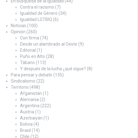
En búsqueda de la Igualdad
(44)
Contra el racismo
(7)
Igualdad de Género
(34)
Igualdad LGTBIQ
(6)
Noticias
(100)
Opinión
(260)
Con firma
(74)
Desde un alambrado al Oeste
(9)
Editorial
(1)
Puño en Alto
(28)
Tábano
(113)
Y después de la lucha ¿qué sigue?
(8)
Para pensar y debatir
(135)
Sindicalismo
(22)
Territorio
(498)
Afganistán
(1)
Alemania
(2)
Argentina
(222)
Austria
(1)
Azerbaiyán
(1)
Bolivia
(4)
Brasil
(14)
Chile
(12)