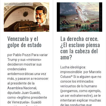
Venezuela y el
La derecha crece.
golpe de estado
¿El esclavo piensa
con la cabeza del
amo?
por Pablo Pozzi Para variar
Trump y sus «minions»
decidieron mostrar sus
Lucha ideológica:
credenciales
imprescindible por Marcelo
antidemocráticas una vez
Colussi* Si a alguien que no
más, y pasaron a reconocer
conoce los intrincados
al presidente de la
vericuetos de lo humano
Asamblea Nacional,
(pongamos, como ejemplo,
diputado Juan Guaidó,
un ser extraterrestre), se le
como «legítimo presidente
intentaran explicar muchas
de Venezuela». Guaidó
de las conductas que