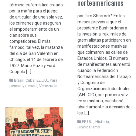
norteamericanos
término eufemístico creado
por la mafia para el juego
por Tim Shorrock* En los
de articular, de una sola vez,
meses previos a que el
los crímenes que aseguran
presidente Bush ordenara
el empoderamiento de un
la invasión a Irak, miles de
clan sobre sus
gremialistas participaron en
competidores. El más
manifestaciones masivas
famoso, tal vez, la matanza
que colmaron las calles de
del día de San Valentín en
Estados Unidos. El número
Chicago, el 14 de febrero de
de manifestantes aumentó
1927. Mario Puzo y Ford
cuando la Federación
Coppola […]
Norteamericana del Trabajo
Brasil
,
Cuba
,
EE.UU.
,
Para
y Congreso de
pensar y debatir
,
Venezuela
Organizaciones Industriales
(AFL-CIO), por primera vez
en su historia, cuestionó
abiertamente la decisión de
los […]
EE.UU.
,
Historia
,
Sindicalismo