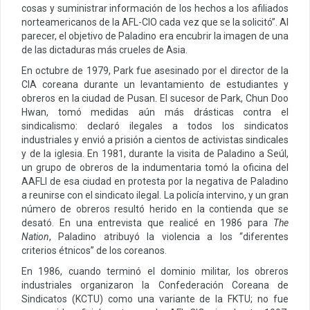
cosas y suministrar información de los hechos a los afiliados
norteamericanos de la AFL-CIO cada vez que se la solicitó”. Al
parecer, el objetivo de Paladino era encubrir la imagen de una
de las dictaduras más crueles de Asia.
En octubre de 1979, Park fue asesinado por el director de la
CIA coreana durante un levantamiento de estudiantes y
obreros en la ciudad de Pusan. El sucesor de Park, Chun Doo
Hwan, tomó medidas aún más drásticas contra el
sindicalismo: declaró ilegales a todos los sindicatos
industriales y envió a prisión a cientos de activistas sindicales
y de la iglesia. En 1981, durante la visita de Paladino a Seúl,
un grupo de obreros de la indumentaria tomó la oficina del
AAFLI de esa ciudad en protesta por la negativa de Paladino
a reunirse con el sindicato ilegal. La policía intervino, y un gran
número de obreros resultó herido en la contienda que se
desató. En una entrevista que realicé en 1986 para
The
Nation
,
Paladino atribuyó la violencia a los “diferentes
criterios étnicos” de los coreanos.
En 1986, cuando terminó el dominio militar, los obreros
industriales organizaron la Confederación Coreana de
Sindicatos (KCTU) como una variante de la FKTU; no fue