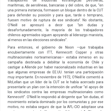
trabajadores de industrias estratégicas petroleras,
marítimas, de aerolíneas, bancarias y del cobre, de que, “en
una primera instancia, formasen un bloque dentro de la CUT
para defender su posición y para que, tarde o temprano,
fuesen motivo de ruptura de ese sindicato”. No obstante,
O’Neill se apresuró a decir que “sin dudas y
desafortunadamente, la mayoría de los trabajadores
chilenos agremiados siguen apoyando al liderazgo marxista,
al menos en las elecciones sindicales”.
Para entonces, el gobierno de Nixon —que trabajaba
encubiertamente con ITT, Kennecott Copper y otras
multinacionales norteamericanas— estaba inmerso en su
campaña destinada a debilitar la economía de Chile y
castigar a Allende por haber nacionalizado industrias en las
que algunas empresas de EE.UU. tenían una participación
muy importante. En noviembre de 1972, O’Neill le comentó a
McLellan que un líder de la CUT se le había acercado para
presentarle un plan con la intención de unificar “el apoyo de
los sindicatos contra las empresas multinacionales como
Kennecott”. O’Neill le respondió al dirigente que “sin dudas, el
movimiento estaría dominado por los comunistas y, por ese
motivo, no estaba seguro de que la AFL-CIO adoptase una