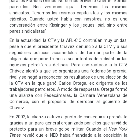
para los Estados Unidos. No somos el Medio Oriente. Somos
parecidos. Nos vestimos igual. Tenemos los mismos
sindicatos. Tenemos los mismos capitalistas y los mismos
ejércitos. Cuando usted habla con nosotros, no es una
conversación entre Kissinger y los jieques [
sic
], sino entre
pares sindicalistas”.
En la actualidad, la CTV y la AFL-CIO continúan muy unidas,
pese a que el presidente Chávez denunció a la CTV y a sus
seguidores políticos acusándolos de formar parte de la
oligarquía que pone frenos a sus intentos de redistribuir las
riquezas petrolíferas del país. Para contraatacar a la CTV,
Chávez alentó a que se organizara una federación gremial
rival y se negó a reconocer los resultados de una elección de
la CTV en la que ganó Carlos Ortega, ex dirigente de los
trabajadores petroleros. A modo de respuesta, Ortega formó
una alianza con Fedecámaras, la Cámara Venezolana de
Comercio, con el propósito de derrocar al gobierno de
Chávez.
En 2002, la alianza estuvo a punto de conseguir su propósito
gracias a un paro general organizado por ellos que sirvió de
pretexto para un breve golpe militar. Cuando el
New York
Times
reveló que el NED había financiado a la oposición, la