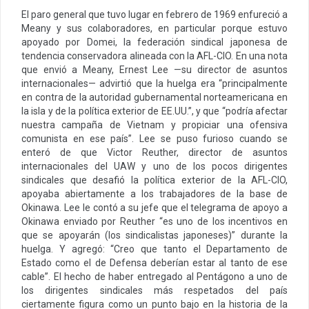
El paro general que tuvo lugar en febrero de 1969 enfureció a
Meany y sus colaboradores, en particular porque estuvo
apoyado por Domei, la federación sindical japonesa de
tendencia conservadora alineada con la AFL-CIO. En una nota
que envió a Meany, Ernest Lee —su director de asuntos
internacionales— advirtió que la huelga era “principalmente
en contra de la autoridad gubernamental norteamericana en
la isla y de la política exterior de EE.UU.”, y que “podría afectar
nuestra campaña de Vietnam y propiciar una ofensiva
comunista en ese país”. Lee se puso furioso cuando se
enteró de que Victor Reuther, director de asuntos
internacionales del UAW y uno de los pocos dirigentes
sindicales que desafió la política exterior de la AFL-CIO,
apoyaba abiertamente a los trabajadores de la base de
Okinawa. Lee le contó a su jefe que el telegrama de apoyo a
Okinawa enviado por Reuther “es uno de los incentivos en
que se apoyarán (los sindicalistas japoneses)” durante la
huelga. Y agregó: “Creo que tanto el Departamento de
Estado como el de Defensa deberían estar al tanto de ese
cable”. El hecho de haber entregado al Pentágono a uno de
los dirigentes sindicales más respetados del país
ciertamente figura como un punto bajo en la historia de la