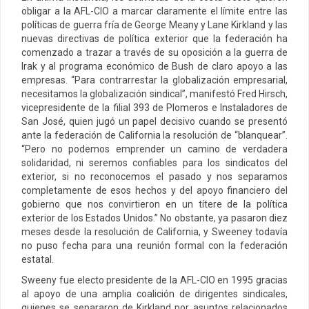
obligar a la AFL-CIO a marcar claramente el límite entre las
políticas de guerra fría de George Meany y Lane Kirkland y las
nuevas directivas de política exterior que la federación ha
comenzado a trazar a través de su oposición a la guerra de
Irak y al programa económico de Bush de claro apoyo a las
empresas. “Para contrarrestar la globalización empresarial,
necesitamos la globalización sindical”, manifestó Fred Hirsch,
vicepresidente de la filial 393 de Plomeros e Instaladores de
San José, quien jugó un papel decisivo cuando se presentó
ante la federación de California la resolución de “blanquear”.
“Pero no podemos emprender un camino de verdadera
solidaridad, ni seremos confiables para los sindicatos del
exterior, si no reconocemos el pasado y nos separamos
completamente de esos hechos
y del apoyo financiero del
gobierno que nos convirtieron en un títere de la política
exterior de los Estados Unidos.” No obstante, ya pasaron diez
meses desde la resolución de California, y Sweeney todavía
no puso fecha para una reunión formal con la federación
estatal.
Sweeny fue electo presidente de la AFL-CIO en 1995 gracias
al apoyo de una amplia coalición de dirigentes sindicales,
quienes se separaron de Kirkland por asuntos relacionados