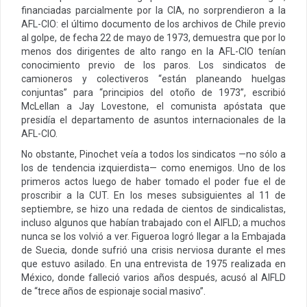
financiadas parcialmente por la CIA, no sorprendieron a la
AFL-CIO: el último documento de los archivos de Chile previo
al golpe, de fecha 22 de mayo de 1973, demuestra que por lo
menos dos dirigentes de alto rango en la AFL-CIO tenían
conocimiento previo de los paros. Los sindicatos de
camioneros y colectiveros “están planeando huelgas
conjuntas” para “principios del otoño de 1973”, escribió
McLellan a Jay Lovestone, el comunista apóstata que
presidía el departamento de asuntos internacionales de la
AFL-CIO.
No obstante, Pinochet veía a todos los sindicatos —no sólo a
los de tendencia izquierdista— como enemigos. Uno de los
primeros actos
luego de haber tomado el poder fue el de
proscribir a la CUT. En los meses subsiguientes al 11 de
septiembre, se hizo una redada de
cientos de sindicalistas,
incluso algunos que habían trabajado con el AIFLD; a muchos
nunca se los volvió a ver. Figueroa logró llegar a la Embajada
de Suecia, donde sufrió una crisis nerviosa durante el mes
que estuvo asilado.
En una entrevista de 1975 realizada en
México, donde falleció varios años después, acusó al AIFLD
de “trece años de espionaje social masivo”.