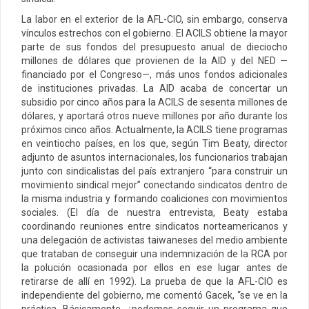
La labor en el exterior de la AFL-CIO, sin embargo, conserva
vínculos estrechos con el gobierno. El ACILS obtiene la mayor
parte de sus fondos del presupuesto anual de dieciocho
millones de dólares que provienen de la AID y del NED —
financiado por el Congreso—, más unos fondos adicionales
de instituciones privadas. La AID acaba de concertar un
subsidio por cinco años para la ACILS de sesenta millones de
dólares, y aportará otros nueve millones por año durante los
próximos cinco años. Actualmente, la ACILS tiene programas
en veintiocho países, en los que, según Tim Beaty, director
adjunto de asuntos internacionales, los funcionarios trabajan
junto con sindicalistas del país extranjero “para construir un
movimiento sindical mejor” conectando sindicatos dentro de
la misma industria y formando coaliciones con movimientos
sociales. (El día de nuestra entrevista, Beaty estaba
coordinando reuniones entre sindicatos norteamericanos y
una delegación de activistas taiwaneses del medio ambiente
que trataban de conseguir una indemnización de la RCA por
la polución ocasionada por ellos en ese lugar antes de
retirarse de allí en 1992). La prueba de que la AFL-CIO es
independiente del gobierno, me comentó Gacek, “se ve en la
práctica. Básicamente, ¿podemos seguir un programa que