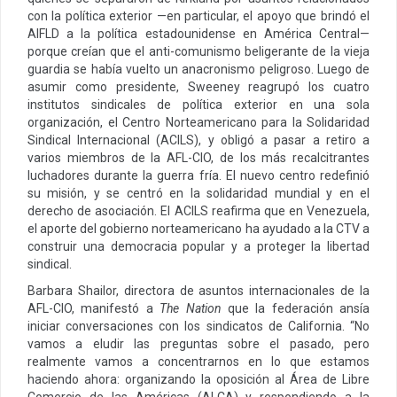
con la política exterior —en particular, el apoyo que brindó el
AIFLD a la política estadounidense en América Central—
porque creían que el anti-comunismo beligerante de la vieja
guardia se había vuelto un anacronismo peligroso. Luego de
asumir como presidente, Sweeney reagrupó los cuatro
institutos sindicales de política exterior en una sola
organización, el Centro Norteamericano para la Solidaridad
Sindical Internacional (ACILS), y obligó a pasar a retiro a
varios miembros de la AFL-CIO, de los más recalcitrantes
luchadores durante la guerra fría. El nuevo centro redefinió
su misión, y se centró en la solidaridad mundial y en el
derecho de asociación. El ACILS reafirma que en Venezuela,
el aporte del gobierno norteamericano ha ayudado a la CTV a
construir una democracia popular y a proteger la libertad
sindical.
Barbara Shailor, directora de asuntos internacionales de la
AFL-CIO, manifestó a
The Nation
que la federación ansía
iniciar conversaciones con los sindicatos de California. “No
vamos a eludir las preguntas sobre el pasado, pero
realmente vamos a concentrarnos en lo que estamos
haciendo ahora: organizando la oposición al Área de Libre
Comercio de las Américas (ALCA) y respondiendo a la