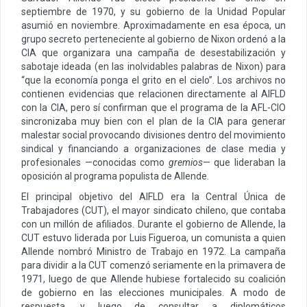
septiembre de 1970, y su gobierno de la Unidad Popular
asumió en noviembre. Aproximadamente en esa época, un
grupo secreto perteneciente al gobierno de Nixon ordenó a la
CIA que organizara una campaña de desestabilización y
sabotaje ideada (en las inolvidables palabras de Nixon) para
“que la economía ponga el grito en el cielo”. Los archivos no
contienen evidencias que relacionen directamente al AIFLD
con la CIA, pero sí confirman que el programa de la AFL-CIO
sincronizaba muy bien con el plan de la CIA para generar
malestar social provocando divisiones dentro del movimiento
sindical y financiando a organizaciones de clase media y
profesionales —conocidas como
gremios
— que lideraban la
oposición al programa populista de Allende.
El principal objetivo del AIFLD era la Central Única de
Trabajadores (CUT), el mayor sindicato chileno, que contaba
con un millón de afiliados. Durante el gobierno de Allende, la
CUT estuvo liderada por Luis Figueroa, un comunista a quien
Allende nombró Ministro de Trabajo en 1972. La campaña
para dividir a la CUT comenzó seriamente en la primavera de
1971, luego de que Allende hubiese fortalecido su coalición
de gobierno en las elecciones municipales. A modo de
respuesta, y luego de consultar a diplomáticos