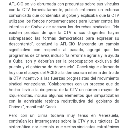
AFL-CIO se vio abrumada con preguntas sobre sus vínculos
con la CTV. Inmediatamente, publicó entonces un extenso
comunicado que condenaba al golpe y explicaba que la CTV
utilizaba los fondos norteamericanos para luchar contra los
intentos de Chávez de socavar los derechos sindicales. “No
existen pruebas de que la CTV o sus dirigentes hayan
sobrepasado las formas democráticas para expresar su
descontento”, concluyó la AFL-CIO. Marcando un cambio
significativo con respecto al pasado, agregó que los
programas de Chávez, incluso “la reforma agraria y la ayuda
a Cuba, son y deberían ser la preocupación exclusiva del
pueblo y el gobierno de Venezuela”. Gacek sigue afirmando
hoy que el apoyo del ACILS a la democracia interna dentro de
la CTV incentivó a las fuerzas progresistas del movimiento
sindical venezolano. “Colaboramos con un proceso que de
hecho llevó a la dirigencia de la CTV un número mayor de
izquierdistas, incluso algunos elementos que simpatizaban
con la admirable retórica redistributiva del gobierno de
Chávez”, manifestó Gacek.
Pero con un clima todavía muy tenso en Venezuela,
continúan los interrogantes sobre la CTV y sus tácticas. Es
sintomático, por ejemplo, que ciertos sindicatos estratégicos