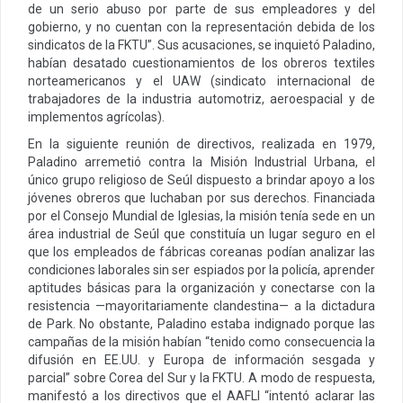
de un serio abuso por parte de sus empleadores y del
gobierno, y no cuentan con la representación debida de los
sindicatos de la FKTU”. Sus acusaciones, se inquietó Paladino,
habían desatado cuestionamientos de los obreros textiles
norteamericanos y el UAW (sindicato internacional de
trabajadores de la industria automotriz, aeroespacial y de
implementos agrícolas).
En la siguiente reunión de directivos, realizada en 1979,
Paladino arremetió contra la Misión Industrial Urbana, el
único grupo religioso de Seúl dispuesto a brindar apoyo a los
jóvenes obreros que luchaban por sus derechos. Financiada
por el Consejo Mundial de Iglesias, la misión tenía sede en un
área industrial de Seúl que constituía un lugar seguro en el
que los empleados de fábricas coreanas podían analizar las
condiciones laborales sin ser espiados por la policía, aprender
aptitudes básicas para la organización y conectarse con la
resistencia —mayoritariamente clandestina— a la dictadura
de Park. No obstante, Paladino estaba indignado porque las
campañas de la misión habían “tenido como consecuencia la
difusión en EE.UU. y Europa de información sesgada y
parcial” sobre Corea del Sur y la FKTU. A modo de respuesta,
manifestó a los directivos que el AAFLI “intentó aclarar las