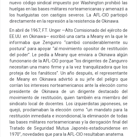
nuevo código sindical impuesto por Washington prohibió las
huelgas en las bases militares norteamericanas y amenazó a
los huelguistas con castigos severos. La AFL-CIO participó
directamente en la represión a la resistencia de Okinawa.
En abril de 1967, F.T. Unger —Alto Comisionado del ejército de
EE.UU. en Okinawa— escribió una carta a Meany en la que le
informaba que Zengunro “cambió considerablemente su
postura” para apoyar “al movimiento opositor de restitución
del poder”. Le pedía a Meany que enviara a Okinawa algún
funcionario de la AFL-CIO porque “los dirigentes de Zangunro
necesitan una mano firme y a la vez tranquilizadora que los
proteja de los fanáticos”. Un año después, el representante
de Meany en Okinawa advirtió a su jefe del peligro que
corrían los intereses norteamericanos ante la elección como
presidente de Okinawa de un dirigente destacado del
movimiento de restitución, quien también era miembro del
sindicato local de docentes. Los izquierdistas japoneses, se
quejó, proclamaban la elección como “un mandato para la
restitución inmediata e incondicional, la eliminación de todas
las bases militares norteamericanas y la derogación final del
Tratado de Seguridad Mutua Japonés-estadounidense en
1970”, novedades que para la AFL-CIO resultaban anatema.