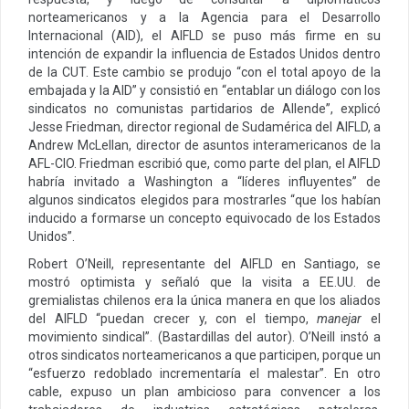
norteamericanos y a la Agencia para el Desarrollo
Internacional (AID), el AIFLD se puso más firme en su
intención de expandir la influencia de Estados Unidos dentro
de la CUT. Este cambio se produjo “con el total apoyo de la
embajada y la AID” y consistió en “entablar un diálogo con los
sindicatos no comunistas partidarios de Allende”, explicó
Jesse Friedman, director regional de Sudamérica del AIFLD, a
Andrew McLellan, director de asuntos interamericanos de la
AFL-CIO. Friedman escribió que, como parte del plan, el AIFLD
habría invitado a Washington a “líderes influyentes” de
algunos sindicatos elegidos para mostrarles “que los habían
inducido a formarse un concepto equivocado de los Estados
Unidos”.
Robert O’Neill, representante del AIFLD en Santiago, se
mostró optimista y señaló que la visita a EE.UU. de
gremialistas chilenos era la única manera en que los aliados
del AIFLD “puedan crecer y, con el tiempo,
manejar
el
movimiento sindical”. (Bastardillas del autor). O’Neill instó a
otros sindicatos norteamericanos a que participen, porque un
“esfuerzo redoblado incrementaría el malestar”. En otro
cable, expuso un plan ambicioso para convencer a los