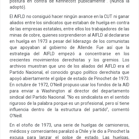
postura en contra de Kennecott públicamente”. (Nunca la
adoptó).
El AIFLD no consiguió hacer ningún avance en la CUT ni ganar
aliados entre los sindicatos que estaban de huelga en contra
de las empresas estatales, entre ellos los trabajadores de las
minas de cobre, quienes sorprendieron al AIFLD al declararse
en huelga en 1973 a pesar del liderazgo de los comunistas
que apoyaban al gobierno de Allende. Fue así que la
estrategia del AIFLD empezó a concentrarse en los
crecientes movimientos derechistas y los gremios. Los
archivos muestran que uno de los aliados del AIFLD era el
Partido Nacional, el conocido grupo político derechista que
apoyó abiertamente el golpe de estado de Pinochet de 1973.
En octubre de 1972, O’Neill propuso usar los fondos de la AID
para enviar a Washington al director del departamento
sindical del Partido Nacional. “No es sindicalista en el sentido
riguroso de la palabra porque es un profesional, pero sí tiene
influencia dentro de la estructura del partido”, comentó
O’Neill.
En el otoño de 1973, una serie de huelgas de camioneros,
médicos y comerciantes paralizó a Chile y le dio a Pinochet la
excusa para lanzar el golpe de estado. Las huelgas,