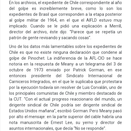
En los archivos, el expediente de Chile correspondiente al año
del golpe es increíblemente breve, como lo son los
expedientes de Brasil que corresponden a la etapa posterior
al golpe militar de 1964, en el que el AIFLD estuvo muy
implicado. Cuando se le pidió una explicación a Merrill,
director del archivo, éste dijo: “Parece que se repetía un
patrón de gente revisando y sacando cosas”.
Uno de los datos más lamentables sobre los expedientes de
Chile es que no existe ninguna declaración que condene al
golpe de Pinochet. La indiferencia de la AFL-CIO se hace
notoria en la respuesta de Meany a un telegrama del 3 de
octubre de 1973 enviado por Patrick Gorman, en ese
entonces presidente del Sindicato Internacional de
Carniceros Integrados, en el que le suplicaba que protestara
por la ejecución todavía sin resolver de Luis Corvalán, uno de
los principales comunistas de Chile y miembro destacado de
la CUT. “Con el actual progreso reaccionario del mundo, un
dirigente sindical de Chile podría ser dirigente sindical de
Estados Unidos mañana”, escribió Gorman. Pero Meany pasó
por alto el mensaje: en la parte superior del cable habría una
nota manuscrita de Ernest Lee, su yerno y director de
asuntos internacionales, que decía “No se responde”.