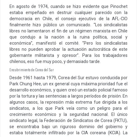
En agosto de 1974, cuando se hizo evidente que Pinochet
estaba empeñado en destruir cualquier parecido con la
democracia en Chile, el consejo ejecutivo de la AFL-CIO
finalmente hizo público un comunicado. “Los sindicalistas
libres no lamentaron el fin de un régimen marxista en Chile
que condujo a la nación a la ruina política, social y
económica”, manifestó el comité. “Pero los sindicalistas
libres no pueden aprobar la actuación autocrática de este
gobernante militarista y opresor”. Para los trabajadores
chilenos, eso fue muy poco, y demasiado tarde.
Encubrimiento de Corea del Sur
Desde 1961 hasta 1979, Corea del Sur estuvo conducida por
Park Chung Hee, un ex general cuya máxima prioridad fue el
desarrollo económico, y quien creó un estado policial famoso
por la tortura y las sentencias a largos períodos de prisión. En
algunos casos, la represión más extrema fue dirigida a los
sindicatos, a los que Park veía como un peligro para el
crecimiento económico y la seguridad nacional. El único
sindicato legal, la Federación de Sindicatos de Corea (FKTU),
se encontraba bajo un riguroso dominio del gobierno y
estaba totalmente infiltrado por la CIA coreana (KCIA). La