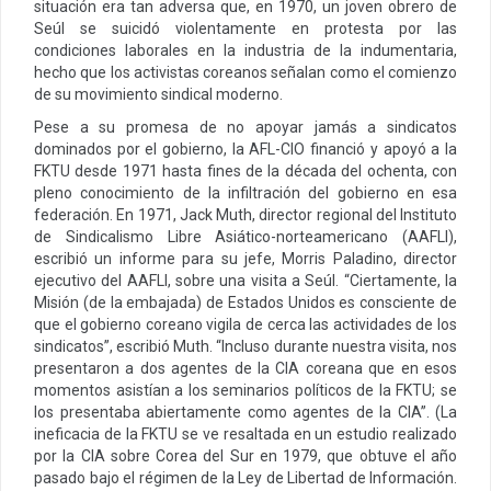
situación era tan adversa que, en 1970, un joven obrero de
Seúl se suicidó violentamente en protesta por las
condiciones laborales en la industria de la indumentaria,
hecho que los activistas coreanos señalan como el comienzo
de su movimiento sindical moderno.
Pese a su promesa de no apoyar jamás a sindicatos
dominados por el gobierno, la AFL-CIO financió y apoyó a la
FKTU desde 1971 hasta fines de la década del ochenta, con
pleno conocimiento de la infiltración del gobierno en esa
federación. En 1971, Jack Muth, director regional del Instituto
de Sindicalismo Libre Asiático-norteamericano (AAFLI),
escribió un informe para su jefe, Morris Paladino, director
ejecutivo del AAFLI, sobre una visita a Seúl. “Ciertamente, la
Misión (de la embajada) de Estados Unidos es consciente de
que el gobierno coreano vigila de cerca las actividades de los
sindicatos”, escribió Muth. “Incluso durante nuestra visita, nos
presentaron a dos agentes de la CIA coreana que en esos
momentos asistían a los seminarios políticos de la FKTU; se
los presentaba abiertamente como agentes de la CIA”. (La
ineficacia de la FKTU se ve resaltada en un estudio realizado
por la CIA sobre Corea del Sur en 1979, que obtuve el año
pasado bajo el régimen de la Ley de Libertad de Información.