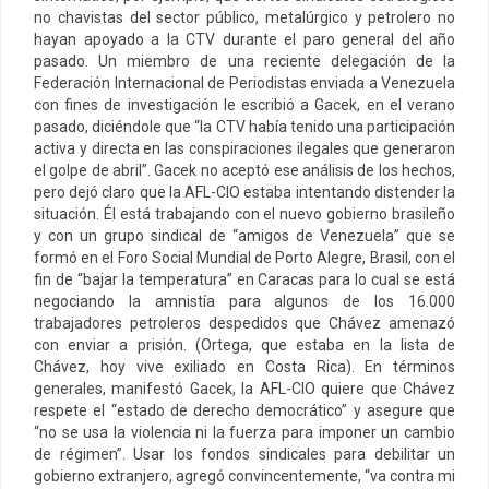
no chavistas del sector público, metalúrgico y petrolero no
hayan apoyado a la CTV durante el paro general del año
pasado. Un miembro de una reciente delegación de la
Federación Internacional de Periodistas enviada a Venezuela
con fines de investigación le escribió a Gacek, en el verano
pasado, diciéndole que “la CTV había tenido una participación
activa y directa en las conspiraciones ilegales que generaron
el golpe de abril”. Gacek no aceptó ese análisis de los hechos,
pero dejó claro que la AFL-CIO estaba intentando distender la
situación. Él está trabajando con el nuevo gobierno brasileño
y con un grupo sindical de “amigos de Venezuela” que se
formó en el Foro Social Mundial de Porto Alegre, Brasil, con el
fin de “bajar la temperatura” en Caracas para lo cual se está
negociando la amnistía para algunos de los 16.000
trabajadores petroleros despedidos que Chávez amenazó
con enviar a prisión. (Ortega, que estaba en la lista de
Chávez, hoy vive exiliado en Costa Rica). En términos
generales, manifestó Gacek, la AFL-CIO quiere que Chávez
respete el “estado de derecho democrático” y asegure que
“no se usa la violencia ni la fuerza para imponer un cambio
de régimen”. Usar los fondos sindicales para debilitar un
gobierno extranjero, agregó convincentemente, “va contra mi