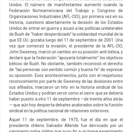
Unidos. El número de manifestantes aumentó cuando la
Federación Norteamericana del Trabajo y Congreso de
Organizaciones Industriales (AFL-CIO), por primera vez en su
historia, cuestionó abiertamente la decisión de los Estados
Unidos de entrar en guerra y acusó a las políticas unilaterales
de Bush de “haber desperdiciado” la solidaridad mundial de la
que EE.UU. gozaba luego del 11 de septiembre de 2001. Una
vez que comenzó la invasión, el presidente de la AFL-CIO,
John Sweeney, marcó un cambio en su posición anti-bélica, y
declaró que la federación “apoyaría totalmente” los objetivos
bélicos de Bush. No obstante, también reconoció el derecho
de “las personas con sentido común y buena fe” de expresar
su oposición. Esos acontecimientos, junto con el respetuoso
reconocimiento por parte de Sweeney de las divisiones entre
sus afiliados, marcaron un hito en la historia sindical de los
Estados Unidos y podrían servir como el cierre que se debería
haber puesto a otro 11 de septiembre —de treinta años atrás
— que aún hoy despierta debates acalorados sobre la función
sindical en la política nacional de relaciones exteriores.
Aquel 11 de septiembre, de 1973, fue el día en que el
presidente chileno Salvador Allende fue derrocado por un
sangriento golpe militar que puso fin a un breve experimento