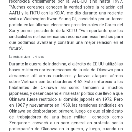
reconocida oficialmente por la AFL-CIO sino hasta 1997.
“Muchos coreanos conocen la verdad sobre la relación del
AAFLI y la FKTU con la KCIA”, me dijo durante una reciente
visita a Washington Kwon Young Gil, candidato por un tercer
partido en las últimas elecciones presidenciales de Corea del
Sur y primer presidente de la KCTU. “Es importante que los
sindicalistas norteamericanos reconozcan esos hechos para
que podamos avanzar y construir una mejor relación en el
futuro”.
La resistencia en Okinawa
Durante la guerra de Indochina, el ejército de EE.UU. utilizó las
bases militares norteamericanas de la isla de Okinawa para
almacenar allí armas nucleares y lanzar ataques aéreos
sobre Vietnam con bombarderos B-52. Esto enfureció a los
habitantes de Okinawa así como también a muchos
japoneses, y desencadenó el malestar político que llevó a que
Okinawa fuese restituido al dominio japonés en 1972. Pero
en 1967 y nuevamente en 1969, las tensiones sindicales en
Okinawa se desbordaron: primero, luego de que el sindicato
de trabajadores de una base militar —conocido como
Zengunro— convocó a un paro general en protesta por la
participación de Okinawa en la guerra, y luego, cuando un