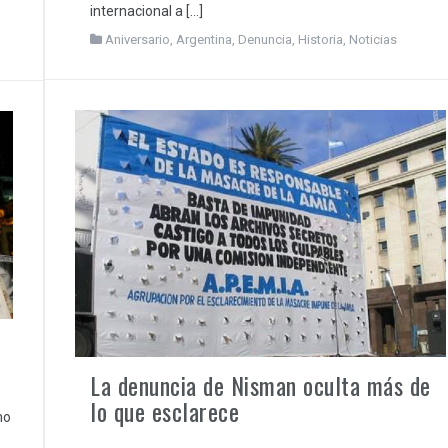
internacional a […]
Aniversario
,
Argentina
,
Denuncia
,
Historia
,
Noticias
La denuncia de Nisman oculta más de
lo que esclarece
mo