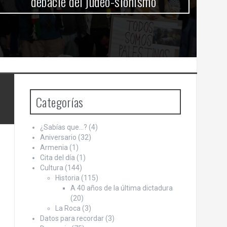
debacle del judeo-sionismo
Categorías
¿Sabías que…?
(4)
Aniversario
(32)
Armenia
(1)
Cita del día
(1)
Cultura
(144)
Historia
(115)
A 40 años de la última dictadura
(20)
La Roca
(3)
Datos para recordar
(3)