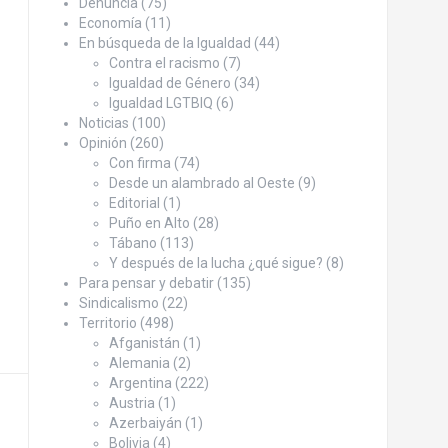
Denuncia
(75)
Economía
(11)
En búsqueda de la Igualdad
(44)
Contra el racismo
(7)
Igualdad de Género
(34)
Igualdad LGTBIQ
(6)
Noticias
(100)
Opinión
(260)
Con firma
(74)
Desde un alambrado al Oeste
(9)
Editorial
(1)
Puño en Alto
(28)
Tábano
(113)
Y después de la lucha ¿qué sigue?
(8)
Para pensar y debatir
(135)
Sindicalismo
(22)
Territorio
(498)
Afganistán
(1)
Alemania
(2)
Argentina
(222)
Austria
(1)
Azerbaiyán
(1)
Bolivia
(4)