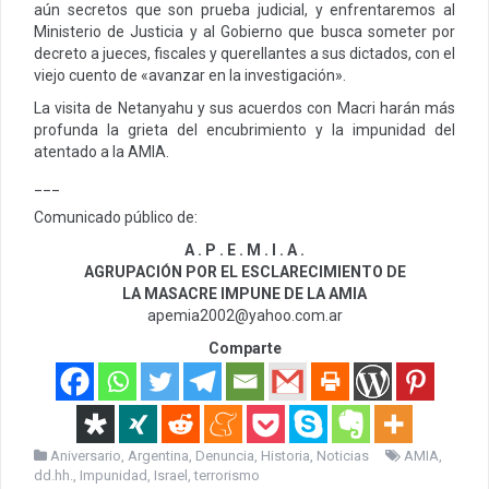
aún secretos que son prueba judicial, y enfrentaremos al
Ministerio de Justicia y al Gobierno que busca someter por
decreto a jueces, fiscales y querellantes a sus dictados, con el
viejo cuento de «avanzar en la investigación».
La visita de Netanyahu y sus acuerdos con Macri harán más
profunda la grieta del encubrimiento y la impunidad del
atentado a la AMIA.
___
Comunicado público de:
A . P . E . M . I . A .
AGRUPACIÓN POR EL ESCLARECIMIENTO DE
LA MASACRE IMPUNE DE LA AMIA
apemia2002@yahoo.com.ar
Comparte
Aniversario
,
Argentina
,
Denuncia
,
Historia
,
Noticias
AMIA
,
dd.hh.
,
Impunidad
,
Israel
,
terrorismo