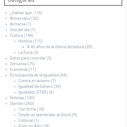
¿Sabías que…?
(4)
Aniversario
(32)
Armenia
(1)
Cita del día
(1)
Cultura
(144)
Historia
(115)
A 40 años de la última dictadura
(20)
La Roca
(3)
Datos para recordar
(3)
Denuncia
(75)
Economía
(11)
En búsqueda de la Igualdad
(44)
Contra el racismo
(7)
Igualdad de Género
(34)
Igualdad LGTBIQ
(6)
Noticias
(100)
Opinión
(260)
Con firma
(74)
Desde un alambrado al Oeste
(9)
Editorial
(1)
Puño en Alto
(28)