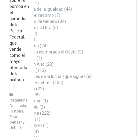
sobre la
Economía
(11)
bomba en
En búsqueda de la Igualdad
(44)
el
Contra el racismo
(7)
comedor
Igualdad de Género
(34)
de la
Igualdad LGTBIQ
(6)
Policía
Noticias
(100)
Federal,
Opinión
(260)
que
Con firma
(74)
vende
Desde un alambrado al Oeste
(9)
como el
Editorial
(1)
mayor
Puño en Alto
(28)
atentado
Tábano
(113)
de la
Y después de la lucha ¿qué sigue?
(8)
historia
Para pensar y debatir
(135)
[…]
Sindicalismo
(22)
Territorio
(498)
Argentina
,
Afganistán
(1)
Denuncia
,
Alemania
(2)
Historia
,
Argentina
(222)
Para
Austria
(1)
pensar y
Azerbaiyán
(1)
debatir
Bolivia
(4)