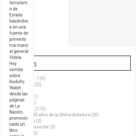
terrorism
o de
Estado
basándos
e en una
fuente de
primerísi
ma mano:
el general
Videla.
Categorías
Hoy
vomita
sobre
¿Sabías que…?
(4)
Rodolfo
Aniversario
(32)
Walsh
Armenia
(1)
desde las
Cita del día
(1)
páginas
Cultura
(144)
de La
Historia
(115)
Nación,
A 40 años de la última dictadura
(20)
promocio
La Roca
(3)
nado un
Datos para recordar
(3)
libro
Denuncia
(75)