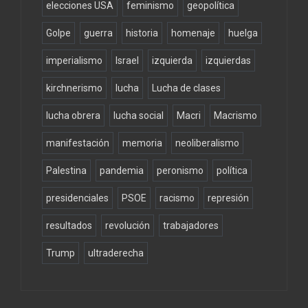
elecciones USA
feminismo
geopolítica
Golpe
guerra
historia
homenaje
huelga
imperialismo
Israel
izquierda
izquierdas
kirchnerismo
lucha
Lucha de clases
lucha obrera
lucha social
Macri
Macrismo
manifestación
memoria
neoliberalismo
Palestina
pandemia
peronismo
política
presidenciales
PSOE
racismo
represión
resultados
revolución
trabajadores
Trump
ultraderecha