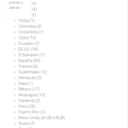
pensar y
Bolivia
(4)
debatir
Brasil
(14)
Chile
(12)
China
(1)
Colombia
(3)
Costa Rica
(1)
Cuba
(12)
Ecuador
(1)
EE.UU.
(54)
El Salvador
(1)
España
(54)
Francia
(6)
Guatemala
(12)
Honduras
(3)
Italia
(1)
México
(17)
Nicaragua
(13)
Panamá
(2)
Perú
(36)
Puerto Rico
(1)
Reino Unido de GB e IN
(8)
Rusia
(7)