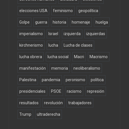
elecciones USA
feminismo
geopolítica
Golpe
guerra
historia
homenaje
huelga
imperialismo
Israel
izquierda
izquierdas
kirchnerismo
lucha
Lucha de clases
lucha obrera
lucha social
Macri
Macrismo
manifestación
memoria
neoliberalismo
Palestina
pandemia
peronismo
política
presidenciales
PSOE
racismo
represión
resultados
revolución
trabajadores
Trump
ultraderecha