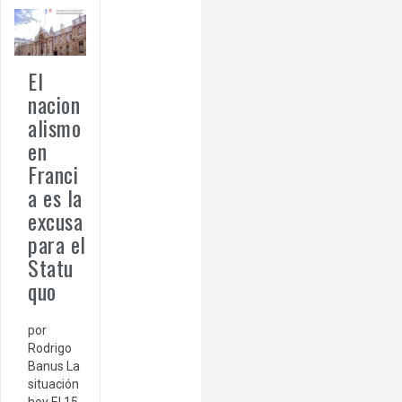
El
nacion
alismo
en
Franci
a es la
excusa
para el
Statu
quo
por
Rodrigo
Banus La
situación
hoy El 15