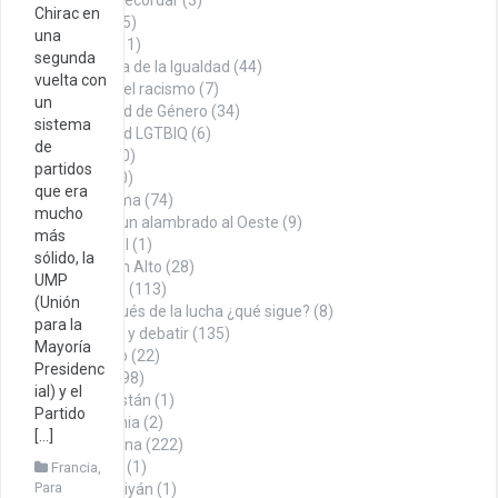
Chirac en
Denuncia
(75)
una
Economía
(11)
segunda
En búsqueda de la Igualdad
(44)
vuelta con
Contra el racismo
(7)
un
Igualdad de Género
(34)
sistema
Igualdad LGTBIQ
(6)
de
Noticias
(100)
partidos
Opinión
(260)
que era
Con firma
(74)
mucho
Desde un alambrado al Oeste
(9)
más
Editorial
(1)
sólido, la
Puño en Alto
(28)
UMP
Tábano
(113)
(Unión
Y después de la lucha ¿qué sigue?
(8)
para la
Para pensar y debatir
(135)
Mayoría
Sindicalismo
(22)
Presidenc
Territorio
(498)
ial) y el
Afganistán
(1)
Partido
Alemania
(2)
[…]
Argentina
(222)
Austria
(1)
Francia
,
Para
Azerbaiyán
(1)