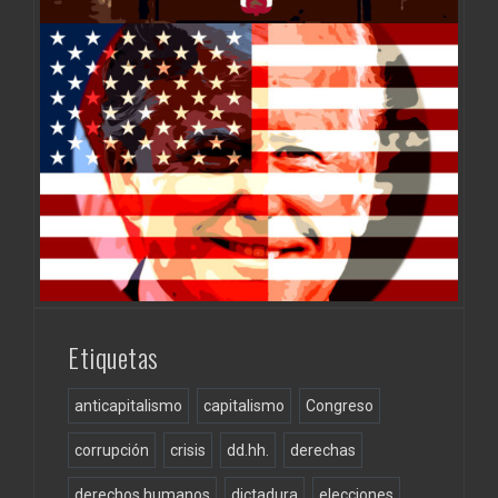
Etiquetas
anticapitalismo
capitalismo
Congreso
corrupción
crisis
dd.hh.
derechas
derechos humanos
dictadura
elecciones