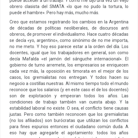
puede acceder a un trabajo. Y como me dijo una vez un viejo
obrero clasista del SMATA «lo que no pudo la tortura, lo
puede el hambre». Pero hay más, mucho más.
Creo que estamos registrando los cambios en la Argentina
de décadas de políticas neoliberales, de discursos anti
obreros, de promover el individualismo. Hace cuatro décadas
se decía «yo, argentino», como sinónimo de no me importa,
no me meto. Y hoy eso parece estar a la orden del día. Los
docentes, igual que los trabajadores en general, son como
decía Mafalda «el jamón del sánguche internacional». El
gobierno de turno arremete, los empresarios se enriquecen
cada vez más, la oposición es timorata en el mejor de los
casos, los gremialistas nos entregan. Y todos hacen su
negocio a costillas nuestras. Al mismo tiempo todo el mundo
reconoce que los salarios (y en este caso el de los docentes)
son de explotación y empeoran todos los años. Las
condiciones de trabajo también van cuesta abajo. Y la
estabilidad laboral no existe. O sea, el conflicto tiene causas
justas. Pero como también reconocen que los gremialistas
(no los afiliados) son burócratas que utilizan los conflictos
para fines espurios entonces el ciudadano común duda. A
eso hay que agregarle el agotamiento: todos los años