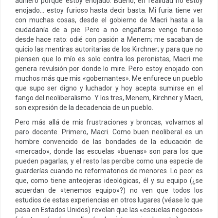
adhiero porque estoy enojado. Bueno, en realidad no estoy
enojado… estoy furioso hasta decir basta. Mi furia tiene ver
con muchas cosas, desde el gobierno de Macri hasta a la
ciudadanía de a pie. Pero a no engañarse vengo furioso
desde hace rato: odié con pasión a Menem; me sacaban de
quicio las mentiras autoritarias de los Kirchner; y para que no
piensen que lo mío es solo contra los peronistas, Macri me
genera revulsión por donde lo mire. Pero estoy enojado con
muchos más que mis «gobernantes». Me enfurece un pueblo
que supo ser digno y luchador y hoy acepta sumirse en el
fango del neoliberalismo. Y los tres, Menem, Kirchner y Macri,
son expresión de la decadencia de un pueblo.
Pero más allá de mis frustraciones y broncas, volvamos al
paro docente. Primero, Macri. Como buen neoliberal es un
hombre convencido de las bondades de la educación de
«mercado», donde las escuelas «buenas» son para los que
pueden pagarlas, y el resto las percibe como una especie de
guarderías cuando no reformatorios de menores. Lo peor es
que, como tiene anteojeras ideológicas, él y su equipo (¿se
acuerdan de «tenemos equipo»?) no ven que todos los
estudios de estas experiencias en otros lugares (véase lo que
pasa en Estados Unidos) revelan que las «escuelas negocios»