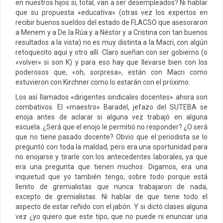
en nuestros hijos si, total, van a ser desempleados? Ni hablar
que su propuesta «educativa» (otras vez los expertos en
recibir buenos sueldos del estado de FLACSO que asesoraron
a Menem y a De la Rúa y a Néstor y a Cristina con tan buenos
resultados a la vista) no es muy distinta a la Macri, con algún
retoquecito aquí y otro allí. Claro sueñan con ser gobierno (o
«volver» si son K) y para eso hay que llevarse bien con los
poderosos que, «oh, sorpresa», están con Macri como
estuvieron con Kirchner como lo estarán con el próximo.
Los así llamados «dirigentes sindicales docentes» ahora son
combativos. El «maestro» Baradel, jefazo del SUTEBA se
enoja antes de aclarar si alguna vez trabajó en alguna
escuela. ¿Será que el enojo le permitió no responder? ¿O será
que no tiene pasado docente? Obvio que el periodista se lo
preguntó con toda la maldad, pero era una oportunidad para
no enojarse y tirarle con los antecedentes laborales, ya que
era una pregunta que tienen muchos. Digamos, era una
inquietud que yo también tengo, sobre todo porque está
llenito de gremialistas que nunca trabajaron de nada,
excepto de gremialistas. Ni hablar de que tiene todo el
aspecto de estar reñido con el jabón. Y si dictó clases alguna
vez ¿yo quiero que este tipo, que no puede ni enunciar una