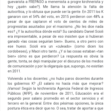
guevarista a FREPASO a menemista a progre kirchnerista y
hoy ¿quién sabe?). Me llama la atención la falta de
autocrítica, y lo obtusa que puede ser la gente. En 2011 los K
ganaron con el 54% del voto, en 2015 perdieron con 48% a
pesar de que captaron el voto de cientos de miles de
progresistas asustados por el macrismo. ¿No les dice nada
eso? ¿Y la autocrítica dónde está? Su candidato Daniel Scioli
era impresentable, a pesar de eso insisten que si hubieran
ganado «las cosas seguirían bien». Bueno, a otro perro con
ese hueso. Scioli era un «culeado» (como dicen los
cordobeses), y Macri otro tanto. ¿Y si las cosas estaban «tan
bien» cómo es que perdieron? La respuesta es obvia: la
gente, tonta, se dejó manipular por el discurso de los medios
de comunicación y por la oligarquía que, supongo, no existían
en 2011.
Volviendo a los docentes: ¿no hubo paros docentes durante
los gobiernos K? ¿El salario no hacía más que mejorar?
¡Vamos! Según la kirchnerista Agencia Federal de Ingresos
Públicos (AFIP), de noviembre de 2011, Educación era el
segundo peor salario promedio en el sector servicios y el
tercero en la general. Entre dos pésimas opciones, la única
postura ética era decir que no. O sea, tratar de aportar a que