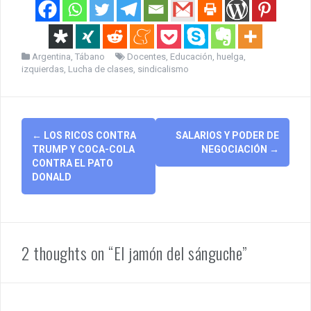
Argentina
,
Tábano
Docentes
,
Educación
,
huelga
,
izquierdas
,
Lucha de clases
,
sindicalismo
Post
←
LOS RICOS CONTRA
SALARIOS Y PODER DE
navigation
TRUMP Y COCA-COLA
NEGOCIACIÓN
→
CONTRA EL PATO
DONALD
2 thoughts on “El jamón del sánguche”