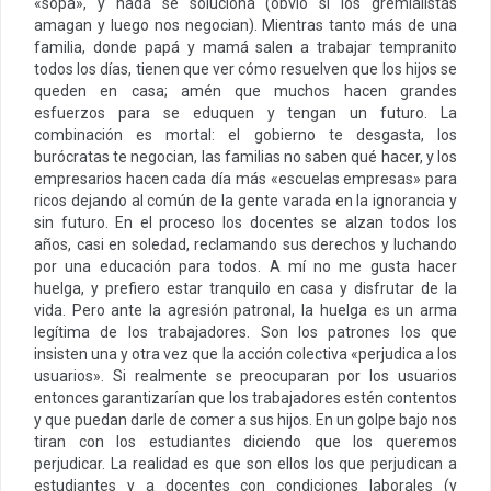
«sopa», y nada se soluciona (obvio si los gremialistas
amagan y luego nos negocian). Mientras tanto más de una
familia, donde papá y mamá salen a trabajar tempranito
todos los días, tienen que ver cómo resuelven que los hijos se
queden en casa; amén que muchos hacen grandes
esfuerzos para se eduquen y tengan un futuro. La
combinación es mortal: el gobierno te desgasta, los
burócratas te negocian, las familias no saben qué hacer, y los
empresarios hacen cada día más «escuelas empresas» para
ricos dejando al común de la gente varada en la ignorancia y
sin futuro. En el proceso los docentes se alzan todos los
años, casi en soledad, reclamando sus derechos y luchando
por una educación para todos. A mí no me gusta hacer
huelga, y prefiero estar tranquilo en casa y disfrutar de la
vida. Pero ante la agresión patronal, la huelga es un arma
legítima de los trabajadores. Son los patrones los que
insisten una y otra vez que la acción colectiva «perjudica a los
usuarios». Si realmente se preocuparan por los usuarios
entonces garantizarían que los trabajadores estén contentos
y que puedan darle de comer a sus hijos. En un golpe bajo nos
tiran con los estudiantes diciendo que los queremos
perjudicar. La realidad es que son ellos los que perjudican a
estudiantes y a docentes con condiciones laborales (y