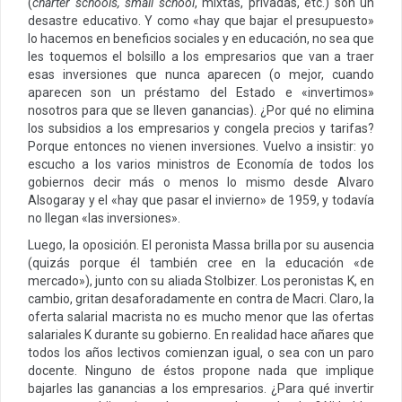
(
charter schools, small school
, mixtas, privadas, etc.) son un
desastre educativo. Y como «hay que bajar el presupuesto»
lo hacemos en beneficios sociales y en educación, no sea que
les toquemos el bolsillo a los empresarios que van a traer
esas inversiones que nunca aparecen (o mejor, cuando
aparecen son un préstamo del Estado e «invertimos»
nosotros para que se lleven ganancias). ¿Por qué no elimina
los subsidios a los empresarios y congela precios y tarifas?
Porque entonces no vienen inversiones. Vuelvo a insistir: yo
escucho a los varios ministros de Economía de todos los
gobiernos decir más o menos lo mismo desde Alvaro
Alsogaray y el «hay que pasar el invierno» de 1959, y todavía
no llegan «las inversiones».
Luego, la oposición. El peronista Massa brilla por su ausencia
(quizás porque él también cree en la educación «de
mercado»), junto con su aliada Stolbizer. Los peronistas K, en
cambio, gritan desaforadamente en contra de Macri. Claro, la
oferta salarial macrista no es mucho menor que las ofertas
salariales K durante su gobierno. En realidad hace añares que
todos los años lectivos comienzan igual, o sea con un paro
docente. Ninguno de éstos propone nada que implique
bajarles las ganancias a los empresarios. ¿Para qué invertir