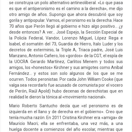
se construya un polo alternativo antineoliberal. «Lo que pasa
es que el antiperonismo es el camino a la derecha», me dijo
otro amigo de años. Supongo que ahora descubrió que soy
gorila y antipopular. Vamos, el peronismo es la derecha. Hace
70 años que Perón llegó al gobierno e hizo algo positivo… ¿y
desde entonces? A ver… José Espejo, la Sección Especial de
la Policía Federal, Vandor, Lorenzo Miguel, López Rega e
Isabel, el somatén del 73, Guardia de Hierro, Italo Luder y los
decretos de exterminio, la Triple A, Triaca padre, José Luis
Manzano, Antonio Cafiero, los «gordos» de la CGT, el espía de
la UOCRA Gerardo Martínez, Carlitos Menem y todos sus
amigos, los «honestos» Kirchner y sus amigotes como Aníbal
Fernández… y estos son solo algunos de los que se me
ocurren. Todos peronistas. Por cada John William Cooke (que
valga sea recordarlo fue acusado de comunista por el vocero
de Perón, Raúl Apold) hubo decenas de derechistas que en
realidad le dieron la tónica al «movimiento nacional».
Mario Roberto Santucho decía que «el peronismo es de
izquierda en el llano y de derecha en el gobierno». Creo que
tenía mucha razón. En 2011 Cristina Kirchner era «amiga» de
Mauricio Macri; ella se enfrentaba, una vez más, a una
huelga docente a comienzos del año escolar, mientras que