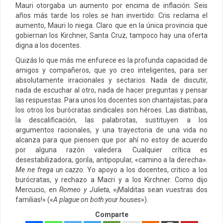
Mauri otorgaba un aumento por encima de inflación. Seis
años más tarde los roles se han invertido: Cris reclama el
aumento, Mauri lo niega. Claro que en la única provincia que
gobiernan los Kirchner, Santa Cruz, tampoco hay una oferta
digna a los docentes.
Quizás lo que más me enfurece es la profunda capacidad de
amigos y compañeros, que yo creo inteligentes, para ser
absolutamente irracionales y sectarios. Nada de discutir,
nada de escuchar al otro, nada de hacer preguntas y pensar
las respuestas. Para unos los docentes son chantajistas; para
los otros los burócratas sindicales son héroes. Las diatribas,
la descalificación, las palabrotas, sustituyen a los
argumentos racionales, y una trayectoria de una vida no
alcanza para que piensen que por ahí no estoy de acuerdo
por alguna razón valedera. Cualquier crítica es
desestabilizadora, gorila, antipopular, «camino a la derecha».
Me ne frega un cazzo
. Yo apoyo a los docentes, critico a los
burócratas, y rechazo a Macri y a los Kirchner. Como dijo
Mercucio, en
Romeo y Julieta
, «¡Malditas sean vuestras dos
familias!» («
A plague on both your houses
»).
Comparte