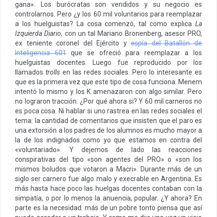
gana». Los burócratas son vendidos y su negocio es
controlarnos. Pero ¿y los 60 mil voluntarios para reemplazar
a los huelguistas? La cosa comenzó, tal como explica
La
Izquierda Diario
, con un tal Mariano Bronenberg, asesor PRO,
ex teniente coronel del Ejército y
espía del Batallón de
Inteligencia 601
que se ofreció para reemplazar a los
huelguistas docentes. Luego fue reproducido por los
llamados
trolls
en las redes sociales. Pero lo interesante es
que es la primera vez que este tipo de cosa funciona. Menem
intentó lo mismo y los K amenazaron con algo similar. Pero
no lograron tracción. ¿Por qué ahora si? Y 60 mil carneros no
es poca cosa. Ni hablar si uno rastrea en las redes sociales el
tema: la cantidad de comentarios que insisten que el paro es
una extorsión a los padres de los alumnos es mucho mayor a
la de los indignados como yo que estamos en contra del
«voluntariado». Y dejemos de lado las reacciones
conspirativas del tipo «son agentes del PRO» o «son los
mismos boludos que votaron a Macri». Durante más de un
siglo ser carnero fue algo malo y execrable en Argentina. Es
más hasta hace poco las huelgas docentes contaban con la
simpatía, o por lo menos la anuencia, popular. ¿Y ahora? En
parte es la necesidad: más de un pobre tonto piensa que así