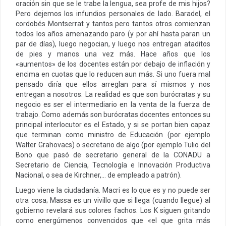
oración sin que se le trabe la lengua, sea profe de mis hijos?
Pero dejemos los infundios personales de lado. Baradel, el
cordobés Montserrat y tantos pero tantos otros comienzan
todos los años amenazando paro (y por ahí hasta paran un
par de días), luego negocian, y luego nos entregan ataditos
de pies y manos una vez más. Hace años que los
«aumentos» de los docentes están por debajo de inflación y
encima en cuotas que lo reducen aun más. Si uno fuera mal
pensado diría que ellos arreglan para sí mismos y nos
entregan a nosotros. La realidad es que son burócratas y su
negocio es ser el intermediario en la venta de la fuerza de
trabajo. Como además son burócratas docentes entonces su
principal interlocutor es el Estado, y si se portan bien capaz
que terminan como ministro de Educación (por ejemplo
Walter Grahovacs) o secretario de algo (por ejemplo Tulio del
Bono que pasó de secretario general de la CONADU a
Secretario de Ciencia, Tecnología e Innovación Productiva
Nacional, o sea de Kirchner,… de empleado a patrón).
Luego viene la ciudadanía. Macri es lo que es y no puede ser
otra cosa; Massa es un vivillo que si llega (cuando llegue) al
gobierno revelará sus colores fachos. Los K siguen gritando
como energúmenos convencidos que «el que grita más