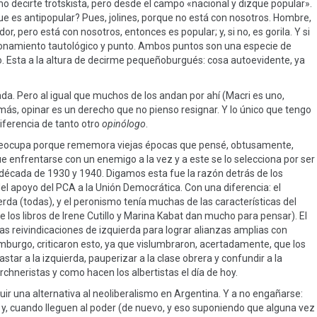
o decirte trotskista, pero desde el campo «nacional y dizque popular».
ue es antipopular? Pues, jolines, porque no está con nosotros. Hombre,
dor, pero está con nosotros, entonces es popular; y, si no, es gorila. Y si
azonamiento tautológico y punto. Ambos puntos son una especie de
. Esta a la altura de decirme pequeñoburgués: cosa autoevidente, ya
ada. Pero al igual que muchos de los andan por ahí (Macri es uno,
 más, opinar es un derecho que no pienso resignar. Y lo único que tengo
iferencia de tanto otro
opinólogo
.
 preocupa porque rememora viejas épocas que pensé, obtusamente,
e enfrentarse con un enemigo a la vez y a este se lo selecciona por ser
la década de 1930 y 1940. Digamos esta fue la razón detrás de los
del apoyo del PCA a la Unión Democrática. Con una diferencia: el
rda (todas), y el peronismo tenía muchas de las características del
e los libros de Irene Cutillo y Marina Kabat dan mucho para pensar). El
as reivindicaciones de izquierda para lograr alianzas amplias con
mburgo, criticaron esto, ya que vislumbraron, acertadamente, que los
star a la izquierda, pauperizar a la clase obrera y confundir a la
hneristas y como hacen los albertistas el día de hoy.
uir una alternativa al neoliberalismo en Argentina. Y a no engañarse:
y, cuando lleguen al poder (de nuevo, y eso suponiendo que alguna vez