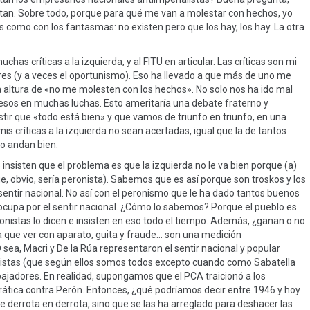
stan. Sobre todo, porque para qué me van a molestar con hechos, yo
 como con los fantasmas: no existen pero que los hay, los hay. La otra
s críticas a la izquierda, y al FITU en articular. Las críticas son mi
rores (y a veces el oportunismo). Eso ha llevado a que más de uno me
 la altura de «no me molesten con los hechos». No solo nos ha ido mal
esos en muchas luchas. Esto ameritaría una debate fraterno y
istir que «todo está bien» y que vamos de triunfo en triunfo, en una
 críticas a la izquierda no sean acertadas, igual que la de tantos
no andan bien.
insisten que el problema es que la izquierda no le va bien porque (a)
ue, obvio, sería peronista). Sabemos que es así porque son troskos y los
l sentir nacional. No así con el peronismo que le ha dado tantos buenos
eocupa por el sentir nacional. ¿Cómo lo sabemos? Porque el pueblo es
istas lo dicen e insisten en eso todo el tiempo. Además, ¿ganan o no
a que ver con aparato, guita y fraude… son una medición
sea, Macri y De la Rúa representaron el sentir nacional y popular
nistas (que según ellos somos todos excepto cuando como Sabatella
jadores. En realidad, supongamos que el PCA traicionó a los
ática contra Perón. Entonces, ¿qué podríamos decir entre 1946 y hoy
e derrota en derrota, sino que se las ha arreglado para deshacer las