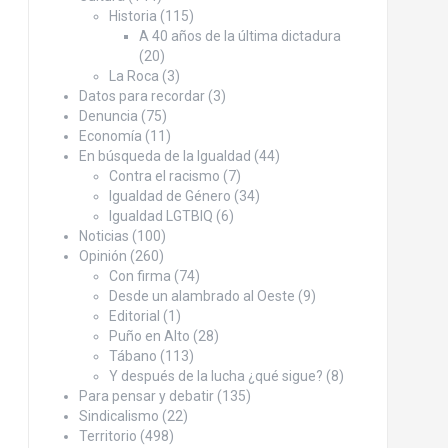
Historia
(115)
A 40 años de la última dictadura
(20)
La Roca
(3)
Datos para recordar
(3)
Denuncia
(75)
Economía
(11)
En búsqueda de la Igualdad
(44)
Contra el racismo
(7)
Igualdad de Género
(34)
Igualdad LGTBIQ
(6)
Noticias
(100)
Opinión
(260)
Con firma
(74)
Desde un alambrado al Oeste
(9)
Editorial
(1)
Puño en Alto
(28)
Tábano
(113)
Y después de la lucha ¿qué sigue?
(8)
Para pensar y debatir
(135)
Sindicalismo
(22)
Territorio
(498)