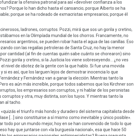
rofundizar la ofensiva patronal para así «devolver confianza a los
os? Porque lo han dicho hasta el cansancio; porque Alberto se ha
fiable; porque se ha rodeado de exmacristas empresarios; porque él
nerosos, ladrones, corruptos. Pozzi, mirá que sos un gorila y cretino,
estábamos en la Olimpíada mundial de los chorros. Francamente, no
arios argentinos, se pueden robar hasta el agua de las canillas. Eso
ezando con las regalías petroleras de Santa Cruz, no hay la menor
or cantidad (al fin de cuentas quién sabe cuánto se chorearon) sino
 Pozzi gorila y cretino, si la Justicia los viene sobreseyendo… ¿no ves
l nivel de idiotez de la gente con la que hablo. Si fue una movida
 y si es así, que los larguen lejos de demostrar inocencia lo que
Fernández y Fernández van a ganar la elección. Mientras tanto la
o. Pero es aún más increíble, porque todos sabemos que los Kirchner son
corruptos, los empresarios son corruptos, y ni hablar de los peronistas
orruptos y otra, muy distinta, son los tuyos. Y mientras tanto la
an al tacho.
«quizás el triunfo más hondo y duradero del sistema capitalista desde
lase […] sino constituirse a sí mismo como inevitable y único posible».
gar todo por un mundo mejor, hoy en se han convencido de todo lo que
so hay que juntarse con «la burguesía nacional», esa que hace 50
stán los empresarios nacionales antiimperialistas? Buena pregunta,