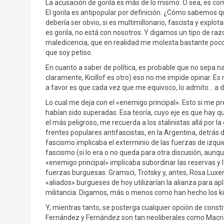
La acusación de gorila es más de lo mismo. O sea, es com
El gorila es antipopular por definición. ¿Cómo sabemos q
debería ser obvio, si es multimillonario, fascista y explota
es gorila, no está con nosotros. Y digamos un tipo de r
maledicencia, que en realidad me molesta bastante poco
que soy petiso.
En cuanto a saber de política, es probable que no sepa n
claramente, Kicillof es otro) eso no me impide opinar. Es
a favor es que cada vez que me equivoco, lo admito… a d
Lo cual me deja con el «enemigo principal». Esto si me
habían sido superadas. Esa teoría, cuyo eje es que hay qu
el más peligroso, me recuerda a los stalinistas allá por 
frentes populares antifascistas, en la Argentina, detrás 
fascismo implicaba el exterminio de las fuerzas de izquie
fascismo (si lo era o no queda para otra discusión, aunqu
«enemigo principal» implicaba subordinar las reservas y l
fuerzas burguesas. Gramsci, Trotsky y, antes, Rosa Luxe
«aliados» burgueses de hoy utilizarían la alianza para apla
militancia. Digamos, más o menos como han hecho los kirc
Y, mientras tanto, se posterga cualquier opción de constr
Fernández y Fernández son tan neoliberales como Macri 