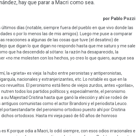
rnández, hay que parar a Macri como sea.
por Pablo Pozzi
 últimos días (notable, siempre fuera del pueblo en que vivo donde las
udades o por lo menos las de mis amigos). Luego me puse a comparar
las reacciones a algunas de las cosas que tuve (el desatino) de
, dejo que digan lo que digan no respondo hasta que me saturo y me sale
 como que ha descendido al sótano: la razón ha desaparecido, la
e ser «no me molesten con los hechos, yo creo lo que quiero, aunque sea
í, la «grieta» es vieja: la hubo entre peronistas y antiperonistas,
ligarquía, nacionales y extranjerizantes, etc. Lo notable es que en la
co revueltos. El peronismo está lleno de viejos zurdos, antes «gorilas»,
nutren todos los partidos políticos y, especialmente, el peronismo.
l a su Majestad Cristina hasta que ganó la elección y ahí se rodeó de
s antiguos comunistas como el actor Brandoni y el periodista Leuco.
el portaestandarte del peronismo ortodoxo puesto ahí por Cristina
 dichos ortodoxos. Hasta mi vieja pasó de 60 años de honroso
a es K porque odia a Macri, lo odió siempre, con esos odios irracionales e