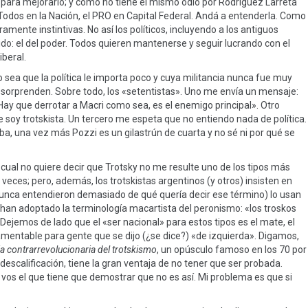
 para mejorarlo; y como no tiene el mismo odio por Rodríguez Larreta
e Todos en la Nación, el PRO en Capital Federal. Andá a entenderla. Como
mente instintivas. No así los políticos, incluyendo a los antiguos
ido: el del poder. Todos quieren mantenerse y seguir lucrando con el
iberal.
o sea que la política le importa poco y cuya militancia nunca fue muy
sorprenden. Sobre todo, los «setentistas». Uno me envía un mensaje:
Hay que derrotar a Macri como sea, es el enemigo principal». Otro
 soy trotskista. Un tercero me espeta que no entiendo nada de política.
ba, una vez más Pozzi es un gilastrún de cuarta y no sé ni por qué se
lo cual no quiere decir que Trotsky no me resulte uno de los tipos más
 veces; pero, además, los trotskistas argentinos (y otros) insisten en
unca entendieron demasiado de qué quería decir ese término) lo usan
 han adoptado la terminología macartista del peronismo: «los troskos
 Dejemos de lado que el «ser nacional» para estos tipos es el mate, el
lamentable para gente que se dijo (¿se dice?) «de izquierda». Digamos,
a contrarrevolucionaria del trotskismo
, un opúsculo famoso en los 70 por
descalificación, tiene la gran ventaja de no tener que ser probada.
 vos el que tiene que demostrar que no es así. Mi problema es que si