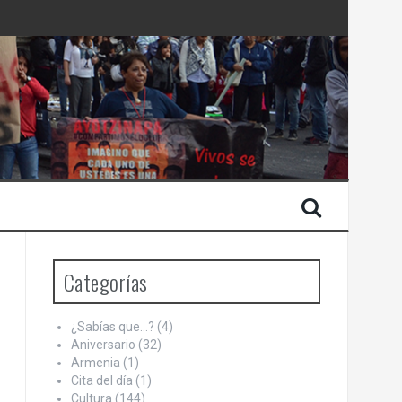
 Estado de Israel
Categorías
¿Sabías que…?
(4)
Aniversario
(32)
Armenia
(1)
Cita del día
(1)
Cultura
(144)