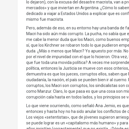
lo dejaron), con la excusa del desastre macrista, van a p
mercados» y que inviertan en Argentina. ¿Cómo lo sabem
dedicado a viajar a Estados Unidos a explicar que es con
mismo fue macrista.
Pero, además de eso, en su entorno hay una banda de faci
Macri ha sido aún más corrupto. La pucha, no sabía que 
me cabe la menor duda que los Macri, como buenos empres
sí, que los Kirchner se robaron todo lo que pudieron emp
duda. ¿Más o menos que Macri? Yo apuesto por más. No p
por el nivel de impunidad con el que lo hicieron. Otra vez,
que fue toda una movida política? A veces me sorprende e
política, entonces la Justicia se mueve con esos criterios,
demuestra es que los jueces, corruptos ellos, saben que 
ciudadanía, la nación, el país se pueden bien ir al cuern
corruptos, los Macri son corruptos, los sindicalistas son 
como Manzur. Claro, lo que pasa es que una cosa son mis c
corrupción cala hasta en todos lados, y los principios se v
Lo que viene ocurriendo, como señaló Ana Jemio, es que 
entonces y hasta hoy no ha sido anular los conflictos de c
Los viejos «setentistas», que de jóvenes supieron arries
se puede lograr es un «capitalismo más humano» y para e
años insistían (correctamente) que no existía. ¿Dónde e