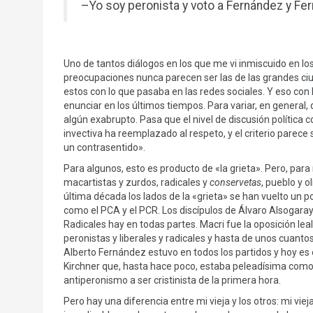
–Yo soy peronista y voto a Fernández y Fe
Uno de tantos diálogos en los que me vi inmiscuido en los
preocupaciones nunca parecen ser las de las grandes ci
estos con lo que pasaba en las redes sociales. Y eso con 
enunciar en los últimos tiempos. Para variar, en general
algún exabrupto. Pasa que el nivel de discusión política
invectiva ha reemplazado al respeto, y el criterio parec
un contrasentido».
Para algunos, esto es producto de «la grieta». Pero, para m
macartistas y zurdos, radicales y
conservetas
, pueblo y o
última década los lados de la «grieta» se han vuelto un po
como el PCA y el PCR. Los discípulos de Álvaro Alsogaray 
Radicales hay en todas partes. Macri fue la oposición lea
peronistas y liberales y radicales y hasta de unos cuanto
Alberto Fernández estuvo en todos los partidos y hoy es 
Kirchner que, hasta hace poco, estaba peleadísima como
antiperonismo a ser cristinista de la primera hora.
Pero hay una diferencia entre mi vieja y los otros: mi viej