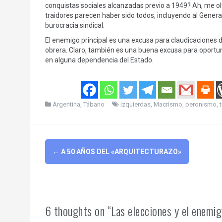
conquistas sociales alcanzadas previo a 1949? Ah, me olv
traidores parecen haber sido todos, incluyendo al General q
burocracia sindical.
El enemigo principal es una excusa para claudicaciones d
obrera. Claro, también es una buena excusa para oportun
en alguna dependencia del Estado.
Argentina
,
Tábano
izquierdas
,
Macrismo
,
peronismo
,
Post
←
A 50 AÑOS DEL «ARQUITECTURAZO»
navigation
6 thoughts on “Las elecciones y el enemig