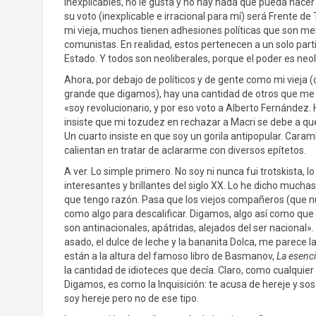
inexplicables, no le gusta y no hay nada que pueda hacer
su voto (inexplicable e irracional para mí) será Frente d
mi vieja, muchos tienen adhesiones políticas que son mera
comunistas. En realidad, estos pertenecen a un solo part
Estado. Y todos son neoliberales, porque el poder es neol
Ahora, por debajo de políticos y de gente como mi vieja (
grande que digamos), hay una cantidad de otros que me 
«soy revolucionario, y por eso voto a Alberto Fernández. 
insiste que mi tozudez en rechazar a Macri se debe a que
Un cuarto insiste en que soy un gorila antipopular. Caram
calientan en tratar de aclararme con diversos epítetos.
A ver. Lo simple primero. No soy ni nunca fui trotskista, 
interesantes y brillantes del siglo XX. Lo he dicho muchas
que tengo razón. Pasa que los viejos compañeros (que n
como algo para descalificar. Digamos, algo así como que
son antinacionales, apátridas, alejados del ser nacional».
asado, el dulce de leche y la bananita Dolca, me parece 
están a la altura del famoso libro de Basmanov,
La esenci
la cantidad de idioteces que decía. Claro, como cualquier 
Digamos, es como la Inquisición: te acusa de hereje y sos
soy hereje pero no de ese tipo.