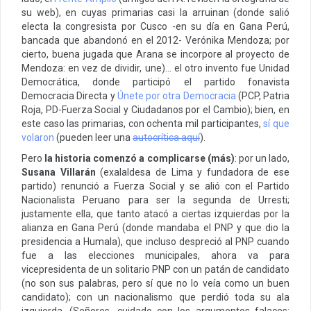
su web), en cuyas primarias casi la arruinan (donde salió
electa la congresista por Cusco -en su día en Gana Perú,
bancada que abandonó en el 2012- Verónika Mendoza; por
cierto, buena jugada que Arana se incorpore al proyecto de
Mendoza: en vez de dividir, une)… el otro invento fue Unidad
Democrática, donde participó el partido fonavista
Democracia Directa y
Únete por otra Democracia
(PCP, Patria
Roja, PD-Fuerza Social y Ciudadanos por el Cambio); bien, en
este caso las primarias, con ochenta mil participantes,
sí que
volaron
(pueden leer una
autocrítica aquí
).
Pero
la historia comenzó a complicarse (más)
: por un lado,
Susana Villarán
(exalaldesa de Lima y fundadora de ese
partido) renunció a Fuerza Social y se alió con el Partido
Nacionalista Peruano para ser la segunda de Urresti;
justamente ella, que tanto atacó a ciertas izquierdas por la
alianza en Gana Perú (donde mandaba el PNP y que dio la
presidencia a Humala), que incluso despreció al PNP cuando
fue a las elecciones municipales, ahora va para
vicepresidenta de un solitario PNP con un patán de candidato
(no son sus palabras, pero sí que no lo veía como un buen
candidato); con un nacionalismo que perdió toda su ala
izquierda. (Señores, cuidado con los argumentos falaces: