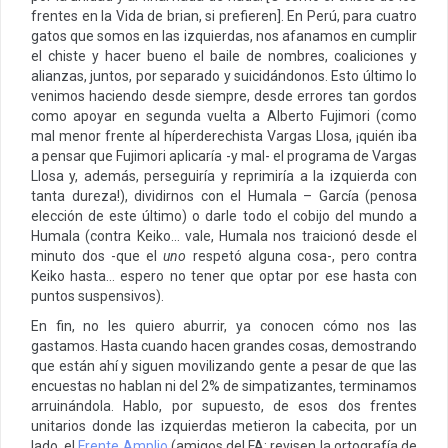
frentes en la Vida de brian, si prefieren]. En Perú, para cuatro
gatos que somos en las izquierdas, nos afanamos en cumplir
el chiste y hacer bueno el baile de nombres, coaliciones y
alianzas, juntos, por separado y suicidándonos. Esto último lo
venimos haciendo desde siempre, desde errores tan gordos
como apoyar en segunda vuelta a Alberto Fujimori (como
mal menor frente al híperderechista Vargas Llosa, ¡quién iba
a pensar que Fujimori aplicaría -y mal- el programa de Vargas
Llosa y, además, perseguiría y reprimiría a la izquierda con
tanta dureza!), dividirnos con el Humala – García (penosa
elección de este último) o darle todo el cobijo del mundo a
Humala (contra Keiko… vale, Humala nos traicionó desde el
minuto dos -que el
uno
respetó alguna cosa-, pero contra
Keiko hasta… espero no tener que optar por ese hasta con
puntos suspensivos).
En fin, no les quiero aburrir, ya conocen cómo nos las
gastamos. Hasta cuando hacen grandes cosas, demostrando
que están ahí y siguen movilizando gente a pesar de que las
encuestas no hablan ni del 2% de simpatizantes, terminamos
arruinándola. Hablo, por supuesto, de esos dos frentes
unitarios donde las izquierdas metieron la cabecita, por un
lado, el
Frente Amplio
(amigos del FA: revisen la ortografía de