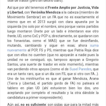
tilde de traidor (pero sin decirlo claro).
Así que por ahí tenemos el
Frente Amplio por Justicia, Vida
y Libertad
, con
Verónika Mendoza
a la cabeza (miembro de
Movimiento Sembrar) en un FA que no es exactamente el
mismo que en el 2013 surgió con clara apuesta por la
izquierda (no solo por el nombre, sino porque varios partidos
luego montaron Únete por un lado e intentaron ese otro
frente
, UD, como CxC y PCP o, directamente, se quedaron con
los fonavistas, como el MAS) que se fue desinflando,
mutando, cambiando y sigue en esas; ahora
suma
nuevamente
al PCP, FS y PS, mientras que Patria Roja dice
que con ellos no cuenten (que no apoyarán a nadie pues la
unidad no se consiguió; ojo, tampoco apoyan a Gregorio
Santos, una suerte de traidor en este momento), mientras
van perdiendo otros apoyos (como el de
Susel Paredes
, que
era un tanto raro, que si un día con FS, que si otro con FA…).
Uno de los minitriunfos es que al ganar Mendoza, Arana
(Tierra y Libertad, el partido gordo de FA) no pateara el
tablero en plan UD (ahí estuvieron bien los dos, uno
aceptando por completo el resultado y la otra dándole la
candidatura a primer vicepresidente).
Aún así,
no es suficiente
: son siglas que para la mitad más