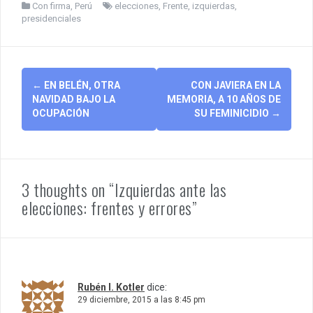
Con firma
,
Perú
elecciones
,
Frente
,
izquierdas
,
presidenciales
Post
←
EN BELÉN, OTRA
CON JAVIERA EN LA
navigation
NAVIDAD BAJO LA
MEMORIA, A 10 AÑOS DE
OCUPACIÓN
SU FEMINICIDIO
→
3 thoughts on “Izquierdas ante las
elecciones: frentes y errores”
Rubén I. Kotler
dice:
29 diciembre, 2015 a las 8:45 pm