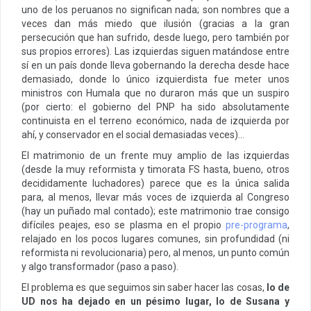
uno de los peruanos no significan nada; son nombres que a
veces dan más miedo que ilusión (gracias a la gran
persecución que han sufrido, desde luego, pero también por
sus propios errores). Las izquierdas siguen matándose entre
sí en un país donde lleva gobernando la derecha desde hace
demasiado, donde lo único izquierdista fue meter unos
ministros con Humala que no duraron más que un suspiro
(por cierto: el gobierno del PNP ha sido absolutamente
continuista en el terreno económico, nada de izquierda por
ahí, y conservador en el social demasiadas veces)…
El matrimonio de un frente muy amplio de las izquierdas
(desde la muy reformista y timorata FS hasta, bueno, otros
decididamente luchadores) parece que es la única salida
para, al menos, llevar más voces de izquierda al Congreso
(hay un puñado mal contado); este matrimonio trae consigo
difíciles peajes, eso se plasma en el propio
pre-programa
,
relajado en los pocos lugares comunes, sin profundidad (ni
reformista ni revolucionaria) pero, al menos, un punto común
y algo transformador (paso a paso).
El problema es que seguimos sin saber hacer las cosas,
lo de
UD nos ha dejado en un pésimo lugar, lo de Susana y