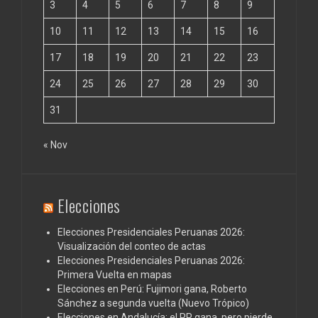
3
4
5
6
7
8
9
10
11
12
13
14
15
16
17
18
19
20
21
22
23
24
25
26
27
28
29
30
31
« Nov
Elecciones
Elecciones Presidenciales Peruanas 2026:
Visualización del conteo de actas
Elecciones Presidenciales Peruanas 2026:
Primera Vuelta en mapas
Elecciones en Perú: Fujimori gana, Roberto
Sánchez a segunda vuelta (Nuevo Trópico)
Elecciones en Andalucía: el PP gana, pero pierde