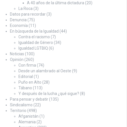
A 40 años de la última dictadura
(20)
La Roca
(3)
Datos para recordar
(3)
Denuncia
(75)
Economía
(11)
En búsqueda de la Igualdad
(44)
Contra el racismo
(7)
Igualdad de Género
(34)
Igualdad LGTBIQ
(6)
Noticias
(100)
Opinión
(260)
Con firma
(74)
Desde un alambrado al Oeste
(9)
Editorial
(1)
Puño en Alto
(28)
Tábano
(113)
Y después de la lucha ¿qué sigue?
(8)
Para pensar y debatir
(135)
Sindicalismo
(22)
Territorio
(498)
Afganistán
(1)
Alemania
(2)