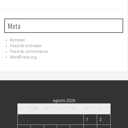
Meta
Acceder
Feed de entradas
Feed de comentarios
WordPress.org
agosto 2026
L
M
X
J
V
S
D
1
2