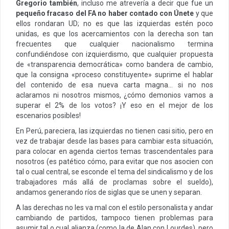
Gregorio también
, incluso me atrevería a decir que fue un
pequeño fracaso del FA no haber contado con Únete
y que
ellos rondaran UD; no es que las izquierdas estén poco
unidas, es que los acercamientos con la derecha son tan
frecuentes que cualquier nacionalismo termina
confundiéndose con izquierdismo, que cualquier propuesta
de «transparencia democrática» como bandera de cambio,
que la consigna «proceso constituyente» suprime el hablar
del contenido de esa nueva carta magna… si no nos
aclaramos ni nosotros mismos, ¿cómo demonios vamos a
superar el 2% de los votos? ¡Y eso en el mejor de los
escenarios posibles!
En Perú, pareciera, las izquierdas no tienen casi sitio, pero en
vez de trabajar desde las bases para cambiar esta situación,
para colocar en agenda ciertos temas trascendentales para
nosotros (es patético cómo, para evitar que nos asocien con
tal o cual central, se esconde el tema del sindicalismo y de los
trabajadores más allá de proclamas sobre el sueldo),
andamos generando ríos de siglas que se unen y separan.
A las derechas no les va mal con el estilo personalista y andar
cambiando de partidos, tampoco tienen problemas para
asumir tal o cual alianza (como la de Alan con Lourdes), pero