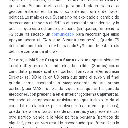
que ahora Susana meta así la pata no afecta en nada a su
gestión anterior en Lima, o su anterior forma de hacer
política). Lo malo es que Susana no ha explicado el cambio de
parecer con respecto al PNP o el candidato presidencial y lo
peor es que está echando porquería (sin querer, renunció) a
FS (que ha sacado un
comunicado
para recordar que ellos
apoyan ahora al FA y que Susana renunció). ¿Queda FS
debilitado por todo lo que ha pasado? ¿Se puede estar más
débil de como anda ahora?
Por otro, el MAS de
Gregorio Santos
vio una oportunidad en
la rota UD y terminó siendo elegido su líder (Santos) como
candidato presidencial del partido fonavista «Democracia
Directa» (sí, DD la lía en UD para que gane el suyo y al final
queda como candidato a vicepresidente de su propio
partido), así MAS, fuerza de izquierdas que si ha ganado
elecciones, con presencia en el interior (gobierna Cajamarca),
con todo el componente antisistema (que incluso le da el
candidato en la cárcel por motivos más o menos políticos),
queda fuera de otras sumas de izquierdas y se presenta con
otro partido, yendo a la vieja política peruana (partidos de
alquiler), pero en
raro-raro
. Ha conseguido que Patria Roja lo