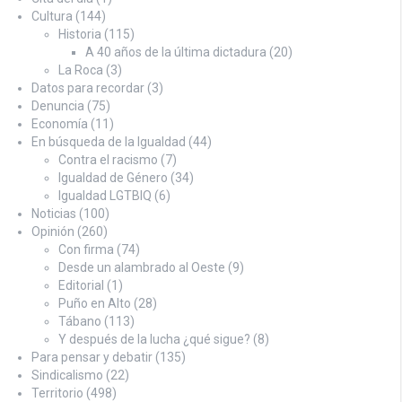
Cultura
(144)
Historia
(115)
A 40 años de la última dictadura
(20)
La Roca
(3)
Datos para recordar
(3)
Denuncia
(75)
Economía
(11)
En búsqueda de la Igualdad
(44)
Contra el racismo
(7)
Igualdad de Género
(34)
Igualdad LGTBIQ
(6)
Noticias
(100)
Opinión
(260)
Con firma
(74)
Desde un alambrado al Oeste
(9)
Editorial
(1)
Puño en Alto
(28)
Tábano
(113)
Y después de la lucha ¿qué sigue?
(8)
Para pensar y debatir
(135)
Sindicalismo
(22)
Territorio
(498)