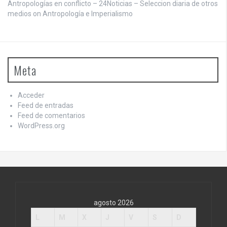
Antropologías en conflicto – 24Noticias – Seleccion diaria de otros
medios on
Antropología e Imperialismo
Meta
Acceder
Feed de entradas
Feed de comentarios
WordPress.org
agosto 2026
L
M
X
J
V
S
D