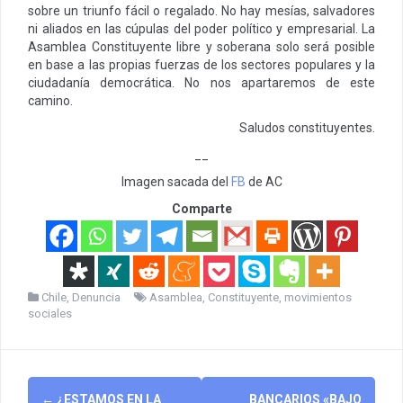
sobre un triunfo fácil o regalado. No hay mesías, salvadores
ni aliados en las cúpulas del poder político y empresarial. La
Asamblea Constituyente libre y soberana solo será posible
en base a las propias fuerzas de los sectores populares y la
ciudadanía democrática. No nos apartaremos de este
camino.
Saludos constituyentes.
__
Imagen sacada del
FB
de AC
Comparte
Chile
,
Denuncia
Asamblea
,
Constituyente
,
movimientos
sociales
Post
←
¿ESTAMOS EN LA
BANCARIOS «BAJO