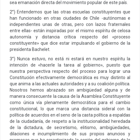
sea emanación directa del movimiento popular de este país.
2°) Entendemos que las otras escuelas constituyentes que
han funcionado en otras ciudades de Chile -autónomas e
independientes unas de otras, pero con lazos fraternales
entre ellas- están inspiradas por el mismo espíritu de celosa
autonomía y distancia crítica respecto del «proceso
constituyente» que dice estar impulsando el gobierno de la
presidenta Bachelet.
3°) Nunca estuvo, no está ni estará en nuestro espíritu la
intención de «hacerle la tarea al gobierno», puesto que
nuestra perspectiva respecto del proceso para lograr una
Constitución efectivamente democrática es muy distinto al
que anima a las actuales autoridades y a su coalición política.
Nosotros hemos abrazado sin ambigüedad alguna y de
manera consecuente la causa de la Asamblea Constituyente
como única vía plenamente democrática para el cambio
constitucional, lo que marca una distancia sideral con la
política de acuerdos en el seno de la casta política a espaldas
de la ciudadanía, de respeto a la institucionalidad heredada
de la dictadura, de secretismo, elitismo, ambigüedades,
dilaciones e incumplimiento de sus propios anuncios y
promesas que ha caracterizado la acción del gobierno de la