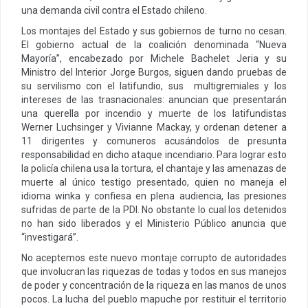
una demanda civil contra el Estado chileno.
Los montajes del Estado y sus gobiernos de turno no cesan.
El gobierno actual de la coalición denominada “Nueva
Mayoría”, encabezado por Michele Bachelet Jeria y su
Ministro del Interior Jorge Burgos, siguen dando pruebas de
su servilismo con el latifundio, sus multigremiales y los
intereses de las trasnacionales: anuncian que presentarán
una querella por incendio y muerte de los latifundistas
Werner Luchsinger y Vivianne Mackay, y ordenan detener a
11 dirigentes y comuneros acusándolos de presunta
responsabilidad en dicho ataque incendiario. Para lograr esto
la policía chilena usa la tortura, el chantaje y las amenazas de
muerte al único testigo presentado, quien no maneja el
idioma winka y confiesa en plena audiencia, las presiones
sufridas de parte de la PDI. No obstante lo cual los detenidos
no han sido liberados y el Ministerio Público anuncia que
“investigará”.
No aceptemos este nuevo montaje corrupto de autoridades
que involucran las riquezas de todas y todos en sus manejos
de poder y concentración de la riqueza en las manos de unos
pocos. La lucha del pueblo mapuche por restituir el territorio