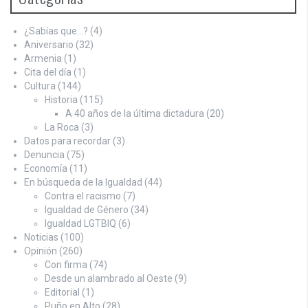
¿Sabías que…?
(4)
Aniversario
(32)
Armenia
(1)
Cita del día
(1)
Cultura
(144)
Historia
(115)
A 40 años de la última dictadura
(20)
La Roca
(3)
Datos para recordar
(3)
Denuncia
(75)
Economía
(11)
En búsqueda de la Igualdad
(44)
Contra el racismo
(7)
Igualdad de Género
(34)
Igualdad LGTBIQ
(6)
Noticias
(100)
Opinión
(260)
Con firma
(74)
Desde un alambrado al Oeste
(9)
Editorial
(1)
Puño en Alto
(28)