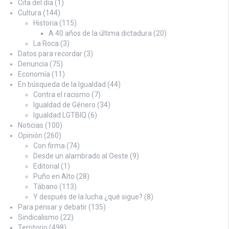
Cita del día
(1)
Cultura
(144)
Historia
(115)
A 40 años de la última dictadura
(20)
La Roca
(3)
Datos para recordar
(3)
Denuncia
(75)
Economía
(11)
En búsqueda de la Igualdad
(44)
Contra el racismo
(7)
Igualdad de Género
(34)
Igualdad LGTBIQ
(6)
Noticias
(100)
Opinión
(260)
Con firma
(74)
Desde un alambrado al Oeste
(9)
Editorial
(1)
Puño en Alto
(28)
Tábano
(113)
Y después de la lucha ¿qué sigue?
(8)
Para pensar y debatir
(135)
Sindicalismo
(22)
Territorio
(498)