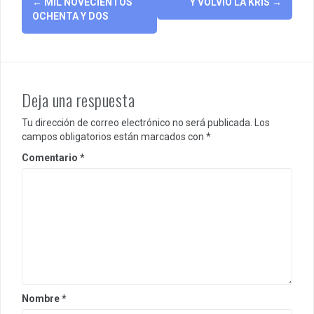
←
MIL NOVECIENTOS
Y VOLVIÓ LA KRIS
→
navigation
OCHENTA Y DOS
Deja una respuesta
Tu dirección de correo electrónico no será publicada.
Los
campos obligatorios están marcados con
*
Comentario
*
Nombre
*