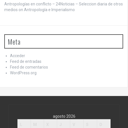
Antropologías en conflicto – 24Noticias – Seleccion diaria de otros
medios on
Antropología e Imperialismo
Meta
Acceder
Feed de entradas
Feed de comentarios
WordPress.org
agosto 2026
L
M
X
J
V
S
D