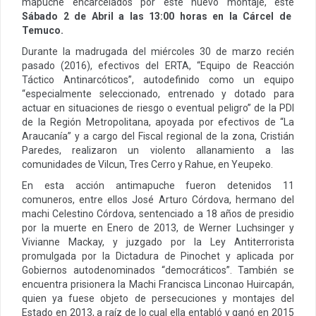
mapuche encarcelados por este nuevo montaje, este
Sábado 2 de Abril a las 13:00 horas en la Cárcel de
Temuco.
Durante la madrugada del miércoles 30 de marzo recién
pasado (2016), efectivos del ERTA, “Equipo de Reacción
Táctico Antinarcóticos”, autodefinido como un equipo
“especialmente seleccionado, entrenado y dotado para
actuar en situaciones de riesgo o eventual peligro” de la PDI
de la Región Metropolitana, apoyada por efectivos de “La
Araucanía” y a cargo del Fiscal regional de la zona, Cristián
Paredes, realizaron un violento allanamiento a las
comunidades de Vilcun, Tres Cerro y Rahue, en Yeupeko.
En esta acción antimapuche fueron detenidos 11
comuneros, entre ellos José Arturo Córdova, hermano del
machi Celestino Córdova, sentenciado a 18 años de presidio
por la muerte en Enero de 2013, de Werner Luchsinger y
Vivianne Mackay, y juzgado por la Ley Antiterrorista
promulgada por la Dictadura de Pinochet y aplicada por
Gobiernos autodenominados “democráticos”. También se
encuentra prisionera la Machi Francisca Linconao Huircapán,
quien ya fuese objeto de persecuciones y montajes del
Estado en 2013, a raíz de lo cual ella entabló y ganó en 2015