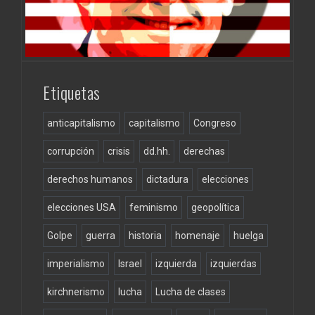
Etiquetas
anticapitalismo
capitalismo
Congreso
corrupción
crisis
dd.hh.
derechas
derechos humanos
dictadura
elecciones
elecciones USA
feminismo
geopolítica
Golpe
guerra
historia
homenaje
huelga
imperialismo
Israel
izquierda
izquierdas
kirchnerismo
lucha
Lucha de clases