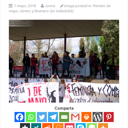
1 mayo, 2018
Jomra
Image posted in:
Primero de
mayo, obrero y libertario (en Valladolid)
Comparte