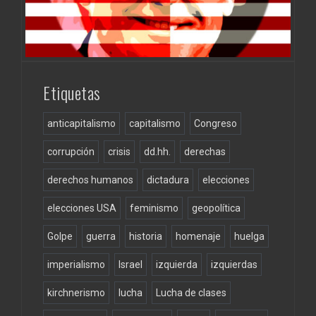
Etiquetas
anticapitalismo
capitalismo
Congreso
corrupción
crisis
dd.hh.
derechas
derechos humanos
dictadura
elecciones
elecciones USA
feminismo
geopolítica
Golpe
guerra
historia
homenaje
huelga
imperialismo
Israel
izquierda
izquierdas
kirchnerismo
lucha
Lucha de clases