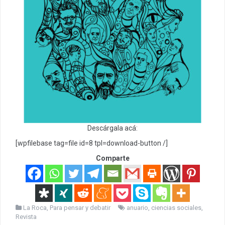
Descárgala acá:
[wpfilebase tag=file id=8 tpl=download-button /]
Comparte
La Roca
,
Para pensar y debatir
anuario
,
ciencias sociales
,
Revista