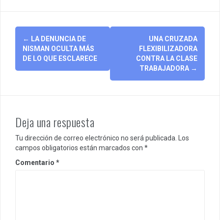
Post
←
LA DENUNCIA DE
UNA CRUZADA
navigation
NISMAN OCULTA MÁS
FLEXIBILIZADORA
DE LO QUE ESCLARECE
CONTRA LA CLASE
TRABAJADORA
→
Deja una respuesta
Tu dirección de correo electrónico no será publicada.
Los
campos obligatorios están marcados con
*
Comentario
*