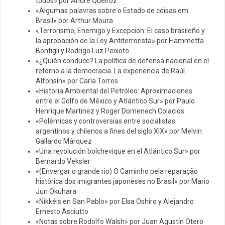
todos» por André Queiroz
«Algumas palavras sobre o Estado de coisas em
Brasil» por Arthur Moura
«Terrorismo, Enemigo y Excepción: El caso brasileño y
la aprobación de la Ley Antiterrorista» por Fiammetta
Bonfigli y Rodrigo Luz Peixoto
«¿Quién conduce? La política de defensa nacional en el
retorno a la democracia. La experiencia de Raúl
Alfonsín» por Carla Torres
«Historia Ambiental del Petróleo: Aproximaciones
entre el Golfo de México y Atlántico Sur» por Paulo
Henrique Martinez y Roger Domenech Colacios
«Polémicas y controversias entre socialistas
argentinos y chilenos a fines del siglo XIX» por Melvin
Gallardo Márquez
«Una revolución bolchevique en el Atlántico Sur» por
Bernardo Veksler
«(Envergar o grande rio) O Caminho pela reparação
histórica dos imigrantes japoneses no Brasil» por Mario
Jun Okuhara
«Nikkéis en San Pablo» por Elsa Oshiro y Alejandro
Ernesto Asciutto
«Notas sobre Rodolfo Walsh» por Juan Agustín Otero