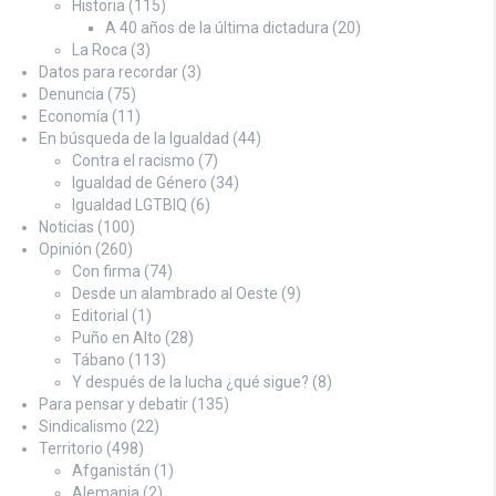
Historia
(115)
A 40 años de la última dictadura
(20)
La Roca
(3)
Datos para recordar
(3)
Denuncia
(75)
Economía
(11)
En búsqueda de la Igualdad
(44)
Contra el racismo
(7)
Igualdad de Género
(34)
Igualdad LGTBIQ
(6)
Noticias
(100)
Opinión
(260)
Con firma
(74)
Desde un alambrado al Oeste
(9)
Editorial
(1)
Puño en Alto
(28)
Tábano
(113)
Y después de la lucha ¿qué sigue?
(8)
Para pensar y debatir
(135)
Sindicalismo
(22)
Territorio
(498)
Afganistán
(1)
Alemania
(2)