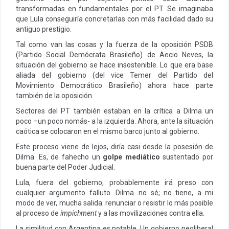
transformadas en fundamentales por el PT. Se imaginaba
que Lula conseguiría concretarlas con más facilidad dado su
antiguo prestigio.
Tal como van las cosas y la fuerza de la oposición PSDB
(Partido Social Demócrata Brasileño) de Aecio Neves, la
situación del gobierno se hace insostenible. Lo que era base
aliada del gobierno (del vice Temer del Partido del
Movimiento Democrático Brasileño) ahora hace parte
también de la oposición.
Sectores del PT también estaban en la crítica a Dilma un
poco –un poco nomás- a la izquierda. Ahora, ante la situación
caótica se colocaron en el mismo barco junto al gobierno.
Este proceso viene de lejos, diría casi desde la posesión de
Dilma. Es, de fahecho un
golpe mediático
sustentado por
buena parte del Poder Judicial.
Lula, fuera del gobierno, probablemente irá preso con
cualquier argumento falluto. Dilma…no sé; no tiene, a mi
modo de ver, mucha salida: renunciar o resistir lo más posible
al proceso de
impichment
y a las movilizaciones contra ella.
La similitud con Argentina es notable. Un gobierno neoliberal