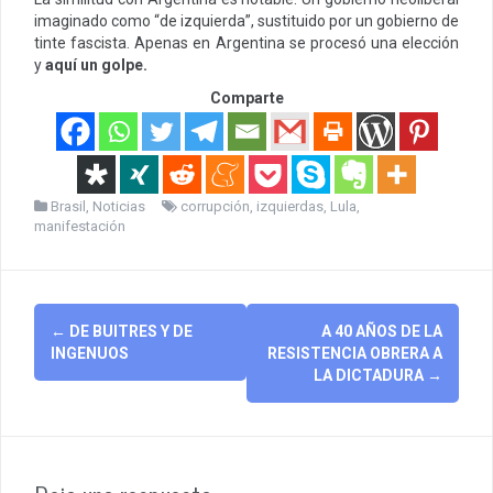
imaginado como “de izquierda”, sustituido por un gobierno de
tinte fascista. Apenas en Argentina se procesó una elección
y
aquí un golpe.
Comparte
Brasil
,
Noticias
corrupción
,
izquierdas
,
Lula
,
manifestación
Post
←
DE BUITRES Y DE
A 40 AÑOS DE LA
navigation
INGENUOS
RESISTENCIA OBRERA A
LA DICTADURA
→