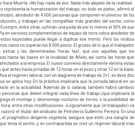
de Vaca Muerta. «No hay nada de eso. Nada más alejado de la realidad…
o representa la humanización del trabajo, no todo es plata», afirmó el
principio, alrededor de 4.000 personas que componen el universo de los
roducción, y trabajan en las compañías más grandes del sector, como
 Ecostym, entre otras, sufrirán una poda de por lo menos el 30% de sus
eña en servicios complementarios de equipo de torre cobra alrededor de
icios especiales puede llegar a duplicar ese monto. Pero los recibos
gunos casos no superan los 8.000 pesos. El grueso de lo que el trabajador
s extras y las denominadas ‘horas taxi’, que son aquellas que los
as hasta las bases en la localidad de Añelo, así como las horas que
o afectados a la empresa. El nuevo convenio directamente elimina estas
es que antes hacía jornadas de 12 horas en el pozo y otras 12 en la base,
ca el régimen laboral, con un diagrama de trabajo de 2×1, es decir dos
e se aplica hoy. En la práctica implicaría que la jornada laboral en un
xiste en la actualidad. Además de lo salarial, también habrá cambios
e personas que deben integrar cada línea de trabajo (que implicaría la
grega el montaje y desmontaje nocturno de torres, o la posibilidad de
r hora, entre otras modificaciones. «Lógicamente que (el trabajador) va
 razonó el titular del sindicato de Petroleros Guillermo Pereyra. En una
, el pragmático dirigente cegetista, asegura que evitó una sangría de
ue tenía el sector, y en contrapartida se creó un régimen laboral más