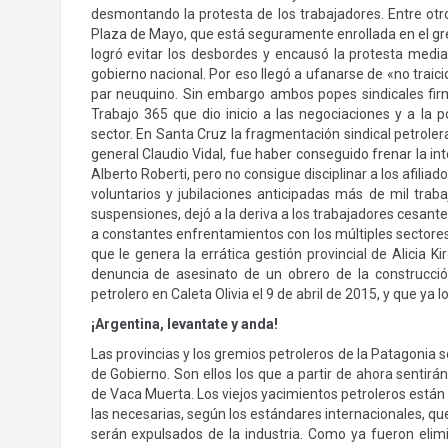
desmontando la protesta de los trabajadores. Entre o
Plaza de Mayo, que está seguramente enrollada en el grem
logró evitar los desbordes y encausó la protesta medi
gobierno nacional. Por eso llegó a ufanarse de «no traic
par neuquino. Sin embargo ambos popes sindicales firm
Trabajo 365 que dio inicio a las negociaciones y a la p
sector. En Santa Cruz la fragmentación sindical petroler
general Claudio Vidal, fue haber conseguido frenar la in
Alberto Roberti, pero no consigue disciplinar a los afilia
voluntarios y jubilaciones anticipadas más de mil tra
suspensiones, dejó a la deriva a los trabajadores cesant
a constantes enfrentamientos con los múltiples sectore
que le genera la errática gestión provincial de Alicia K
denuncia de asesinato de un obrero de la construcci
petrolero en Caleta Olivia el 9 de abril de 2015, y que ya l
¡Argentina, levantate y anda!
Las provincias y los gremios petroleros de la Patagonia
de Gobierno. Son ellos los que a partir de ahora sentirá
de Vaca Muerta. Los viejos yacimientos petroleros está
las necesarias, según los estándares internacionales, qu
serán expulsados de la industria. Como ya fueron eli