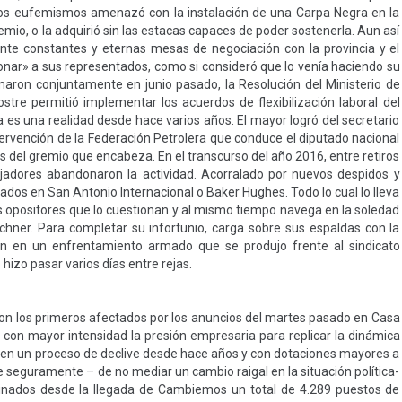
tros eufemismos amenazó con la instalación de una Carpa Negra en la
io, o la adquirió sin las estacas capaces de poder sostenerla. Aun así
ante constantes y eternas mesas de negociación con la provincia y el
ionar» a sus representados, como si consideró que lo venía haciendo su
aron conjuntamente en junio pasado, la Resolución del Ministerio de
ostre permitió implementar los acuerdos de flexibilización laboral del
a es una realidad desde hace varios años. El mayor logró del secretario
tervención de la Federación Petrolera que conduce el diputado nacional
dos del gremio que encabeza. En el transcurso del año 2016, entre retiros
bajadores abandonaron la actividad. Acorralado por nuevos despidos y
eados en San Antonio Internacional o Baker Hughes. Todo lo cual lo lleva
s opositores que lo cuestionan y al mismo tiempo navega en la soledad
irchner. Para completar su infortunio, carga sobre sus espaldas con la
ón en un enfrentamiento armado que se produjo frente al sindicato
o hizo pasar varios días entre rejas.
 son los primeros afectados por los anuncios del martes pasado en Casa
n con mayor intensidad la presión empresaria para replicar la dinámica
n en un proceso de declive desde hace años y con dotaciones mayores a
e seguramente – de no mediar un cambio raigal en la situación política-
minados desde la llegada de Cambiemos un total de 4.289 puestos de