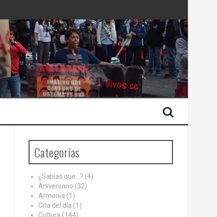
 Estado de Israel
Categorías
¿Sabías que…?
(4)
Aniversario
(32)
Armenia
(1)
Cita del día
(1)
Cultura
(144)