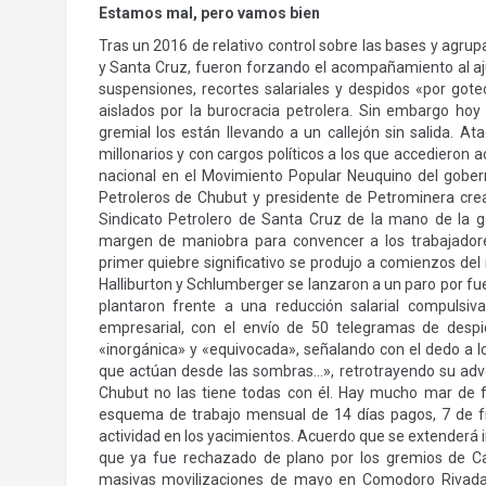
Estamos mal, pero vamos bien
Tras un 2016 de relativo control sobre las bases y agru
y Santa Cruz, fueron forzando el acompañamiento al ajus
suspensiones, recortes salariales y despidos «por go
aislados por la burocracia petrolera. Sin embargo hoy 
gremial los están llevando a un callejón sin salida. A
millonarios y con cargos políticos a los que accediero
nacional en el Movimiento Popular Neuquino del gober
Petroleros de Chubut y presidente de Petrominera crea
Sindicato Petrolero de Santa Cruz de la mano de la g
margen de maniobra para convencer a los trabajadore
primer quiebre significativo se produjo a comienzos de
Halliburton y Schlumberger se lanzaron a un paro por fue
plantaron frente a una reducción salarial compulsiv
empresarial, con el envío de 50 telegramas de desp
«inorgánica» y «equivocada», señalando con el dedo a lo
que actúan desde las sombras…», retrotrayendo su adve
Chubut no las tiene todas con él. Hay mucho mar de 
esquema de trabajo mensual de 14 días pagos, 7 de fr
actividad en los yacimientos. Acuerdo que se extenderá 
que ya fue rechazado de plano por los gremios de C
masivas movilizaciones de mayo en Comodoro Rivadavia