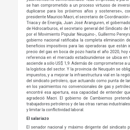
se han comprometido a un proceso virtuoso de inversi
duplicarse para los próximos años y sostenerse», con
presidente Mauricio Macri, el secretario de Coordinación 
Triaca y de Energía, Juan José Aranguren, el gobernad
de Hidrocarburos, el secretario general del Sindicato 
por el Movimiento Popular Neuquino-, Guillermo Pereyra
gobierno nacional ratificaba la completa eliminación d
beneficios impositivos para las operadoras que están i
precio del gas en boca de pozo hasta el año 2020, hoy 
referencia en el mercado estadounidense se ubica en t
asciende a sólo US$ 1,9. Además de comprometerse a una 
la logística del sector. Y la provincia de Neuquén se o
impuestos, y a mejorar la infraestructura vial en la reg
del sindicato petrolero, que actuando como punta de lan
en los yacimientos no convencionales de gas y petróle
encontré esa apertura, esa capacidad de entender que
agradeció Macri. El gobierno de Cambiemos pretende 
trabajadores petroleros y de las otras ramas industriale
y limitar la conflictividad laboral.
El salariazo
El senador nacional y máximo dirigente del sindicato p