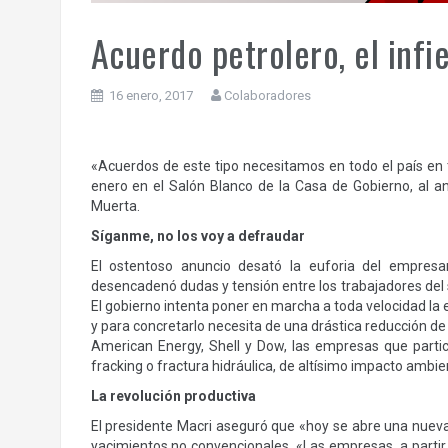
Acuerdo petrolero, el infi
16 enero, 2017
Colaboradores
«Acuerdos de este tipo necesitamos en todo el país en t
enero en el Salón Blanco de la Casa de Gobierno, al a
Muerta.
Síganme, no los voy a defraudar
El ostentoso anuncio desató la euforia del empresar
desencadenó dudas y tensión entre los trabajadores del s
El gobierno intenta poner en marcha a toda velocidad la 
y para concretarlo necesita de una drástica reducción de
American Energy, Shell y Dow, las empresas que parti
fracking o fractura hidráulica, de altísimo impacto ambi
La revolución productiva
El presidente Macri aseguró que «hoy se abre una nueva 
yacimientos no convencionales. «Las empresas, a partir 