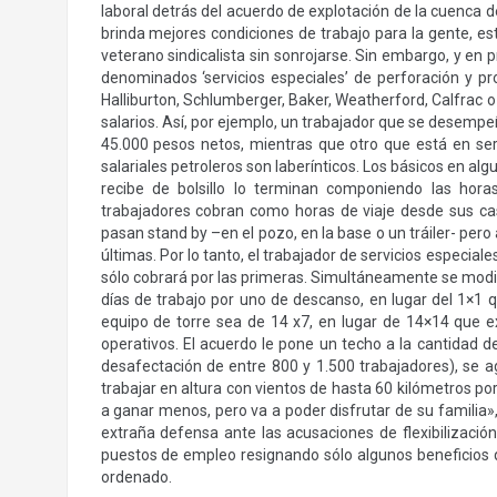
laboral detrás del acuerdo de explotación de la cuenca 
brinda mejores condiciones de trabajo para la gente, est
veterano sindicalista sin sonrojarse. Sin embargo, y en 
denominados ‘servicios especiales’ de perforación y p
Halliburton, Schlumberger, Baker, Weatherford, Calfrac o
salarios. Así, por ejemplo, un trabajador que se desemp
45.000 pesos netos, mientras que otro que está en serv
salariales petroleros son laberínticos. Los básicos en al
recibe de bolsillo lo terminan componiendo las hora
trabajadores cobran como horas de viaje desde sus cas
pasan stand by –en el pozo, en la base o un tráiler- per
últimas. Por lo tanto, el trabajador de servicios especial
sólo cobrará por las primeras. Simultáneamente se modifi
días de trabajo por uno de descanso, en lugar del 1×1 qu
equipo de torre sea de 14 x7, en lugar de 14×14 que e
operativos. El acuerdo le pone un techo a la cantidad d
desafectación de entre 800 y 1.500 trabajadores), se a
trabajar en altura con vientos de hasta 60 kilómetros po
a ganar menos, pero va a poder disfrutar de su familia»,
extraña defensa ante las acusaciones de flexibilización
puestos de empleo resignando sólo algunos beneficios q
ordenado.