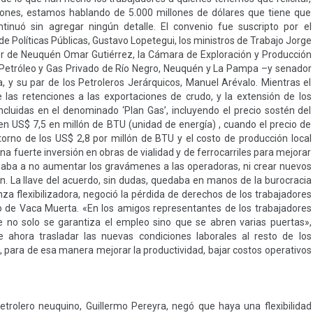
ones, estamos hablando de 5.000 millones de dólares que tiene que
tinuó sin agregar ningún detalle. El convenio fue suscripto por el
de Políticas Públicas, Gustavo Lopetegui, los ministros de Trabajo Jorge
or de Neuquén Omar Gutiérrez, la Cámara de Exploración y Producción
de Petróleo y Gas Privado de Río Negro, Neuquén y La Pampa –y senador
, y su par de los Petroleros Jerárquicos, Manuel Arévalo. Mientras el
e las retenciones a las exportaciones de crudo, y la extensión de los
ncluidas en el denominado ‘Plan Gas’, incluyendo el precio sostén del
en US$ 7,5 en millón de BTU (unidad de energía) , cuando el precio de
orno de los US$ 2,8 por millón de BTU y el costo de producción local
fuerte inversión en obras de vialidad y de ferrocarriles para mejorar
bligaba a no aumentar los gravámenes a las operadoras, ni crear nuevos
ión. La llave del acuerdo, sin dudas, quedaba en manos de la burocracia
za flexibilizadora, negoció la pérdida de derechos de los trabajadores
o de Vaca Muerta. «En los amigos representantes de los trabajadores
 no solo se garantiza el empleo sino que se abren varias puertas»,
ahora trasladar las nuevas condiciones laborales al resto de los
s, para de esa manera mejorar la productividad, bajar costos operativos
etrolero neuquino, Guillermo Pereyra, negó que haya una flexibilidad