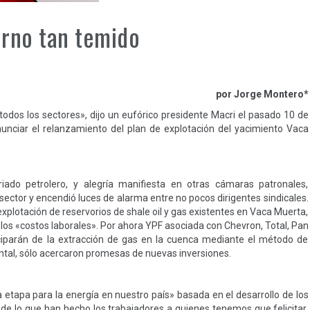
erno tan temido
por Jorge Montero*
odos los sectores», dijo un eufórico presidente Macri el pasado 10 de
nunciar el relanzamiento del plan de explotación del yacimiento Vaca
iado petrolero, y alegría manifiesta en otras cámaras patronales,
ector y encendió luces de alarma entre no pocos dirigentes sindicales.
explotación de reservorios de shale oil y gas existentes en Vaca Muerta,
 los «costos laborales». Por ahora YPF asociada con Chevron, Total, Pan
ciparán de la extracción de gas en la cuenca mediante el método de
ental, sólo acercaron promesas de nuevas inversiones.
etapa para la energía en nuestro país» basada en el desarrollo de los
de lo que han hecho los trabajadores a quienes tenemos que felicitar,