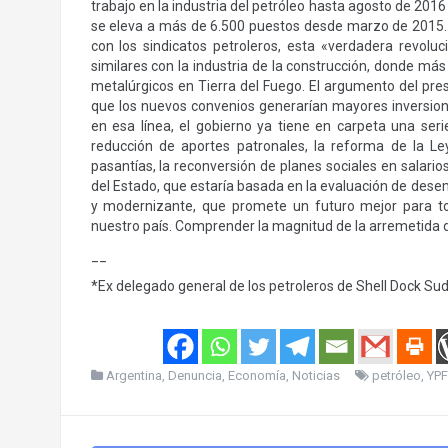
trabajo en la industria del petróleo hasta agosto de 2016
se eleva a más de 6.500 puestos desde marzo de 2015. 
con los sindicatos petroleros, esta «verdadera revoluci
similares con la industria de la construcción, donde más
metalúrgicos en Tierra del Fuego. El argumento del pres
que los nuevos convenios generarían mayores inversione
en esa línea, el gobierno ya tiene en carpeta una serie
reducción de aportes patronales, la reforma de la Ley
pasantías, la reconversión de planes sociales en salario
del Estado, que estaría basada en la evaluación de dese
y modernizante, que promete un futuro mejor para t
nuestro país. Comprender la magnitud de la arremetida d
__
*Ex delegado general de los petroleros de Shell Dock Sud
Argentina
,
Denuncia
,
Economía
,
Noticias
petróleo
,
YPF