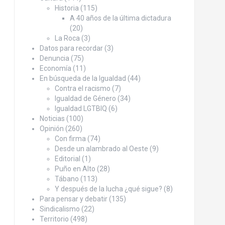
Historia
(115)
A 40 años de la última dictadura
(20)
La Roca
(3)
Datos para recordar
(3)
Denuncia
(75)
Economía
(11)
En búsqueda de la Igualdad
(44)
Contra el racismo
(7)
Igualdad de Género
(34)
Igualdad LGTBIQ
(6)
Noticias
(100)
Opinión
(260)
Con firma
(74)
Desde un alambrado al Oeste
(9)
Editorial
(1)
Puño en Alto
(28)
Tábano
(113)
Y después de la lucha ¿qué sigue?
(8)
Para pensar y debatir
(135)
Sindicalismo
(22)
Territorio
(498)