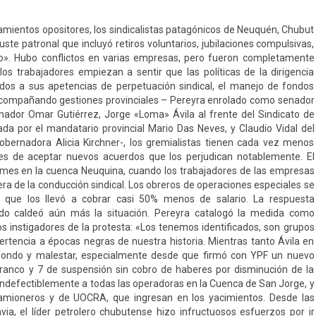
pamientos opositores, los sindicalistas patagónicos de Neuquén, Chubut
te patronal que incluyó retiros voluntarios, jubilaciones compulsivas,
teo». Hubo conflictos en varias empresas, pero fueron completamente
los trabajadores empiezan a sentir que las políticas de la dirigencia
tados a sus apetencias de perpetuación sindical, el manejo de fondos
n acompañando gestiones provinciales – Pereyra enrolado como senador
nador Omar Gutiérrez, Jorge «Loma» Ávila al frente del Sindicato de
da por el mandatario provincial Mario Das Neves, y Claudio Vidal del
obernadora Alicia Kirchner-, los gremialistas tienen cada vez menos
s de aceptar nuevos acuerdos que los perjudican notablemente. El
l mes en la cuenca Neuquina, cuando los trabajadores de las empresas
ra de la conducción sindical. Los obreros de operaciones especiales se
a que los llevó a cobrar casi 50% menos de salario. La respuesta
ido caldeó aún más la situación. Pereyra catalogó la medida como
s instigadores de la protesta: «Los tenemos identificados, son grupos
rtencia a épocas negras de nuestra historia. Mientras tanto Ávila en
fondo y malestar, especialmente desde que firmó con YPF un nuevo
anco y 7 de suspensión sin cobro de haberes por disminución de la
indefectiblemente a todas las operadoras en la Cuenca de San Jorge, y
amioneros y de UOCRA, que ingresan en los yacimientos. Desde las
, el líder petrolero chubutense hizo infructuosos esfuerzos por ir