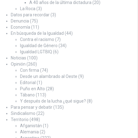
A 40 años de la última dictadura
(20)
La Roca
(3)
Datos para recordar
(3)
Denuncia
(75)
Economía
(11)
En búsqueda de la Igualdad
(44)
Contra el racismo
(7)
Igualdad de Género
(34)
Igualdad LGTBIQ
(6)
Noticias
(100)
Opinión
(260)
Con firma
(74)
Desde un alambrado al Oeste
(9)
Editorial
(1)
Puño en Alto
(28)
Tábano
(113)
Y después de la lucha ¿qué sigue?
(8)
Para pensar y debatir
(135)
Sindicalismo
(22)
Territorio
(498)
Afganistán
(1)
Alemania
(2)
Argentina
(222)