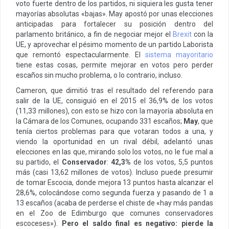
voto fuerte dentro de los partidos, ni siquiera les gusta tener
mayorías absolutas «bajas». May apostó por unas elecciones
anticipadas para fortalecer su posición dentro del
parlamento británico, a fin de negociar mejor el
Brexit
con la
UE, y aprovechar el pésimo momento de un partido Laborista
que remontó espectacularmente. El
sistema mayoritario
tiene estas cosas, permite mejorar en votos pero perder
escaños sin mucho problema, o lo contrario, incluso.
Cameron, que dimitió tras el resultado del referendo para
salir de la UE, consiguió en el 2015 el 36,9% de los votos
(11,33 millones), con esto se hizo con la mayoría absoluta en
la Cámara de los Comunes, ocupando 331 escaños;
May
, que
tenía ciertos problemas para que votaran todos a una, y
viendo la oportunidad en un rival débil, adelantó unas
elecciones en las que, mirando solo los votos, no le fue mal a
su partido, el
Conservador
:
42,3%
de los votos, 5,5 puntos
más (casi 13,62 millones de votos). Incluso puede presumir
de tomar Escocia, donde mejora 13 puntos hasta alcanzar el
28,6%, colocándose como segunda fuerza y pasando de 1 a
13 escaños (acaba de perderse el chiste de «hay más pandas
en el Zoo de Edimburgo que comunes conservadores
escoceses»).
Pero el saldo final es negativo: pierde la