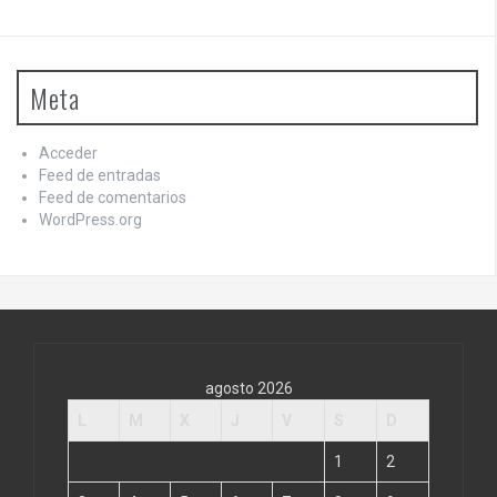
Meta
Acceder
Feed de entradas
Feed de comentarios
WordPress.org
agosto 2026
L
M
X
J
V
S
D
1
2