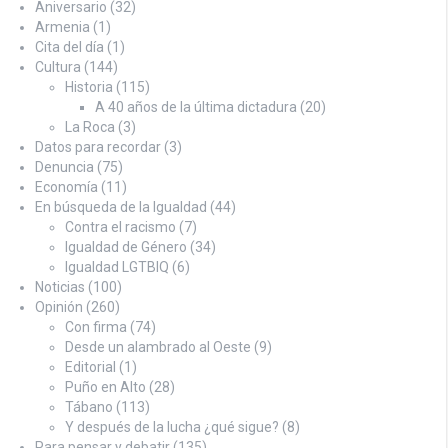
Aniversario
(32)
Armenia
(1)
Cita del día
(1)
Cultura
(144)
Historia
(115)
A 40 años de la última dictadura
(20)
La Roca
(3)
Datos para recordar
(3)
Denuncia
(75)
Economía
(11)
En búsqueda de la Igualdad
(44)
Contra el racismo
(7)
Igualdad de Género
(34)
Igualdad LGTBIQ
(6)
Noticias
(100)
Opinión
(260)
Con firma
(74)
Desde un alambrado al Oeste
(9)
Editorial
(1)
Puño en Alto
(28)
Tábano
(113)
Y después de la lucha ¿qué sigue?
(8)
Para pensar y debatir
(135)