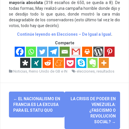
mayoría absoluta
(318 escaños de 650, se queda a 8). De
todas formas, May realizó una campaña horrible donde dijo y
se desdijo todo lo que quiso, donde mostró la cara más
desagradable de los conservadores (esto último tal vez le dio
votos, todo hay que decirlo).
Continúe leyendo en Elecciones – De Igual a Igual
.
Comparte
Noticias
,
Reino Unido de GB e IN
elecciones
,
resultados
Post
←
EL NACIONALISMO EN
LA CRISIS DE PODER EN
navigation
FRANCIA ES LA EXCUSA
VENEZUELA:
PARA EL STATU QUO
¿FASCISMO O
REVOLUCIÓN
SOCIAL?
→