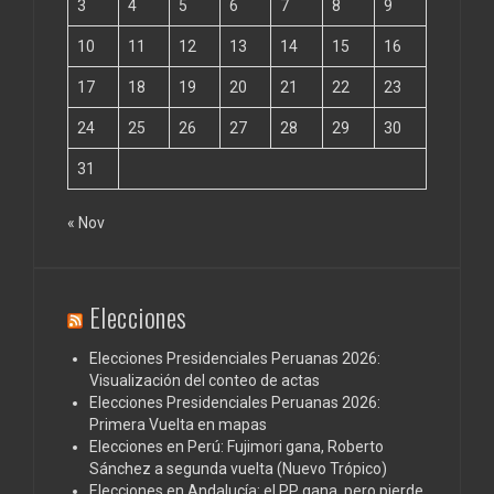
3
4
5
6
7
8
9
10
11
12
13
14
15
16
17
18
19
20
21
22
23
24
25
26
27
28
29
30
31
« Nov
Elecciones
Elecciones Presidenciales Peruanas 2026:
Visualización del conteo de actas
Elecciones Presidenciales Peruanas 2026:
Primera Vuelta en mapas
Elecciones en Perú: Fujimori gana, Roberto
Sánchez a segunda vuelta (Nuevo Trópico)
Elecciones en Andalucía: el PP gana, pero pierde