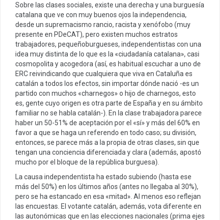
Sobre las clases sociales, existe una derecha y una burguesía
catalana que ve con muy buenos ojos la independencia,
desde un supremacismo rancio, racista y xenófobo (muy
presente en PDeCAT), pero existen muchos estratos
trabajadores, pequeñoburgueses, independentistas con una
idea muy distinta de lo que es la «ciudadanía catalana», casi
cosmopolita y acogedora (así, es habitual escuchar a uno de
ERC reivindicando que cualquiera que viva en Cataluña es
catalán a todos los efectos, sin importar dónde nació -es un
partido con muchos «charnegos» o hijo de charnegos, esto
es, gente cuyo origen es otra parte de España y en su ámbito
familiar no se habla catalán-). En la clase trabajadora parece
haber un 50-51% de aceptación por el «sí» y más del 60% en
favor a que se haga un referendo en todo caso; su división,
entonces, se parece más a la propia de otras clases, sin que
tengan una conciencia diferenciada y clara (además, apostó
mucho por el bloque de la república burguesa).
La causa independentista ha estado subiendo (hasta ese
más del 50%) en los últimos años (antes no llegaba al 30%),
pero se ha estancado en esa «mitad». Al menos eso reflejan
las encuestas. El votante catalán, además, vota diferente en
las autonómicas que en las elecciones nacionales (prima ejes