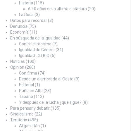
Historia
(115)
A 40 años de la última dictadura
(20)
La Roca
(3)
Datos para recordar
(3)
Denuncia
(75)
Economía
(11)
En búsqueda de la Igualdad
(44)
Contra el racismo
(7)
Igualdad de Género
(34)
Igualdad LGTBIQ
(6)
Noticias
(100)
Opinión
(260)
Con firma
(74)
Desde un alambrado al Oeste
(9)
Editorial
(1)
Puño en Alto
(28)
Tábano
(113)
Y después de la lucha ¿qué sigue?
(8)
Para pensar y debatir
(135)
Sindicalismo
(22)
Territorio
(498)
Afganistán
(1)