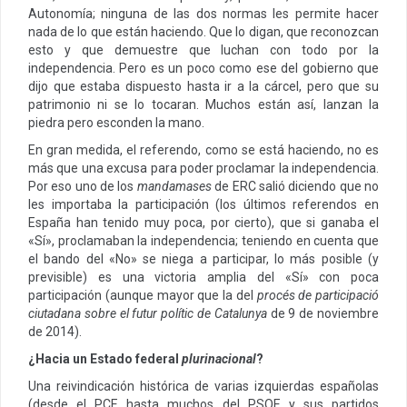
Autonomía; ninguna de las dos normas les permite hacer
nada de lo que están haciendo. Que lo digan, que reconozcan
esto y que demuestre que luchan con todo por la
independencia. Pero es un poco como ese del gobierno que
dijo que estaba dispuesto hasta ir a la cárcel, pero que su
patrimonio ni se lo tocaran. Muchos están así, lanzan la
piedra pero esconden la mano.
En gran medida, el referendo, como se está haciendo, no es
más que una excusa para poder proclamar la independencia.
Por eso uno de los
mandamases
de ERC salió diciendo que no
les importaba la participación (los últimos referendos en
España han tenido muy poca, por cierto), que si ganaba el
«Sí», proclamaban la independencia; teniendo en cuenta que
el bando del «No» se niega a participar, lo más posible (y
previsible) es una victoria amplia del «Sí» con poca
participación (aunque mayor que la del
procés de participació
ciutadana sobre el futur polític de Catalunya
de 9 de noviembre
de 2014).
¿Hacia un Estado federal
plurinacional
?
Una reivindicación histórica de varias izquierdas españolas
(desde el PCE hasta muchos del PSOE y sus partidos