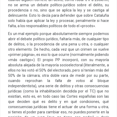
no se arma un debate político-jurídico sobre el delito, su
procedencia o no, sino que se aplica la ley y se castiga al
delincuente. Esto lo decía para defender que sobre Cataluña
solo había que aplicar la ley y procesar, penalmente si hace
falta, a los responsables políticos de todo el «procés».
Es un mal ejemplo porque absolutamente siempre podemos
abrir el debate político-jurídico, faltaría más, de cualquier tipo
de delitos, o la procedencia de una pena u otra, o cualquier
otro elemento. De hecho, cada vez que un crimen se vuelve
«primer página», es eso lo que ocurre (normalmente pidiendo
«más castigo»). El propio PP incorporó, con su mayoría
absoluta alejada de la mayoría socioelectoral (literalmente, a
ellos no les votó el 50% del electorado, pero sí tenían más del
50% de la cámara; otra doble vara de medir por su parte,
cuando reprochan la
falta de votos
al bloque
independentista), una serie de delitos y otras consecuencias
jurídicas (como la inhabilitación decidida por el TC) que no
existían, esto es, en todo caso las Cortes españolas son las
que deciden qué es delito y en qué condiciones, qué
consecuencias jurídicas tiene el actuar de una forma u otra;
si tienes el poder para cambiar eso, no puedes ponerte en la