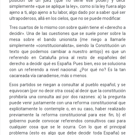
posición de un juez (que no tiene ese poder) y decir
simplemente «que se aplique la ley», como si la ley fuera algo
ajeno a ti, algo ajeno a tu labor, algo dado por a saber qué ser
ultrapoderoso, allá en los cielos, que no se puede modificar.
Tres cuartos de lo mismo con sobre quién tiene el «derecho a
decidir». Una de las cuestiones que se suele poner sobre la
mesa sobre el bando unionista (me niego a llamarle
simplemente «constitucionalista», siendo la Constitución un
texto que podemos cambiar a nuestro antojo) es que un
referendo en Cataluña priva al resto de españoles del
derecho a decidir qué es España. Pues bien, eso se soluciona
con un referendo a nivel nacional. ¿Por qué no? Es la tan
cacareada vía canadiense, más o menos.
Esos partidos se niegan a consultar al pueblo español; y se
equivocan (por no decir otra cosa) al decir que la constitución
prohibiría una consulta así por dos razones: a) la pregunta
puede venir justamente con una reforma constitucional que
explícitamente lo contemple o, en su caso, haber realizado
previamente la reforma constitucional para ese fin; b) el
gobierno puede convocar referendos consultivos casi para
cualquier cosa que se le ocurra. Con lo que el principal
problema (esto es algo que debe decidir toda España) se