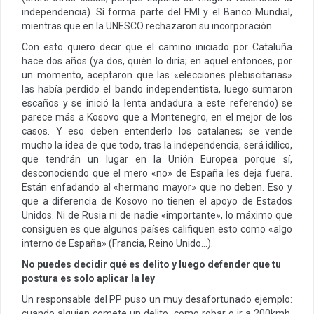
independencia). Sí forma parte del FMI y el Banco Mundial,
mientras que en la UNESCO rechazaron su incorporación.
Con esto quiero decir que el camino iniciado por Cataluña
hace dos años (ya dos, quién lo diría; en aquel entonces, por
un momento, aceptaron que las «elecciones plebiscitarias»
las había perdido el bando independentista, luego sumaron
escaños y se inició la lenta andadura a este referendo) se
parece más a Kosovo que a Montenegro, en el mejor de los
casos. Y eso deben entenderlo los catalanes; se vende
mucho la idea de que todo, tras la independencia, será idílico,
que tendrán un lugar en la Unión Europea porque sí,
desconociendo que el mero «no» de España les deja fuera.
Están enfadando al «hermano mayor» que no deben. Eso y
que a diferencia de Kosovo no tienen el apoyo de Estados
Unidos. Ni de Rusia ni de nadie «importante», lo máximo que
consiguen es que algunos países califiquen esto como «algo
interno de España» (Francia, Reino Unido…).
No puedes decidir qué es delito y luego defender que tu
postura es solo aplicar la ley
Un responsable del PP puso un muy desafortunado ejemplo:
cuando alguien comete un delito, como robar o ir a 200kmh,