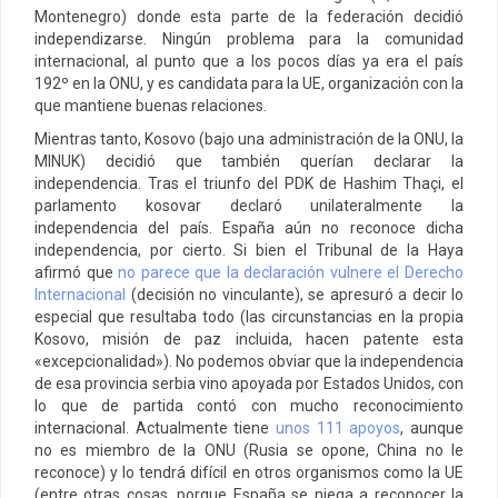
Montenegro) donde esta parte de la federación decidió
independizarse. Ningún problema para la comunidad
internacional, al punto que a los pocos días ya era el país
192º en la ONU, y es candidata para la UE, organización con la
que mantiene buenas relaciones.
Mientras tanto, Kosovo (bajo una administración de la ONU, la
MINUK) decidió que también querían declarar la
independencia. Tras el triunfo del PDK de Hashim Thaçi, el
parlamento kosovar declaró unilateralmente la
independencia del país. España aún no reconoce dicha
independencia, por cierto. Si bien el Tribunal de la Haya
afirmó que
no parece que la declaración vulnere el Derecho
Internacional
(decisión no vinculante), se apresuró a decir lo
especial que resultaba todo (las circunstancias en la propia
Kosovo, misión de paz incluida, hacen patente esta
«excepcionalidad»). No podemos obviar que la independencia
de esa provincia serbia vino apoyada por Estados Unidos, con
lo que de partida contó con mucho reconocimiento
internacional. Actualmente tiene
unos 111 apoyos
, aunque
no es miembro de la ONU (Rusia se opone, China no le
reconoce) y lo tendrá difícil en otros organismos como la UE
(entre otras cosas, porque España se niega a reconocer la