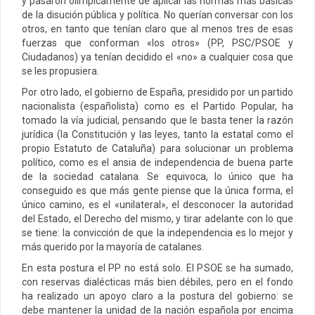
y pasaron olímpicamente de aplicar las normas más básicas
de la disución pública y política. No querían conversar con los
otros, en tanto que tenían claro que al menos tres de esas
fuerzas que conforman «los otros» (PP, PSC/PSOE y
Ciudadanos) ya tenían decidido el «no» a cualquier cosa que
se les propusiera.
Por otro lado, el gobierno de España, presidido por un partido
nacionalista (españolista) como es el Partido Popular, ha
tomado la vía judicial, pensando que le basta tener la razón
jurídica (la Constitución y las leyes, tanto la estatal como el
propio Estatuto de Cataluña) para solucionar un problema
político, como es el ansia de independencia de buena parte
de la sociedad catalana. Se equivoca, lo único que ha
conseguido es que más gente piense que la única forma, el
único camino, es el «unilateral», el desconocer la autoridad
del Estado, el Derecho del mismo, y tirar adelante con lo que
se tiene: la convicción de que la independencia es lo mejor y
más querido por la mayoría de catalanes.
En esta postura el PP no está solo. El PSOE se ha sumado,
con reservas dialécticas más bien débiles, pero en el fondo
ha realizado un apoyo claro a la postura del gobierno: se
debe mantener la unidad de la nación española por encima