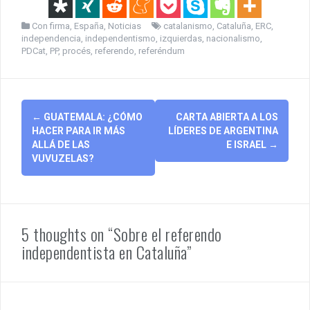
Con firma
,
España
,
Noticias
catalanismo
,
Cataluña
,
ERC
,
independencia
,
independentismo
,
izquierdas
,
nacionalismo
,
PDCat
,
PP
,
procés
,
referendo
,
referéndum
Post
←
GUATEMALA: ¿CÓMO
CARTA ABIERTA A LOS
navigation
HACER PARA IR MÁS
LÍDERES DE ARGENTINA
ALLÁ DE LAS
E ISRAEL
→
VUVUZELAS?
5 thoughts on “Sobre el referendo
independentista en Cataluña”