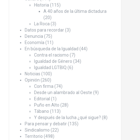
Historia
(115)
A 40 años de la última dictadura
(20)
La Roca
(3)
Datos para recordar
(3)
Denuncia
(75)
Economía
(11)
En búsqueda de la Igualdad
(44)
Contra el racismo
(7)
Igualdad de Género
(34)
Igualdad LGTBIQ
(6)
Noticias
(100)
Opinión
(260)
Con firma
(74)
Desde un alambrado al Oeste
(9)
Editorial
(1)
Puño en Alto
(28)
Tábano
(113)
Y después de la lucha ¿qué sigue?
(8)
Para pensar y debatir
(135)
Sindicalismo
(22)
Territorio
(498)