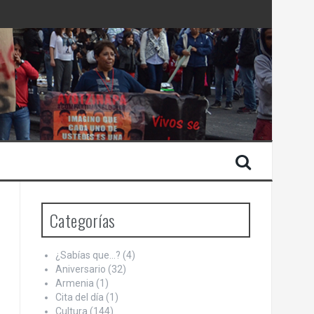
 Estado de Israel
Categorías
¿Sabías que…?
(4)
Aniversario
(32)
Armenia
(1)
Cita del día
(1)
Cultura
(144)