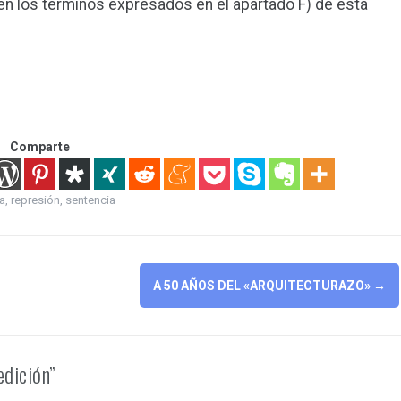
en los términos expresados en el apartado F) de esta
Comparte
a
,
represión
,
sentencia
A 50 AÑOS DEL «ARQUITECTURAZO»
→
edición”