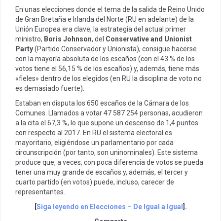
En unas elecciones donde el tema de la salida de Reino Unido
de Gran Bretaña e Irlanda del Norte (RU en adelante) de la
Unión Europea era clave, la estrategia del actual primer
ministro,
Boris Johnson
, del
Conservative and Unionist
Party
(Partido Conservador y Unionista), consigue hacerse
con la mayoría absoluta de los escaños (con el 43 % de los
votos tiene el 56,15 % de los escaños) y, además, tiene más
«fieles» dentro de los elegidos (en RU la disciplina de voto no
es demasiado fuerte).
Estaban en disputa los 650 escaños de la Cámara de los
Comunes. Llamados a votar 47 587 254 personas, acudieron
a la cita el 67,3 %, lo que supone un descenso de 1,4 puntos
con respecto al 2017. En RU el sistema electoral es
mayoritario, eligiéndose un parlamentario por cada
circunscripción (por tanto, son uninominales). Este sistema
produce que, a veces, con poca diferencia de votos se pueda
tener una muy grande de escaños y, además, el tercer y
cuarto partido (en votos) puede, incluso, carecer de
representantes.
[
Siga leyendo en Elecciones – De Igual a Igual
].