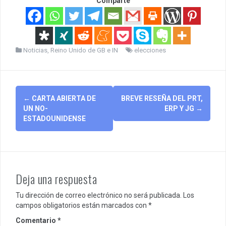
Comparte
Noticias
,
Reino Unido de GB e IN
elecciones
Post
←
CARTA ABIERTA DE
BREVE RESEÑA DEL PRT,
navigation
UN NO-
ERP Y JG
→
ESTADOUNIDENSE
Deja una respuesta
Tu dirección de correo electrónico no será publicada.
Los
campos obligatorios están marcados con
*
Comentario
*