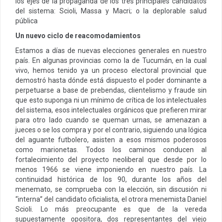
los ejes de la propaganda de los tres principales candidatos
del sistema: Scioli, Massa y Macri; o la deplorable salud
pública
Un nuevo ciclo de reacomodamientos
Estamos a días de nuevas elecciones generales en nuestro
país. En algunas provincias como la de Tucumán, en la cual
vivo, hemos tenido ya un proceso electoral provincial que
demostró hasta dónde está dispuesto el poder dominante a
perpetuarse a base de prebendas, clientelismo y fraude sin
que esto suponga ni un mínimo de crítica de los intelectuales
del sistema, esos intelectuales orgánicos que prefieren mirar
para otro lado cuando se queman urnas, se amenazan a
jueces o se los compra y por el contrario, siguiendo una lógica
del aguante futbolero, asisten a esos mismos poderosos
como marionetas. Todos los caminos conducen al
fortalecimiento del proyecto neoliberal que desde por lo
menos 1966 se viene imponiendo en nuestro país. La
continuidad histórica de los 90, durante los años del
menemato, se comprueba con la elección, sin discusión ni
“interna” del candidato oficialista, el otrora menemista Daniel
Scioli. Lo más preocupante es que de la vereda
supuestamente opositora, dos representantes del viejo