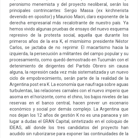
peronismo menemista y del proyecto neoliberal, serán los
principales contrincantes: Sergio Massa (ex kirchnerista
devenido en opositor) y Mauricio Macri, claro exponente de la
derecha empresarial más recalcitrante de nuestro país. Ya
hemos vivido algunas pruebas de ensayo del nuevo esquema
represivo de la protesta social, aquella que durante los
primeros años de la era K, el mismísimo presidente Néstor
Carlos, se jactaba de no reprimir. El macartismo hacia la
izquierda, la persecución a militantes del campo popular y su
procesamiento, como quedó demostrado en Tucumán con el
detenimiento de dirigentes del Partido Obrero sin causa
alguna, la represión cada vez más sistematizada y un nuevo
ciclo de empobrecimiento, serán parte de la realidad de la
Argentina post era K. La economía que naufraga sobre aguas
turbulentas, las relaciones carnales con el nuevo imperio que
asoma en el horizonte, como el chino, los bajos niveles de las
reservas en el banco central, hacen prever un escenario
económico y social por demás complejo. La Argentina que
nos dejan los 12 años de gestión K no es una panacea y sin
lugar a dudas el GRAN Capital, sintetizado en el coloquio de
IDEAS, allí donde los tres candidatos del proyecto han
acudido sin ruborizarse para exponer las continuidades de la