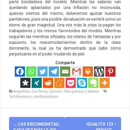
parte bondadosa del modelo. Mientras los salarios van
quedando aplastados por una inflación no reconocida,
quienes vivimos del mismo, deberemos ajustar nuestros
pantalones, pues una posible devaluación se sentirá como un
sismo de gran magnitud. Una vez más la crisis la pagan los
trabajadores y los menos favorecidos del modelo. Mientras
seguirán las mentiras oficiales, los relatos de fantasías y por
supuesto, los reacomodamientos dentro de la clase
dominante, la cual ya ha demostrado que sabe cómo
perpetuarse en el poder mudando de piel.
Comparte
Argentina
,
Con firma
,
Opinión
,
Para pensar y debatir
kirchnerismo
,
neoliberalismo
Post
←
LOS KIRCHNERISTAS,
IGUALITO 123 –
CADA VEZ MÁS LEJOS
RENACE
→