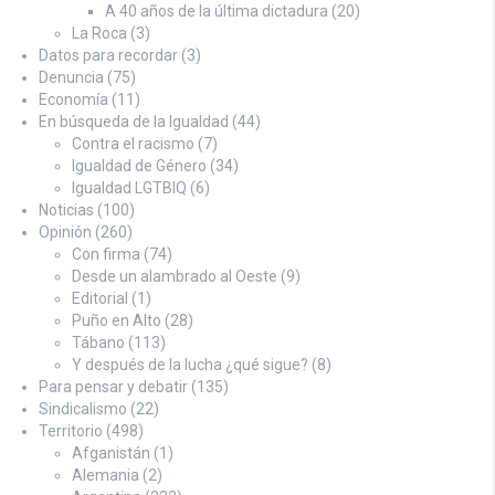
A 40 años de la última dictadura
(20)
La Roca
(3)
Datos para recordar
(3)
Denuncia
(75)
Economía
(11)
En búsqueda de la Igualdad
(44)
Contra el racismo
(7)
Igualdad de Género
(34)
Igualdad LGTBIQ
(6)
Noticias
(100)
Opinión
(260)
Con firma
(74)
Desde un alambrado al Oeste
(9)
Editorial
(1)
Puño en Alto
(28)
Tábano
(113)
Y después de la lucha ¿qué sigue?
(8)
Para pensar y debatir
(135)
Sindicalismo
(22)
Territorio
(498)
Afganistán
(1)
Alemania
(2)