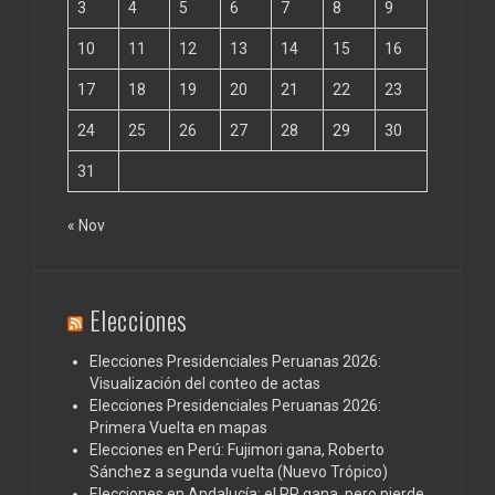
3
4
5
6
7
8
9
10
11
12
13
14
15
16
17
18
19
20
21
22
23
24
25
26
27
28
29
30
31
« Nov
Elecciones
Elecciones Presidenciales Peruanas 2026:
Visualización del conteo de actas
Elecciones Presidenciales Peruanas 2026:
Primera Vuelta en mapas
Elecciones en Perú: Fujimori gana, Roberto
Sánchez a segunda vuelta (Nuevo Trópico)
Elecciones en Andalucía: el PP gana, pero pierde