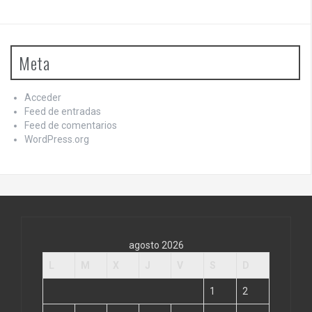
Meta
Acceder
Feed de entradas
Feed de comentarios
WordPress.org
agosto 2026
L
M
X
J
V
S
D
1
2