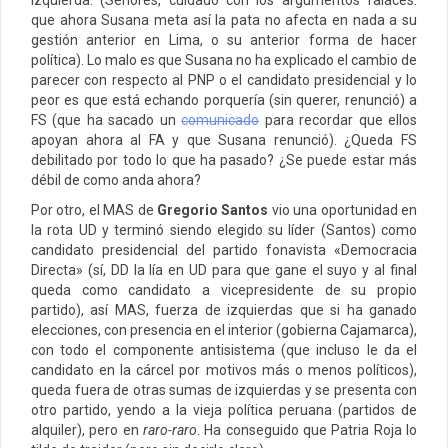
que ahora Susana meta así la pata no afecta en nada a su
gestión anterior en Lima, o su anterior forma de hacer
política). Lo malo es que Susana no ha explicado el cambio de
parecer con respecto al PNP o el candidato presidencial y lo
peor es que está echando porquería (sin querer, renunció) a
FS (que ha sacado un
comunicado
para recordar que ellos
apoyan ahora al FA y que Susana renunció). ¿Queda FS
debilitado por todo lo que ha pasado? ¿Se puede estar más
débil de como anda ahora?
Por otro, el MAS de
Gregorio Santos
vio una oportunidad en
la rota UD y terminó siendo elegido su líder (Santos) como
candidato presidencial del partido fonavista «Democracia
Directa» (sí, DD la lía en UD para que gane el suyo y al final
queda como candidato a vicepresidente de su propio
partido), así MAS, fuerza de izquierdas que si ha ganado
elecciones, con presencia en el interior (gobierna Cajamarca),
con todo el componente antisistema (que incluso le da el
candidato en la cárcel por motivos más o menos políticos),
queda fuera de otras sumas de izquierdas y se presenta con
otro partido, yendo a la vieja política peruana (partidos de
alquiler), pero en
raro-raro
. Ha conseguido que Patria Roja lo