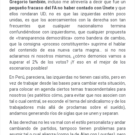
Gregorio también
, incluso me atrevería a decir que fue un
pequeño fracaso del FA no haber contado con Únete
y que
ellos rondaran UD; no es que las izquierdas estén poco
unidas, es que los acercamientos con la derecha son tan
frecuentes que cualquier nacionalismo termina
confundiéndose con izquierdismo, que cualquier propuesta
de «transparencia democrática» como bandera de cambio,
que la consigna «proceso constituyente» suprime el hablar
del contenido de esa nueva carta magna… si no nos
aclaramos ni nosotros mismos, ¿cómo demonios vamos a
superar el 2% de los votos? ¡Y eso en el mejor de los
escenarios posibles!
En Perú, pareciera, las izquierdas no tienen casi sitio, pero en
vez de trabajar desde las bases para cambiar esta situación,
para colocar en agenda ciertos temas trascendentales para
nosotros (es patético cómo, para evitar que nos asocien con
tal o cual central, se esconde el tema del sindicalismo y de los
trabajadores más allá de proclamas sobre el sueldo),
andamos generando ríos de siglas que se unen y separan.
A las derechas no les va mal con el estilo personalista y andar
cambiando de partidos, tampoco tienen problemas para
asumir tal o cual alianza (como la de Alan con Lourdes), pero