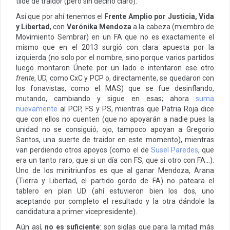
tilde de traidor (pero sin decirlo claro).
Así que por ahí tenemos el
Frente Amplio por Justicia, Vida
y Libertad
, con
Verónika Mendoza
a la cabeza (miembro de
Movimiento Sembrar) en un FA que no es exactamente el
mismo que en el 2013 surgió con clara apuesta por la
izquierda (no solo por el nombre, sino porque varios partidos
luego montaron Únete por un lado e intentaron ese otro
frente
, UD, como CxC y PCP o, directamente, se quedaron con
los fonavistas, como el MAS) que se fue desinflando,
mutando, cambiando y sigue en esas; ahora
suma
nuevamente
al PCP, FS y PS, mientras que Patria Roja dice
que con ellos no cuenten (que no apoyarán a nadie pues la
unidad no se consiguió; ojo, tampoco apoyan a Gregorio
Santos, una suerte de traidor en este momento), mientras
van perdiendo otros apoyos (como el de
Susel Paredes
, que
era un tanto raro, que si un día con FS, que si otro con FA…).
Uno de los minitriunfos es que al ganar Mendoza, Arana
(Tierra y Libertad, el partido gordo de FA) no pateara el
tablero en plan UD (ahí estuvieron bien los dos, uno
aceptando por completo el resultado y la otra dándole la
candidatura a primer vicepresidente).
Aún así,
no es suficiente
: son siglas que para la mitad más