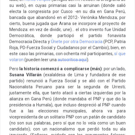
su web), en cuyas primarias casi la arruinan (donde salió
electa la congresista por Cusco -en su día en Gana Perú,
bancada que abandonó en el 2012- Verónika Mendoza; por
cierto, buena jugada que Arana se incorpore al proyecto de
Mendoza: en vez de dividir, une)… el otro invento fue Unidad
Democrática, donde participó el partido fonavista
Democracia Directa y
Únete por otra Democracia
(PCP, Patria
Roja, PD-Fuerza Social y Ciudadanos por el Cambio); bien, en
este caso las primarias, con ochenta mil participantes,
sí que
volaron
(pueden leer una
autocrítica aquí
).
Pero
la historia comenzó a complicarse (más)
: por un lado,
Susana Villarán
(exalaldesa de Lima y fundadora de ese
partido) renunció a Fuerza Social y se alió con el Partido
Nacionalista Peruano para ser la segunda de Urresti;
justamente ella, que tanto atacó a ciertas izquierdas por la
alianza en Gana Perú (donde mandaba el PNP y que dio la
presidencia a Humala), que incluso despreció al PNP cuando
fue a las elecciones municipales, ahora va para
vicepresidenta de un solitario PNP con un patán de candidato
(no son sus palabras, pero sí que no lo veía como un buen
candidato); con un nacionalismo que perdió toda su ala
izquierda. (Señores, cuidado con los argumentos falaces: