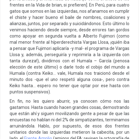
frentes en la Vida de brian, si prefieren]. En Perú, para cuatro
gatos que somos en las izquierdas, nos afanamos en cumplir
el chiste y hacer bueno el baile de nombres, coaliciones y
alianzas, juntos, por separado y suicidándonos. Esto último lo
venimos haciendo desde siempre, desde errores tan gordos
como apoyar en segunda vuelta a Alberto Fujimori (como
mal menor frente al híperderechista Vargas Llosa, ¡quién iba
a pensar que Fujimori aplicaría -y mal- el programa de Vargas
Llosa y, además, perseguiría y reprimiría a la izquierda con
tanta dureza!), dividirnos con el Humala – García (penosa
elección de este último) o darle todo el cobijo del mundo a
Humala (contra Keiko… vale, Humala nos traicionó desde el
minuto dos -que el
uno
respetó alguna cosa-, pero contra
Keiko hasta… espero no tener que optar por ese hasta con
puntos suspensivos).
En fin, no les quiero aburrir, ya conocen cómo nos las
gastamos. Hasta cuando hacen grandes cosas, demostrando
que están ahí y siguen movilizando gente a pesar de que las
encuestas no hablan ni del 2% de simpatizantes, terminamos
arruinándola. Hablo, por supuesto, de esos dos frentes
unitarios donde las izquierdas metieron la cabecita, por un
lado, el
Frente Amplio
(amigos del FA: revisen la ortografía de