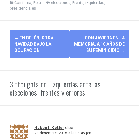
Con firma
,
Perú
elecciones
,
Frente
,
izquierdas
,
presidenciales
Post
←
EN BELÉN, OTRA
CON JAVIERA EN LA
navigation
NAVIDAD BAJO LA
MEMORIA, A 10 AÑOS DE
OCUPACIÓN
SU FEMINICIDIO
→
3 thoughts on “Izquierdas ante las
elecciones: frentes y errores”
Rubén I. Kotler
dice:
29 diciembre, 2015 a las 8:45 pm