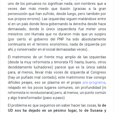
uno de los peruanos no significan nada; son nombres que a
veces dan más miedo que ilusión (gracias a la gran
persecución que han sufrido, desde luego, pero también por
sus propios errores). Las izquierdas siguen matándose entre
sí en un país donde lleva gobernando la derecha desde hace
demasiado, donde lo único izquierdista fue meter unos
ministros con Humala que no duraron más que un suspiro
(por cierto: el gobierno del PNP ha sido absolutamente
continuista en el terreno económico, nada de izquierda por
ahí, y conservador en el social demasiadas veces)…
El matrimonio de un frente muy amplio de las izquierdas
(desde la muy reformista y timorata FS hasta, bueno, otros
decididamente luchadores) parece que es la única salida
para, al menos, llevar más voces de izquierda al Congreso
(hay un puñado mal contado); este matrimonio trae consigo
difíciles peajes, eso se plasma en el propio
pre-programa
,
relajado en los pocos lugares comunes, sin profundidad (ni
reformista ni revolucionaria) pero, al menos, un punto común
y algo transformador (paso a paso).
El problema es que seguimos sin saber hacer las cosas,
lo de
UD nos ha dejado en un pésimo lugar, lo de Susana y