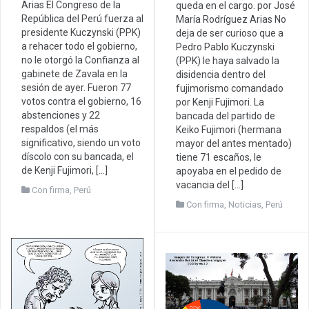
Arias El Congreso de la
queda en el cargo. por José
República del Perú fuerza al
María Rodríguez Arias No
presidente Kuczynski (PPK)
deja de ser curioso que a
a rehacer todo el gobierno,
Pedro Pablo Kuczynski
no le otorgó la Confianza al
(PPK) le haya salvado la
gabinete de Zavala en la
disidencia dentro del
sesión de ayer. Fueron 77
fujimorismo comandado
votos contra el gobierno, 16
por Kenji Fujimori. La
abstenciones y 22
bancada del partido de
respaldos (el más
Keiko Fujimori (hermana
significativo, siendo un voto
mayor del antes mentado)
díscolo con su bancada, el
tiene 71 escaños, le
de Kenji Fujimori, […]
apoyaba en el pedido de
vacancia del […]
Con firma
,
Perú
Con firma
,
Noticias
,
Perú