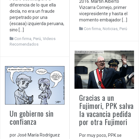
2016. Martín Alberto
diferencia de lo que ella
Vizcarra Cornejo, primer
decía, no era un fraude
vicepresidente y hasta el
perpetrado por una
momento embajador […]
(escasa) izquierda peruana,
Con firma
,
Noticias
,
Perú
sino […]
Con firma
,
Perú
,
Videos
Recomendados
Gracias a un
Fujimori, PPK salva
Un gobierno sin
la vacancia pedida
confianza
por otra Fujimori
por José María Rodríguez
Por muy poco, PPK se