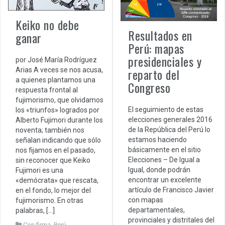
Keiko no debe
Resultados en
ganar
Perú: mapas
presidenciales y
por José María Rodríguez
reparto del
Arias A veces se nos acusa,
a quienes plantamos una
Congreso
respuesta frontal al
fujimorismo, que olvidamos
El seguimiento de estas
los «triunfos» logrados por
elecciones generales 2016
Alberto Fujimori durante los
de la República del Perú lo
noventa; también nos
estamos haciendo
señalan indicando que sólo
básicamente en el sitio
nos fijamos en el pasado,
Elecciones – De Igual a
sin reconocer que Keiko
Igual, donde podrán
Fujimori es una
encontrar un excelente
«demócrata» que rescata,
artículo de Francisco Javier
en el fondo, lo mejor del
con mapas
fujimorismo. En otras
departamentales,
palabras, […]
provinciales y distritales del
Con firma
,
Perú