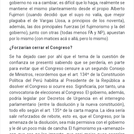
gobierno no va a cambiar; es difícil que lo haga, realmente se
mantiene el mismo planteamiento desde el propio Alberto
Fujimori (cuando decidió que el suyo no valía, que mejor
plagiaba el de Vargas Llosa, a principios de los noventa),
además, las dos principales fuerzas (el fujimorismo y la del
gobierno), junto con otras (todas menos FA y NP), apuestan
por lo mismo (con matices acá o allá, pero lo mismo).
¿Forzarían cerrar el Congreso?
Se ha dejado caer por ahí que el tema de la cuestión de
confianza se presentó sabiendo que se perdería, en parte
para evitar que el Congreso censure a un segundo Consejo
de Ministros, recordemos que el art. 134º de la Constitución
Política del Perú habilita al Presidente de la República a
disolver el Congreso si ocurre eso. Significaría, por tanto, una
convocatoria de elecciones al Congreso. El gobierno, además,
podría legislar por Decretos de Urgencia en el interregno
parlamentario (entre la disolución y la nueva constitución),
todo ello según el art. 135º de la carta magna. La idea sería
salir reforzados de rebote, esto es, que el Congreso, por la
amenaza de la disolución, sea más permisiva con el gobierno
y le dé un poco más de cancha. El fujimorismo ya «amenazó»