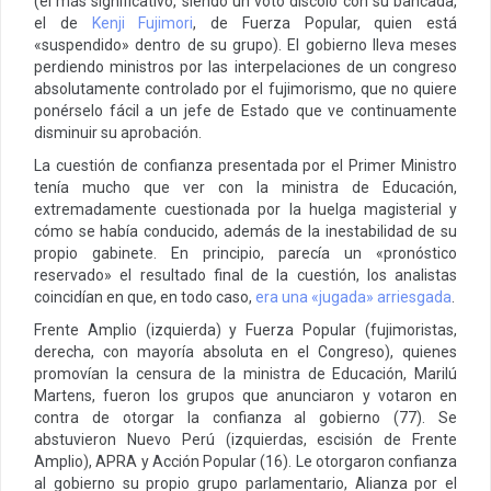
(el más significativo, siendo un voto díscolo con su bancada,
el de
Kenji Fujimori
, de Fuerza Popular, quien está
«suspendido» dentro de su grupo). El gobierno lleva meses
perdiendo ministros por las interpelaciones de un congreso
absolutamente controlado por el fujimorismo, que no quiere
ponérselo fácil a un jefe de Estado que ve continuamente
disminuir su aprobación.
La cuestión de confianza presentada por el Primer Ministro
tenía mucho que ver con la ministra de Educación,
extremadamente cuestionada por la huelga magisterial y
cómo se había conducido, además de la inestabilidad de su
propio gabinete. En principio, parecía un «pronóstico
reservado» el resultado final de la cuestión, los analistas
coincidían en que, en todo caso,
era una «jugada» arriesgada
.
Frente Amplio (izquierda) y Fuerza Popular (fujimoristas,
derecha, con mayoría absoluta en el Congreso), quienes
promovían la censura de la ministra de Educación, Marilú
Martens, fueron los grupos que anunciaron y votaron en
contra de otorgar la confianza al gobierno (77). Se
abstuvieron Nuevo Perú (izquierdas, escisión de Frente
Amplio), APRA y Acción Popular (16). Le otorgaron confianza
al gobierno su propio grupo parlamentario, Alianza por el