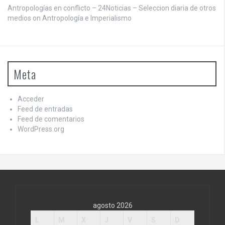
Antropologías en conflicto – 24Noticias – Seleccion diaria de otros
medios on
Antropología e Imperialismo
Meta
Acceder
Feed de entradas
Feed de comentarios
WordPress.org
agosto 2026
L
M
X
J
V
S
D