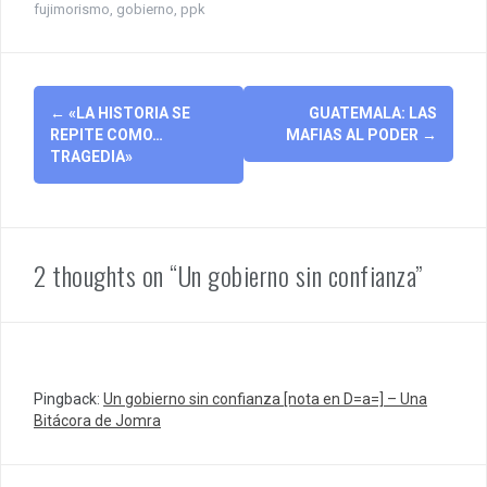
fujimorismo
,
gobierno
,
ppk
Post
←
«LA HISTORIA SE
GUATEMALA: LAS
navigation
REPITE COMO…
MAFIAS AL PODER
→
TRAGEDIA»
2 thoughts on “Un gobierno sin confianza”
Pingback:
Un gobierno sin confianza [nota en D=a=] – Una
Bitácora de Jomra