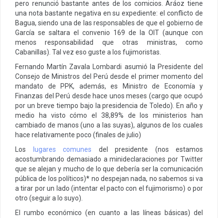
pero renunció bastante antes de los comicios. Aráoz tiene
una nota bastante negativa en su expediente: el conflicto de
Bagua, siendo una de las responsables de que el gobierno de
García se saltara el convenio 169 de la OIT (aunque con
menos responsabilidad que otras ministras, como
Cabanillas). Tal vez eso guste a los fujimoristas.
Fernando Martín Zavala Lombardi asumió la Presidente del
Consejo de Ministros del Perú desde el primer momento del
mandato de PPK, además, es Ministro de Economía y
Finanzas del Perú desde hace unos meses (cargo que ocupó
por un breve tiempo bajo la presidencia de Toledo). En año y
medio ha visto cómo el 38,89% de los ministerios han
cambiado de manos (uno a las suyas), algunos de los cuales
hace relativamente poco (finales de julio)
Los
lugares comunes
del presidente (nos estamos
acostumbrando demasiado a minideclaraciones por Twitter
que se alejan y mucho de lo que debería ser la comunicación
pública de los políticos)* no despejan nada, no sabemos si va
a tirar por un lado (intentar el pacto con el fujimorismo) o por
otro (seguir a lo suyo).
El rumbo económico (en cuanto a las líneas básicas) del