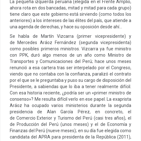
La pequeña izquierda peruana (elegida en el Frente Amplio,
ahora rota en dos bancadas, mitad y mitad para cada grupo)
tiene claro que este gobierno está sirviendo (como todos los
anteriores) a los intereses de las élites del país, que atiende a
una agenda de derechas, y hace su oposición desde ahí…
Se habla de Martín Vizcarra (primer vicepresidente) y
de Mercedes Aráoz Fernández (segunda vicepresidenta)
como posibles primeros ministros. Vizcarra ya fue ministro
con PPK, duró algo menos de un año como Ministro de
Transportes y Comunicaciones del Perú; hace unos meses
renunció a esa cartera tras ser interpelado por el Congreso,
viendo que no contaba con la confianza, paralizó el contrato
por el que se le preguntaba y puso su cargo de disposición del
Presidente, a sabiendas que lo iba a tener realmente difícil.
Con esa historia reciente, ¿podría ser un «primer ministro de
consenso»? Me resulta difícil verlo en ese papel. La exaprista
Aráoz ha ocupado varios ministerios durante la segunda
presidencia de Alan García Pérez, en concreto, el
de Comercio Exterior y Turismo del Perú (casi tres años), el
de Producción del Perú (unos meses) y el de Economía y
Finanzas del Perú (nueve meses); en su día fue elegida como
candidata del APRA para presidenta de la República (2011),