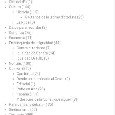
Cita del día
(1)
Cultura
(144)
Historia
(115)
A 40 años de la última dictadura
(20)
La Roca
(3)
Datos para recordar
(3)
Denuncia
(75)
Economía
(11)
En búsqueda de la Igualdad
(44)
Contra el racismo
(7)
Igualdad de Género
(34)
Igualdad LGTBIQ
(6)
Noticias
(100)
Opinión
(260)
Con firma
(74)
Desde un alambrado al Oeste
(9)
Editorial
(1)
Puño en Alto
(28)
Tábano
(113)
Y después de la lucha ¿qué sigue?
(8)
Para pensar y debatir
(135)
Sindicalismo
(22)
Territorio
(498)