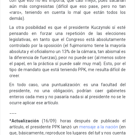
con que eso no les importa, que casi mejor, pues sacarían
aún más congresistas (difícil que eso pase, pero no tan
«raro», teniendo en cuenta lo mal que están todos los
demás).
La otra posibilidad es que el presidente Kuczynski sí esté
pensando en forzar una repetición de las elecciones
legislativas, en tanto que el Congreso está absolutamente
controlado por la oposición (el fujimorismo tiene la mayoría
absoluta y el oficialismo un 13% de la cámara, tan abismal es
la diferencia de fuerzas), peor no puede ser (al menos sobre
el papel, en la práctica sí puede salir muy mal). Esto, por el
tipo de mandato que está teniendo PPK, me resulta difícil de
creer.
En todo caso, una puntualización: es una facultad del
presidente, no una obligación; podrían caer gabinetes
enteros cada mes y no pasaría nada si al presidente no se le
ocurre aplicar ese artículo.
___
*
Actualización
(16/09): horas después de publicado el
artículo, el presidente PPK lanzó un
mensaje a la nación
(en
que, básicamente, reproduce los lugares del
tuit
y nos cuenta