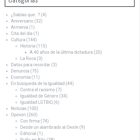
¿Sabías que…?
(4)
Aniversario
(32)
Armenia
(1)
Cita del día
(1)
Cultura
(144)
Historia
(115)
A 40 años de la última dictadura
(20)
La Roca
(3)
Datos para recordar
(3)
Denuncia
(75)
Economía
(11)
En búsqueda de la Igualdad
(44)
Contra el racismo
(7)
Igualdad de Género
(34)
Igualdad LGTBIQ
(6)
Noticias
(100)
Opinión
(260)
Con firma
(74)
Desde un alambrado al Oeste
(9)
Editorial
(1)
Puño en Alto
(28)