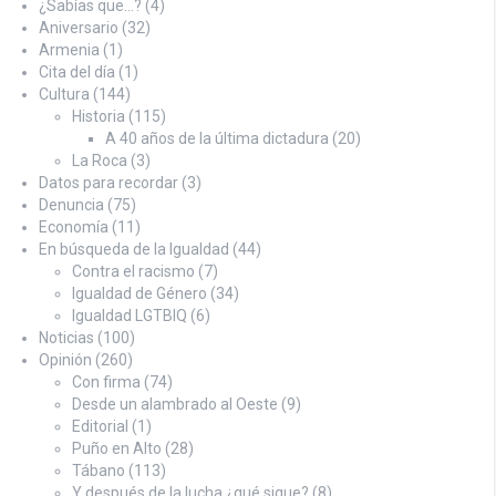
¿Sabías que…?
(4)
Aniversario
(32)
Armenia
(1)
Cita del día
(1)
Cultura
(144)
Historia
(115)
A 40 años de la última dictadura
(20)
La Roca
(3)
Datos para recordar
(3)
Denuncia
(75)
Economía
(11)
En búsqueda de la Igualdad
(44)
Contra el racismo
(7)
Igualdad de Género
(34)
Igualdad LGTBIQ
(6)
Noticias
(100)
Opinión
(260)
Con firma
(74)
Desde un alambrado al Oeste
(9)
Editorial
(1)
Puño en Alto
(28)
Tábano
(113)
Y después de la lucha ¿qué sigue?
(8)