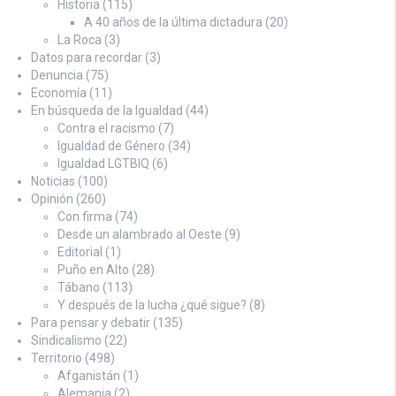
Historia
(115)
A 40 años de la última dictadura
(20)
La Roca
(3)
Datos para recordar
(3)
Denuncia
(75)
Economía
(11)
En búsqueda de la Igualdad
(44)
Contra el racismo
(7)
Igualdad de Género
(34)
Igualdad LGTBIQ
(6)
Noticias
(100)
Opinión
(260)
Con firma
(74)
Desde un alambrado al Oeste
(9)
Editorial
(1)
Puño en Alto
(28)
Tábano
(113)
Y después de la lucha ¿qué sigue?
(8)
Para pensar y debatir
(135)
Sindicalismo
(22)
Territorio
(498)
Afganistán
(1)
Alemania
(2)