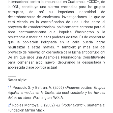
Internacional contra la Impunidad en Guatemala –CICIG–, de
la ONU, constituye una alarma encendida para los grupos
corruptos, de ahí su imperiosa necesidad de
desembarazarse de «molestas» investigaciones. Lo que se
está viendo es la escenificación de una lucha entre el
proyecto de «modernización» políticamente correcto para el
área centroamericana que impulsa Washington y la
resistencia a morir de esos poderes ocultos. Es de esperarse
que la población indignada en la calle pueda lograr
neutralizar a estas mafias. Y también: ¡ir más allá del
proyecto de renovación cosmética de la lucha anticorrupción!
De ahí que urge una Asamblea Plurinacional Constituyente
para comenzar algo nuevo, depurando la desgastada y
aborrecida clase política actual.
____
Notas al pie:
#
1
Peacock, S. y Beltrán, A. (2006) «
Poderes ocultos.
Grupos
ilegales armados en la Guatemala post conflicto y las fuerzas
detrás de ellos
»
. Washington: WOLA.
#
2
Robles Montoya, J. (2002)
«
El “Poder Oculto”
»
. Guatemala:
Fundación Myrna Mack.