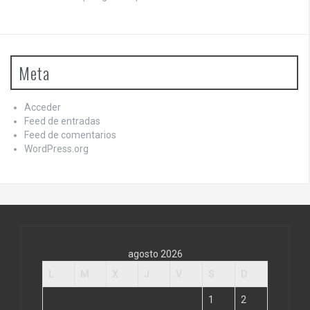
Meta
Acceder
Feed de entradas
Feed de comentarios
WordPress.org
agosto 2026
L
M
X
J
V
S
D
1
2