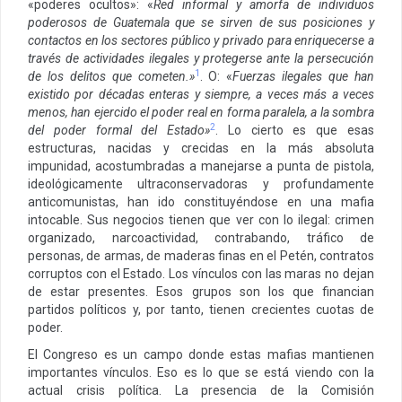
«poderes ocultos»: «
Red informal y amorfa de individuos
poderosos de Guatemala que se sirven de sus posiciones y
contactos en los sectores público y privado para enriquecerse a
través de actividades ilegales y protegerse ante la persecución
1
de los delitos que cometen.
»
. O: «
Fuerzas ilegales que han
existido por décadas enteras y siempre, a veces más a veces
menos, han ejercido el poder real en forma paralela, a la sombra
2
del poder formal del Estado
»
. Lo cierto es que esas
estructuras, nacidas y crecidas en la más absoluta
impunidad, acostumbradas a manejarse a punta de pistola,
ideológicamente ultraconservadoras y profundamente
anticomunistas, han ido constituyéndose en una mafia
intocable. Sus negocios tienen que ver con lo ilegal: crimen
organizado, narcoactividad, contrabando, tráfico de
personas, de armas, de maderas finas en el Petén, contratos
corruptos con el Estado. Los vínculos con las maras no dejan
de estar presentes. Esos grupos son los que financian
partidos políticos y, por tanto, tienen crecientes cuotas de
poder.
El Congreso es un campo donde estas mafias mantienen
importantes vínculos. Eso es lo que se está viendo con la
actual crisis política. La presencia de la Comisión