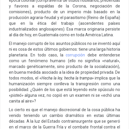
época colonial (compraventa de títulos nobiliarios, prebendas
y favores a espaldas de la Corona, negociación de
comisiones), producto de un imperio más basado en la
producción agraria-feudal y el parasitismo (Reino de España)
que en la ética del trabajo (ascendentes países
industrializados anglosajones). Esa marca originaria persiste
al día de hoy, en Guatemala como en toda América Latina.
El manejo corrupto de los asuntos públicos no se inventó aquí
ni es cosa de estos últimos gobiernos: tiene una larga historia
planetaria. En todo caso, la
corrupción
debe entenderse
como un fenómeno humano (ello no significa «natural»,
marcado genéticamente, sino producto de la socialización),
en buena medida asociado a la idea de propiedad privada. De
todos modos, el «
Hecha la ley, hecha la trampa
»
implica que la
humanización siempre conlleva la transgresión como una
posibilidad. ¿Quién de los que está leyendo este opúsculo no
«
pisteó
»
alguna vez, no copió en un examen ni se «echó una
canita al aire»?
Lo cierto es que el manejo discrecional de la cosa pública ha
venido teniendo un cambio dramático en estas últimas
décadas. A la luz del Estado contrainsurgente que se generó
en el marco de la Guerra Fría y el combate frontal contra el