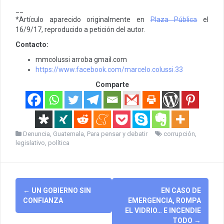
__
*Artículo aparecido originalmente en
Plaza Pública
el
16/9/17, reproducido a petición del autor.
Contacto:
mmcolussi arroba gmail.com
https://www.facebook.com/marcelo.colussi.33
Comparte
Denuncia
,
Guatemala
,
Para pensar y debatir
corrupción
,
legislativo
,
política
Post
←
UN GOBIERNO SIN
EN CASO DE
navigation
CONFIANZA
EMERGENCIA, ROMPA
EL VIDRIO… E INCENDIE
TODO
→