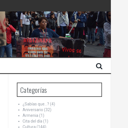
 Estado de Israel
Categorías
¿Sabías que…?
(4)
Aniversario
(32)
Armenia
(1)
Cita del día
(1)
Cultura
(144)