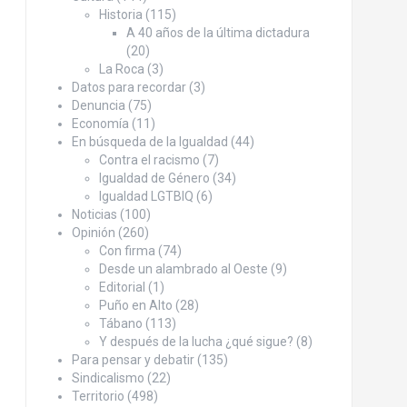
Historia
(115)
A 40 años de la última dictadura
(20)
La Roca
(3)
Datos para recordar
(3)
Denuncia
(75)
Economía
(11)
En búsqueda de la Igualdad
(44)
Contra el racismo
(7)
Igualdad de Género
(34)
Igualdad LGTBIQ
(6)
Noticias
(100)
Opinión
(260)
Con firma
(74)
Desde un alambrado al Oeste
(9)
Editorial
(1)
Puño en Alto
(28)
Tábano
(113)
Y después de la lucha ¿qué sigue?
(8)
Para pensar y debatir
(135)
Sindicalismo
(22)
Territorio
(498)