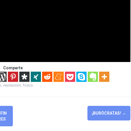
Comparte
o
,
revolución
,
Tosco
FIN
¡BURÓCRATAS!
→
RES