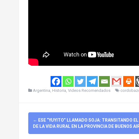
Argentina
,
Historia
,
Videos Recomendados
cordobaz
Post
←
ESE “YUYITO” LLAMADO SOJA: TRANSITANDO EL 
navigation
DE LA VIDA RURAL EN LA PROVINCIA DE BUENOS AI