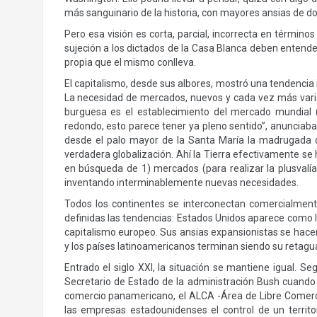
más sanguinario de la historia, con mayores ansias de 
Pero esa visión es corta, parcial, incorrecta en términos
sujeción a los dictados de la Casa Blanca deben entender
propia que el mismo conlleva.
El capitalismo, desde sus albores, mostró una tendencia 
La necesidad de mercados, nuevos y cada vez más variado
burguesa es el establecimiento del mercado mundial
redondo, esto parece tener ya pleno sentido”, anunciaba 
desde el palo mayor de la Santa María la madrugada de
verdadera globalización. Ahí la Tierra efectivamente se
en búsqueda de 1) mercados (para realizar la plusvalí
inventando interminablemente nuevas necesidades.
Todos los continentes se interconectan comercialmen
definidas las tendencias: Estados Unidos aparece como 
capitalismo europeo. Sus ansias expansionistas se hacen
y los países latinoamericanos terminan siendo su retagua
Entrado el siglo XXI, la situación se mantiene igual. S
Secretario de Estado de la administración Bush cuando 
comercio panamericano, el ALCA -Área de Libre Comerci
las empresas estadounidenses el control de un territor