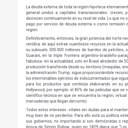
La deuda externa de toda la región hipoteca eternamente 
general unidos a capitales transnacionales- crecen; p
decrecen continuamente en su nivel de vida. Lo que no c
pago por servicio de deuda externa o como remisión d
región.
Definitivamente, entonces, la gran potencia del norte ne
verídica: de aquí extrae cuantiosos recursos en la actu
su subsuelo 300.000 millones de barriles de petróleo, s
Guaraní, en la triple frontera argentino-brasileño-p
fabulosa -en la actualidad, solo en Brasil alrededor de 5
producción transferida desde su territorio (maquilas, ens
la administración Trump, sigue proporcionándole recurso 
los interminables ejércitos de indocumentados que sigue
para los productos que continúa elaborando en su pr
Hollywood, por ejemplo: el 85% de las películas que se
científico-técnica en que se encuentra la región, virtua
mercaderías que llegan del norte).
Todos estos intereses -vitales sin dudas para el manten
muy bien de no perderlos. Para ello está su política ex
sus gobiernos, no importando si son demócratas o repu
época de Simón Bolívar, quien en 1829 dijera que “Los