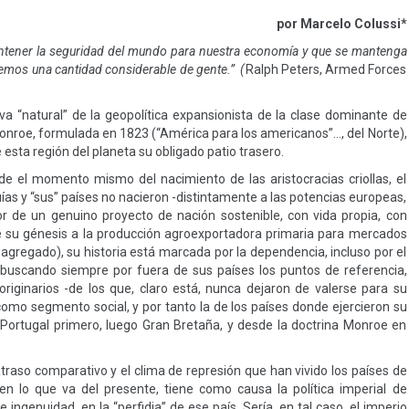
por
Marcelo Colussi*
antener la seguridad del mundo para nuestra economía y que se mantenga
aremos una cantidad considerable de gente.” (
Ralph Peters, Armed Forces
va “natural” de la geopolítica expansionista de la clase dominante de
onroe, formulada en 1823 (“América para los americanos”…, del Norte),
esta región del planeta su obligado patio trasero.
de el momento mismo del nacimiento de las aristocracias criollas, el
ías y “sus” países no nacieron -distintamente a las potencias europeas,
or de un genuino proyecto de nación sostenible, con vida propia, con
de su génesis a la producción agroexportadora primaria para mercados
gregado), su historia está marcada por la dependencia, incluso por el
, buscando siempre por fuera de sus países los puntos de referencia,
originarios -de los que, claro está, nunca dejaron de valerse para su
omo segmento social, y por tanto la de los países donde ejercieron su
Portugal primero, luego Gran Bretaña, y desde la doctrina Monroe en
aso comparativo y el clima de represión que han vivido los países de
 en lo que va del presente, tiene como causa la política imperial de
 ingenuidad, en la “perfidia” de ese país. Sería, en tal caso, el imperio