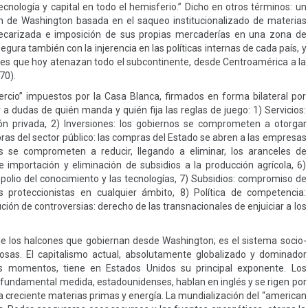
tecnología y capital en todo el hemisferio.” Dicho en otros términos: un
ón de Washington basada en el saqueo institucionalizado de materias
recarizada e imposición de sus propias mercaderías en una zona de
gura también con la injerencia en las políticas internas de cada país, y
ares que hoy atenazan todo el subcontinente, desde Centroamérica a la
70).
ercio” impuestos por la Casa Blanca, firmados en forma bilateral por
r a dudas de quién manda y quién fija las reglas de juego: 1) Servicios:
sión privada, 2) Inversiones: los gobiernos se comprometen a otorgar
pras del sector público: las compras del Estado se abren a las empresas
s se comprometen a reducir, llegando a eliminar, los aranceles de
re importación y eliminación de subsidios a la producción agrícola, 6)
polio del conocimiento y las tecnologías, 7) Subsidios: compromiso de
s proteccionistas en cualquier ámbito, 8) Política de competencia:
ón de controversias: derecho de las transnacionales de enjuiciar a los
 los halcones que gobiernan desde Washington; es el sistema socio-
sas. El capitalismo actual, absolutamente globalizado y dominador
os momentos, tiene en Estados Unidos su principal exponente. Los
fundamental medida, estadounidenses, hablan en inglés y se rigen por
a creciente materias primas y energía. La mundialización del “american