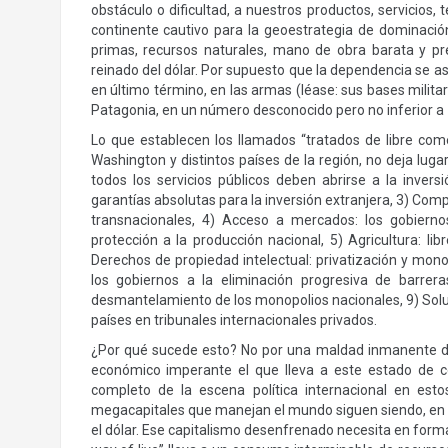
obstáculo o dificultad, a nuestros productos, servicios, 
continente cautivo para la geoestrategia de dominaci
primas, recursos naturales, mano de obra barata y p
reinado del dólar. Por supuesto que la dependencia se ase
en último término, en las armas (léase: sus bases milit
Patagonia, en un número desconocido pero no inferior a 
Lo que establecen los llamados “tratados de libre com
Washington y distintos países de la región, no deja luga
todos los servicios públicos deben abrirse a la inver
garantías absolutas para la inversión extranjera, 3) Com
transnacionales, 4) Acceso a mercados: los gobierno
protección a la producción nacional, 5) Agricultura: lib
Derechos de propiedad intelectual: privatización y mono
los gobiernos a la eliminación progresiva de barrera
desmantelamiento de los monopolios nacionales, 9) Soluci
países en tribunales internacionales privados.
¿Por qué sucede esto? No por una maldad inmanente de
económico imperante el que lleva a este estado de co
completo de la escena política internacional en est
megacapitales que manejan el mundo siguen siendo, en 
el dólar. Ese capitalismo desenfrenado necesita en form