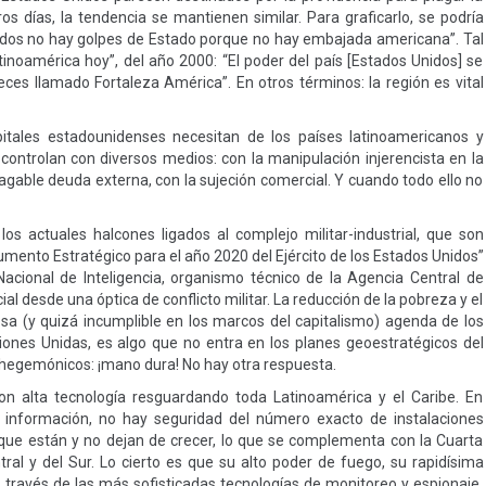
s días, la tendencia se mantienen similar. Para graficarlo, se podría
idos no hay golpes de Estado porque no hay embajada americana”. Tal
inoamérica hoy”, del año 2000: “El poder del país [Estados Unidos] se
ces llamado Fortaleza América”. En otros términos: la región es vital
itales estadounidenses necesitan de los países latinoamericanos y
a controlan con diversos medios: con la manipulación injerencista en la
mpagable deuda externa, con la sujeción comercial. Y cuando todo ello no
os actuales halcones ligados al complejo militar-industrial, que son
cumento Estratégico para el año 2020 del Ejército de los Estados Unidos”
acional de Inteligencia, organismo técnico de la Agencia Central de
cial desde una óptica de conflicto militar. La reducción de la pobreza y el
sa (y quizá incumplible en los marcos del capitalismo) agenda de los
iones Unidas, es algo que no entra en los planes geoestratégicos del
es hegemónicos: ¡mano dura! No hay otra respuesta.
on alta tecnología resguardando toda Latinoamérica y el Caribe. En
 información, no hay seguridad del número exacto de instalaciones
 que están y no dejan de crecer, lo que se complementa con la Cuarta
ral y del Sur. Lo cierto es que su alto poder de fuego, su rapidísima
a través de las más sofisticadas tecnologías de monitoreo y espionaje,