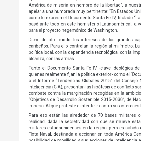
América de miseria en nombre de la libertad”, a nuestro
apelar a una humorada muy pertinente: “En Estados Un
como lo expresa el Documento Santa Fe IV, titulado “Lat
basó ante todo en este hemisferio [Latinoamérica], a ve
para el proyecto hegemónico de Washington.
Dicho de otro modo: los intereses de los grandes cap
caribeños. Para ello controlan la región al milímetro. L
política local, con la dependencia tecnológica, con la i
alcanza, con las armas.
Tanto el Documento Santa Fe IV -clave ideológica de l
quienes realmente fijan la política exterior- como el “Do
o el Informe “Tendencias Globales 2015” del Consejo N
Inteligencia (CIA), presentan las hipótesis de conflicto so
combate contra la marginación recogidas en la ambicio
“Objetivos de Desarrollo Sostenible 2015-2030”, de Nac
imperio. Al que proteste o intente ir contra sus interes
Para eso están las alrededor de 70 bases militares c
realidad, dada la secretividad con que se mueve esta
militares estadounidenses en la región, pero es sabido
Flota Naval, destinada a accionar en toda América Cent
posibilidad de movilidad y sus acciones de inteligencia 