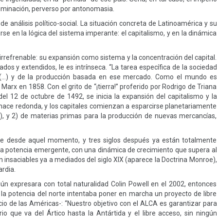
dominación, perverso por antonomasia.
 de análisis político-social. La situación concreta de Latinoamérica y su
se en la lógica del sistema imperante: el capitalismo, y en la dinámica
irrefrenable: su expansión como sistema y la concentración del capital.
s y extendidos, le es intrínseca. “La tarea específica de la sociedad
 (…) y de la producción basada en ese mercado. Como el mundo es
Marx en 1858. Con el grito de “¡tierra!” proferido por Rodrigo de Triana
l 12 de octubre de 1492, se inicia la expansión del capitalismo y la
 hace redonda, y los capitales comienzan a esparcirse planetariamente
a), y 2) de materias primas para la producción de nuevas mercancías,
te desde aquel momento, y tres siglos después ya están totalmente
la potencia emergente, con una dinámica de crecimiento que supera al
 insaciables ya a mediados del siglo XIX (aparece la Doctrina Monroe),
rdia.
egún expresara con total naturalidad Colin Powell en el 2002, entonces
la potencia del norte intentaba poner en marcha un proyecto de libre
o de las Américas-: “Nuestro objetivo con el ALCA es garantizar para
io que va del Ártico hasta la Antártida y el libre acceso, sin ningún