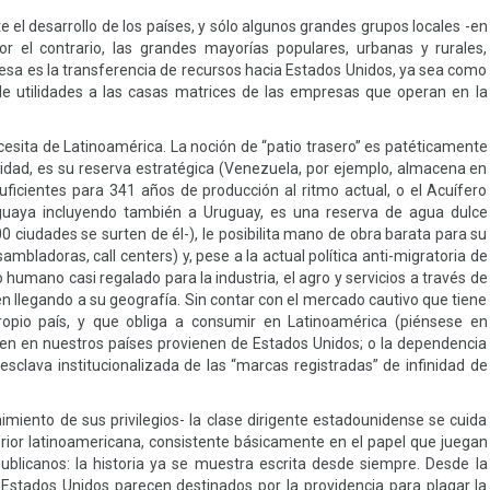
el desarrollo de los países, y sólo algunos grandes grupos locales -en
or el contrario, las grandes mayorías populares, urbanas y rurales,
esa es la transferencia de recursos hacia Estados Unidos, ya sea como
e utilidades a las casas matrices de las empresas que operan en la
cesita de Latinoamérica. La noción de “patio trasero” es patéticamente
alidad, es su reserva estratégica (Venezuela, por ejemplo, almacena en
uficientes para 341 años de producción al ritmo actual, o el Acuífero
araguaya incluyendo también a Uruguay, es una reserva de agua dulce
00 ciudades se surten de él-), le posibilita mano de obra barata para su
ambladoras, call centers) y, pese a la actual política anti-migratoria de
humano casi regalado para la industria, el agro y servicios a través de
n llegando a su geografía. Sin contar con el mercado cautivo que tiene
opio país, y que obliga a consumir en Latinoamérica (piénsese en
 ven en nuestros países provienen de Estados Unidos; o la dependencia
l esclava institucionalizada de las “marcas registradas” de infinidad de
imiento de sus privilegios- la clase dirigente estadounidense se cuida
terior latinoamericana, consistente básicamente en el papel que juegan
blicanos: la historia ya se muestra escrita desde siempre. Desde la
 Estados Unidos parecen destinados por la providencia para plagar la