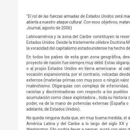
“El rol de las fuerzas armadas de Estados Unidos será m
abierta a nuestro ataque cultural. Con esos objetivos, mat
Journal, agosto de 2006)
Latinoamérica y la zona del Caribe constituyen la reser
Estados Unidos. Desde la tristemente célebre Doctrina M
la voracidad del capitalismo estadounidense ha hecho de 
En todos los países de esta gran zona geográfica, des
proyecto de nación fue siempre muy débil. Estas oligarqu
o al propio Estados Unidos en tierra americana- al cal
vocación expansionista; por el contrario, volcadas des
externos (materias primas con muy poco o ningún valor a
malinchismo. Oligarquías con complejo de inferioridad
racistas y discriminadoras con respecto a los pueblos 
acumulación como clase explotadora-, toda su historia c
poder, va de la mano de potencias externas (España o 
adelante, de Estados Unidos).
No queda ninguna duda que, en muy buena medida, el atr
América Latina y del Caribe a lo largo del siglo XX y
Washington. Ello podría llevar a pensar, quizá con algo de