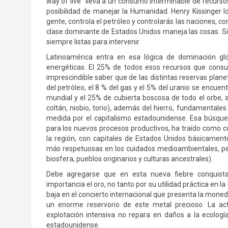
way of live” lleva a un consumo interminable de recurso
posibilidad de manejar la Humanidad. Henry Kissinger lo
gente, controla el petróleo y controlarás las naciones, co
clase dominante de Estados Unidos maneja las cosas. Si
siempre listas para intervenir.
Latinoamérica entra en esa lógica de dominación gl
energéticas. El 25% de todos esos recursos que consu
imprescindible saber que de las distintas reservas plane
del petróleo, el 8 % del gas y el 5% del uranio se encue
mundial y el 25% de cubierta boscosa de todo el orbe, 
coltán, niobio, torio), además del hierro, fundamentales
medida por el capitalismo estadounidense. Esa búsqued
para los nuevos procesos productivos, ha traído como 
la región, con capitales de Estados Unidos básicame
más respetuosas en los cuidados medioambientales, pe
biosfera, pueblos originarios y culturas ancestrales).
Debe agregarse que en esta nueva fiebre conquist
importancia el oro, no tanto por su utilidad práctica en l
baja en el concierto internacional que presenta la mone
un enorme reservorio de este metal precioso. La actu
explotación intensiva no repara en daños a la ecología
estadounidense.