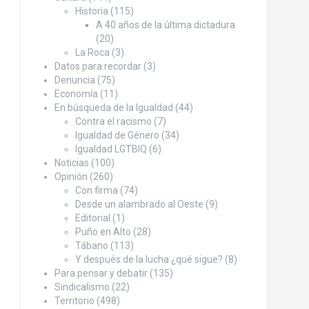
Historia
(115)
A 40 años de la última dictadura
(20)
La Roca
(3)
Datos para recordar
(3)
Denuncia
(75)
Economía
(11)
En búsqueda de la Igualdad
(44)
Contra el racismo
(7)
Igualdad de Género
(34)
Igualdad LGTBIQ
(6)
Noticias
(100)
Opinión
(260)
Con firma
(74)
Desde un alambrado al Oeste
(9)
Editorial
(1)
Puño en Alto
(28)
Tábano
(113)
Y después de la lucha ¿qué sigue?
(8)
Para pensar y debatir
(135)
Sindicalismo
(22)
Territorio
(498)