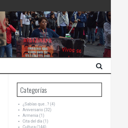
 Estado de Israel
Categorías
¿Sabías que…?
(4)
Aniversario
(32)
Armenia
(1)
Cita del día
(1)
Cultura
(144)