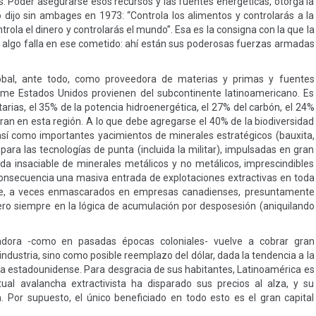
s. Poder asegurarse esos recursos y las fuentes energéticas, otorga la
 dijo sin ambages en 1973: “Controla los alimentos y controlarás a la
ntrola el dinero y controlarás el mundo”. Esa es la consigna con la que la
 algo falla en ese cometido: ahí están sus poderosas fuerzas armadas
obal, ante todo, como proveedora de materias y primas y fuentes
me Estados Unidos provienen del subcontinente latinoamericano. Es
tarias, el 35% de la potencia hidroenergética, el 27% del carbón, el 24%
ntran en esta región. A lo que debe agregarse el 40% de la biodiversidad
así como importantes yacimientos de minerales estratégicos (bauxita,
 para las tecnologías de punta (incluida la militar), impulsadas en gran
a insaciable de minerales metálicos y no metálicos, imprescindibles
consecuencia una masiva entrada de explotaciones extractivas en toda
nte, a veces enmascarados en empresas canadienses, presuntamente
ro siempre en la lógica de acumulación por desposesión (aniquilando
adora -como en pasadas épocas coloniales- vuelve a cobrar gran
a industria, sino como posible reemplazo del dólar, dada la tendencia a la
da estadounidense. Para desgracia de sus habitantes, Latinoamérica es
al avalancha extractivista ha disparado sus precios al alza, y su
. Por supuesto, el único beneficiado en todo esto es el gran capital