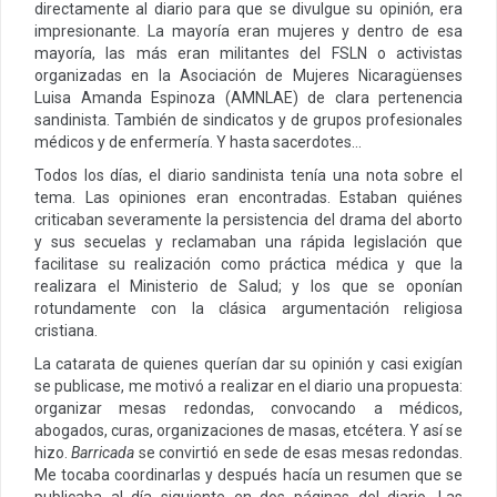
directamente al diario para que se divulgue su opinión, era
impresionante. La mayoría eran mujeres y dentro de esa
mayoría, las más eran militantes del FSLN o activistas
organizadas en la Asociación de Mujeres Nicaragüenses
Luisa Amanda Espinoza (AMNLAE) de clara pertenencia
sandinista. También de sindicatos y de grupos profesionales
médicos y de enfermería. Y hasta sacerdotes…
Todos los días, el diario sandinista tenía una nota sobre el
tema. Las opiniones eran encontradas. Estaban quiénes
criticaban severamente la persistencia del drama del aborto
y sus secuelas y reclamaban una rápida legislación que
facilitase su realización como práctica médica y que la
realizara el Ministerio de Salud; y los que se oponían
rotundamente con la clásica argumentación religiosa
cristiana.
La catarata de quienes querían dar su opinión y casi exigían
se publicase, me motivó a realizar en el diario una propuesta:
organizar mesas redondas, convocando a médicos,
abogados, curas, organizaciones de masas, etcétera. Y así se
hizo.
Barricada
se convirtió en sede de esas mesas redondas.
Me tocaba coordinarlas y después hacía un resumen que se
publicaba al día siguiente en dos páginas del diario. Las