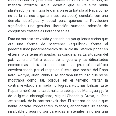
manera informal. Aquel desafío que el
CeFeChe
había
planteado («si en Italia le ganaron esta batalla al Papa cómo
no se la vamos a ganar nosotros aquí») concluía con una
derrota ideológica y social para quienes la Revolución
significaba una genuina liberación humana, además de
conquistas materiales indispensables.
Esto no parecía ser vivido y sentido así por quienes creían que
era una forma de mantener «equilibrio» frente al
poderosísimo poder ideológico de la Iglesia Católica, poder en
el terreno de tener atrapadas las conciencias. La situación del
país ya era difícil a causa de la guerra y las dificultades
económicas derivadas de eso. La jerarquía católica
envalentonada por el respaldo fuerte que recibió del Papa
Karol Wojtyla, Juan Pablo II, se anotaba un triunfo que no se
mostraba como tal, porque en el terreno militar la
contrarrevolución armada no lograba victorias bélicas. Este
Papa nombró como cardenal al arzobispo de Managua y jefe
de la Iglesia nicaragüense, Miguel Obando y Bravo, el líder
«espiritual» de la contrarrevolución. El sistema de salud que
había logrado importantes avances, encontraba un escollo
insalvable y aquí no por carencias materiales, sino por una