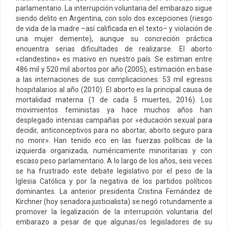
parlamentario. La interrupción voluntaria del embarazo sigue
siendo delito en Argentina, con solo dos excepciones (riesgo
de vida de la madre –así calificada en el texto– y violación de
una mujer demente), aunque su concreción práctica
encuentra serias dificultades de realizarse. El aborto
«clandestino» es masivo en nuestro país. Se estiman entre
486 mil y 520 mil abortos por año (2005), estimación en base
a las internaciones de sus complicaciones: 53 mil egresos
hospitalarios al año (2010). El aborto es la principal causa de
mortalidad materna (1 de cada 5 muertes, 2016). Los
movimientos feministas ya hace muchos años han
desplegado intensas campañas por «educación sexual para
decidir, anticonceptivos para no abortar, aborto seguro para
no morir». Han tenido eco en las fuerzas políticas de la
izquierda organizada, numéricamente minoritarias y con
escaso peso parlamentario. A lo largo de los años, seis veces
se ha frustrado este debate legislativo por el peso de la
Iglesia Católica y por la negativa de los partidos políticos
dominantes. La anterior presidenta Cristina Fernández de
Kirchner (hoy senadora justicialista) se negó rotundamente a
promover la legalización de la interrupción voluntaria del
embarazo a pesar de que algunas/os legisladores de su