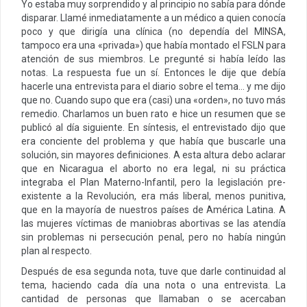
Yo estaba muy sorprendido y al principio no sabía para dónde
disparar. Llamé inmediatamente a un médico a quien conocía
poco y que dirigía una clínica (no dependía del MINSA,
tampoco era una «privada») que había montado el FSLN para
atención de sus miembros. Le pregunté si había leído las
notas. La respuesta fue un sí. Entonces le dije que debía
hacerle una entrevista para el diario sobre el tema… y me dijo
que no. Cuando supo que era (casi) una «orden», no tuvo más
remedio. Charlamos un buen rato e hice un resumen que se
publicó al día siguiente. En síntesis, el entrevistado dijo que
era conciente del problema y que había que buscarle una
solución, sin mayores definiciones. A esta altura debo aclarar
que en Nicaragua el aborto no era legal, ni su práctica
integraba el Plan Materno-Infantil, pero la legislación pre-
existente a la Revolución, era más liberal, menos punitiva,
que en la mayoría de nuestros países de América Latina. A
las mujeres víctimas de maniobras abortivas se las atendía
sin problemas ni persecución penal, pero no había ningún
plan al respecto.
Después de esa segunda nota, tuve que darle continuidad al
tema, haciendo cada día una nota o una entrevista. La
cantidad de personas que llamaban o se acercaban