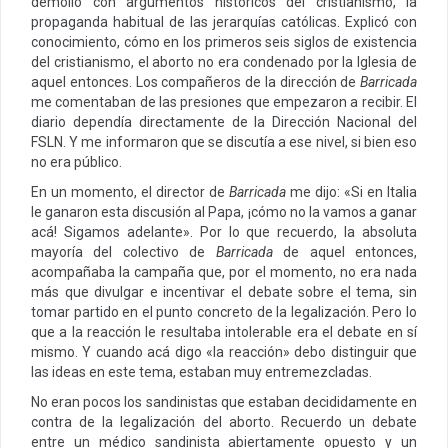
demolió con argumentos históricos del cristianismo, la
propaganda habitual de las jerarquías católicas. Explicó con
conocimiento, cómo en los primeros seis siglos de existencia
del cristianismo, el aborto no era condenado por la Iglesia de
aquel entonces. Los compañeros de la dirección de
Barricada
me comentaban de las presiones que empezaron a recibir. El
diario dependía directamente de la Dirección Nacional del
FSLN. Y me informaron que se discutía a ese nivel, si bien eso
no era público.
En un momento, el director de
Barricada
me dijo: «Si en Italia
le ganaron esta discusión al Papa, ¡cómo no la vamos a ganar
acá! Sigamos adelante». Por lo que recuerdo, la absoluta
mayoría del colectivo de
Barricada
de aquel entonces,
acompañaba la campaña que, por el momento, no era nada
más que divulgar e incentivar el debate sobre el tema, sin
tomar partido en el punto concreto de la legalización. Pero lo
que a la reacción le resultaba intolerable era el debate en sí
mismo. Y cuando acá digo «la reacción» debo distinguir que
las ideas en este tema, estaban muy entremezcladas.
No eran pocos los sandinistas que estaban decididamente en
contra de la legalización del aborto. Recuerdo un debate
entre un médico sandinista abiertamente opuesto y un