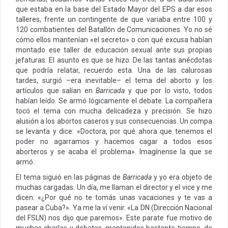
que estaba en la base del Estado Mayor del EPS a dar esos
talleres, frente un contingente de que variaba entre 100 y
120 combatientes del Batallón de Comunicaciones. Yo no sé
cómo ellos mantenían «el secreto» o con qué excusa habían
montado ese taller de educación sexual ante sus propias
jefaturas. El asunto es que se hizo. De las tantas anécdotas
que podría relatar, recuerdo esta. Una de las calurosas
tardes, surgió –era inevitable– el tema del aborto y los
artículos que salían en
Barricada
y que por lo visto, todos
habían leído. Se armó lógicamente el debate. La compañera
tocó el tema con mucha delicadeza y precisión. Se hizo
alusión a los abortos caseros y sus consecuencias. Un compa
se levanta y dice: «Doctora, por qué ahora que tenemos el
poder no agarramos y hacemos cagar a todos esos
aborteros y se acaba el problema». Imagínense la que se
armó.
El tema siguió en las páginas de
Barricada
y yo era objeto de
muchas cargadas. Un día, me llaman el director y el vice y me
dicen: «¿Por qué no te tomás unas vacaciones y te vas a
pasear a Cuba?». Ya me la ví venir. «La DN (Dirección Nacional
del FSLN) nos dijo que paremos». Este parate fue motivo de
muchas charlas y debates, mantenidos bastante tiempo, de