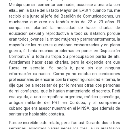
Me dijo que sin comentar con nadie, acudiese a una cita con
ella… ¡en la base del Estado Mayor del EPS! Y cuando fui, me
recibió ella junto al jefe del Batallón de Comunicaciones, un
muchacho que creo no tendría más de 22 o 23 años. El
compa me planteó la necesidad de hacer charlas de
educación sexual y reproductiva a todo su Batallón, porque
eran todos jóvenes, la mitad mujeres y permanentemente, la
mayoría de las mujeres quedaban embarazadas y en plena
guerra, él tenía muchos problemas en poner en Disposición
1
Combativa
a toda su tropa. Su preocupación partía de ahí.
Acordamos hacer esas charlas, pero la exigencia era que
fuese en secreto. Yo podía ir, pero sin dar ninguna
información «a nadie». Como yo no estaba en condiciones
profesionales de encarar con la mayor rigurosidad el tema, le
dije que iba a necesitar de por lo menos otras dos personas
de mi confianza, que lo harían manteniendo el secreto. Pedí
esa ayuda, a una compañera argentina, médica ginecóloga,
antigua militante del PRT en Córdoba, y al compañero
cubano que era asesor nuestro en el MINSA, que además de
sanitarista había sido obstetra.
Parece increíble este relato, pero fue así. Durante dos o tres
semanas, acudimos varias veces los tres, a un aula/salón