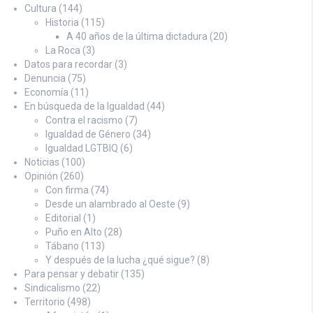
Cultura
(144)
Historia
(115)
A 40 años de la última dictadura
(20)
La Roca
(3)
Datos para recordar
(3)
Denuncia
(75)
Economía
(11)
En búsqueda de la Igualdad
(44)
Contra el racismo
(7)
Igualdad de Género
(34)
Igualdad LGTBIQ
(6)
Noticias
(100)
Opinión
(260)
Con firma
(74)
Desde un alambrado al Oeste
(9)
Editorial
(1)
Puño en Alto
(28)
Tábano
(113)
Y después de la lucha ¿qué sigue?
(8)
Para pensar y debatir
(135)
Sindicalismo
(22)
Territorio
(498)