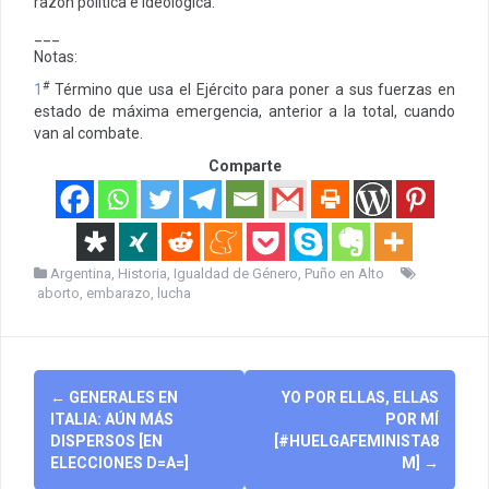
razón política e ideológica.
___
Notas:
#
1
Término que usa el Ejército para poner a sus fuerzas en
estado de máxima emergencia, anterior a la total, cuando
van al combate.
Comparte
Argentina
,
Historia
,
Igualdad de Género
,
Puño en Alto
aborto
,
embarazo
,
lucha
Post
←
GENERALES EN
YO POR ELLAS, ELLAS
navigation
ITALIA: AÚN MÁS
POR MÍ
DISPERSOS [EN
[#HUELGAFEMINISTA8
ELECCIONES D=A=]
M]
→