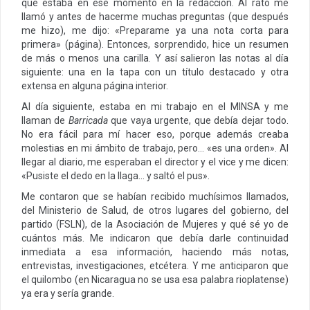
que estaba en ese momento en la redacción. Al rato me
llamó y antes de hacerme muchas preguntas (que después
me hizo), me dijo: «Preparame ya una nota corta para
primera» (página). Entonces, sorprendido, hice un resumen
de más o menos una carilla. Y así salieron las notas al día
siguiente: una en la tapa con un título destacado y otra
extensa en alguna página interior.
Al día siguiente, estaba en mi trabajo en el MINSA y me
llaman de
Barricada
que vaya urgente, que debía dejar todo.
No era fácil para mí hacer eso, porque además creaba
molestias en mi ámbito de trabajo, pero… «es una orden». Al
llegar al diario, me esperaban el director y el vice y me dicen:
«Pusiste el dedo en la llaga… y saltó el pus».
Me contaron que se habían recibido muchísimos llamados,
del Ministerio de Salud, de otros lugares del gobierno, del
partido (FSLN), de la Asociación de Mujeres y qué sé yo de
cuántos más. Me indicaron que debía darle continuidad
inmediata a esa información, haciendo más notas,
entrevistas, investigaciones, etcétera. Y me anticiparon que
el quilombo (en Nicaragua no se usa esa palabra rioplatense)
ya era y sería grande.