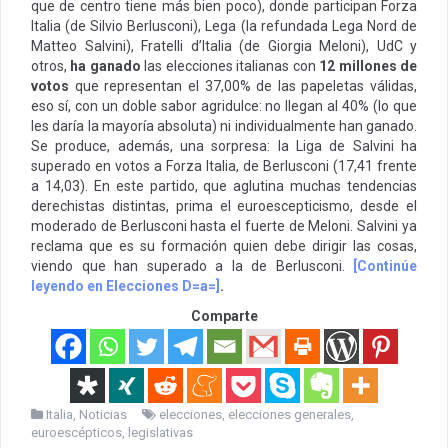
que de centro tiene más bien poco), donde participan Forza
Italia (de Silvio Berlusconi), Lega (la refundada Lega Nord de
Matteo Salvini), Fratelli d’Italia (de Giorgia Meloni), UdC y
otros,
ha ganado
las elecciones italianas con
12 millones de
votos
que representan el 37,00% de las papeletas válidas,
eso sí, con un doble sabor agridulce: no llegan al 40% (lo que
les daría la mayoría absoluta) ni individualmente han ganado.
Se produce, además, una sorpresa: la Liga de Salvini ha
superado en votos a Forza Italia, de Berlusconi (17,41 frente
a 14,03). En este partido, que aglutina muchas tendencias
derechistas distintas, prima el euroescepticismo, desde el
moderado de Berlusconi hasta el fuerte de Meloni. Salvini ya
reclama que es su formación quien debe dirigir las cosas,
viendo que han superado a la de Berlusconi.
[Continúe
leyendo en Elecciones D=a=]
.
Comparte
Italia
,
Noticias
elecciones
,
elecciones generales
,
euroescépticos
,
legislativas