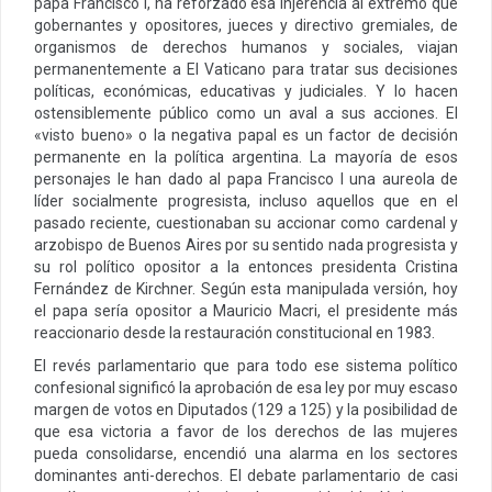
papa Francisco I, ha reforzado esa injerencia al extremo que
gobernantes y opositores, jueces y directivo gremiales, de
organismos de derechos humanos y sociales, viajan
permanentemente a El Vaticano para tratar sus decisiones
políticas, económicas, educativas y judiciales. Y lo hacen
ostensiblemente público como un aval a sus acciones. El
«visto bueno» o la negativa papal es un factor de decisión
permanente en la política argentina. La mayoría de esos
personajes le han dado al papa Francisco I una aureola de
líder socialmente progresista, incluso aquellos que en el
pasado reciente, cuestionaban su accionar como cardenal y
arzobispo de Buenos Aires por su sentido nada progresista y
su rol político opositor a la entonces presidenta Cristina
Fernández de Kirchner. Según esta manipulada versión, hoy
el papa sería opositor a Mauricio Macri, el presidente más
reaccionario desde la restauración constitucional en 1983.
El revés parlamentario que para todo ese sistema político
confesional significó la aprobación de esa ley por muy escaso
margen de votos en Diputados (129 a 125) y la posibilidad de
que esa victoria a favor de los derechos de las mujeres
pueda consolidarse, encendió una alarma en los sectores
dominantes anti-derechos. El debate parlamentario de casi