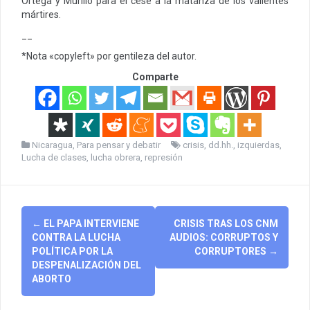
Ortega y Murillo para el cese a la matanza de los valientes
mártires.
__
*Nota «copyleft» por gentileza del autor.
Comparte
Nicaragua
,
Para pensar y debatir
crisis
,
dd.hh.
,
izquierdas
,
Lucha de clases
,
lucha obrera
,
represión
Post
←
EL PAPA INTERVIENE
CRISIS TRAS LOS CNM
navigation
CONTRA LA LUCHA
AUDIOS: CORRUPTOS Y
POLÍTICA POR LA
CORRUPTORES
→
DESPENALIZACIÓN DEL
ABORTO