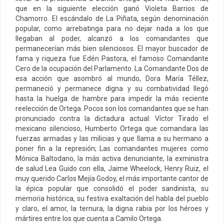
que en la siguiente elección ganó Violeta Barrios de
Chamorro. El escándalo de La Piñata, según denominación
popular, como arrebatinga para no dejar nada a los que
llegaban al poder, alcanzó a los comandantes que
permanecerían más bien silenciosos. El mayor buscador de
fama y riqueza fue Edén Pastora, el famoso Comandante
Cero de la ocupación del Parlamento. La Comandante Dos de
esa acción que asombró al mundo, Dora María Téllez,
permaneció y permanece digna y su combatividad llegó
hasta la huelga de hambre para impedir la más reciente
reelección de Ortega. Pocos son los comandantes que se han
pronunciado contra la dictadura actual: Víctor Tirado el
mexicano silencioso, Humberto Ortega que comandara las
fuerzas armadas y las milicias y que llama a su hermano a
poner fin a la represión; Las comandantes mujeres como
Mónica Baltodano, la más activa denunciante, la exministra
de salud Lea Guido con ella, Jaime Wheelock, Henry Ruiz, el
muy querido Carlos Mejía Godoy, el más importante cantor de
la épica popular que consolidó el poder sandinista, su
memoria histórica, su festiva exaltación del habla del pueblo
y claro, el amor, la ternura, la digna rabia por los héroes y
mártires entre los que cuenta a Camilo Ortega.