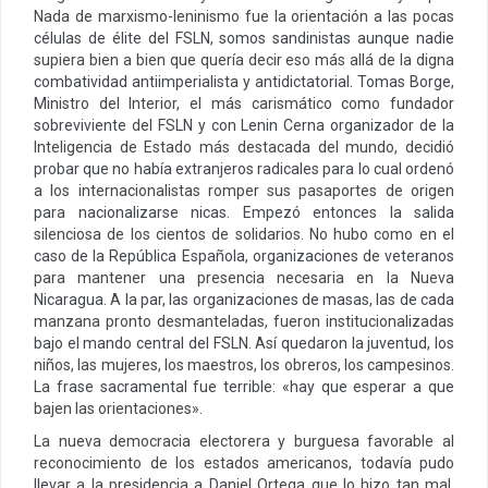
Nada de marxismo-leninismo fue la orientación a las pocas
células de élite del FSLN, somos sandinistas aunque nadie
supiera bien a bien que quería decir eso más allá de la digna
combatividad antiimperialista y antidictatorial. Tomas Borge,
Ministro del Interior, el más carismático como fundador
sobreviviente del FSLN y con Lenin Cerna organizador de la
Inteligencia de Estado más destacada del mundo, decidió
probar que no había extranjeros radicales para lo cual ordenó
a los internacionalistas romper sus pasaportes de origen
para nacionalizarse nicas. Empezó entonces la salida
silenciosa de los cientos de solidarios. No hubo como en el
caso de la República Española, organizaciones de veteranos
para mantener una presencia necesaria en la Nueva
Nicaragua. A la par, las organizaciones de masas, las de cada
manzana pronto desmanteladas, fueron institucionalizadas
bajo el mando central del FSLN. Así quedaron la juventud, los
niños, las mujeres, los maestros, los obreros, los campesinos.
La frase sacramental fue terrible: «hay que esperar a que
bajen las orientaciones».
La nueva democracia electorera y burguesa favorable al
reconocimiento de los estados americanos, todavía pudo
llevar a la presidencia a Daniel Ortega que lo hizo tan mal,