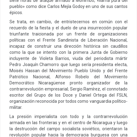
siete horas de ataque armado a Monimbo, «llama pura del
pueblo» como dice Carlos Mejía Godoy en uno de sus cantos
épicos.
Se trata, en cambio, de entristecernos en común con el
recuerdo de la fiesta y el duelo de una insurrección popular
triunfante traicionada por un frente de organizaciones
políticas con el Frente Sandinista de Liberación Nacional,
incapaz de construir una dirección histórica sin caudillos
como la que se intento con la primera Junta de Gobierno
incluyente de Violeta Barrios, viuda del periodista mártir
Pedro Joaquín Chamorro que luego sería presidenta electa,
Moisés Hassan del Movimiento Pueblo Unido y del Frente
Patriótico Nacional, Alfonso Robelo del Movimiento
Democrático Nicaragüense pronto organizador de la
contrarrevolución empresarial; Sergio Ramírez, el connotado
escritor del Grupo de los Doce y Daniel Ortega del FSLN,
organización reconocida por todos como vanguardia político-
militar.
La presión imperialista con todo y la contrarrevolución
armada en las fronteras y en el centro de Nicaragua y luego
la destrucción del campo socialista soviético, orientaron la
revolución popular hacia la democracia burguesa con una